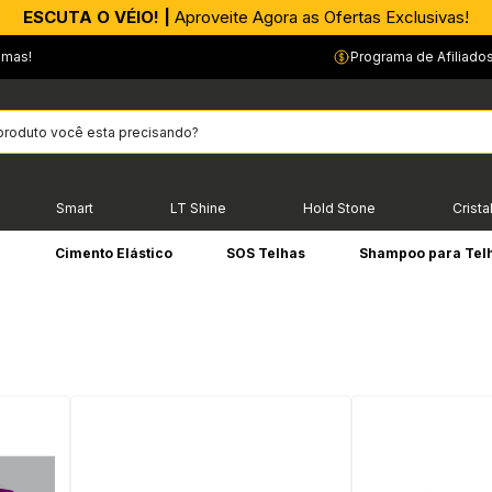
APROVEITE AGORA |
ESCUTA O VÉIO! |
Aproveite Agora as Ofertas Exclusivas!
PIX parcelado em até 4x sem Juros!*
emas!
Programa de Afiliado
Smart
LT Shine
Hold Stone
Crista
e
Cimento Elástico
SOS Telhas
Shampoo para Tel