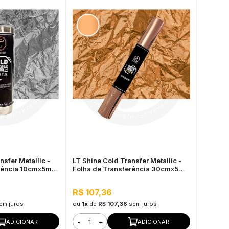
nsfer Metallic -
LT Shine Cold Transfer Metallic -
erência 10cmx5m
Folha de Transferência 30cmx5m
Bronze
R$ 107,36
em juros
ou
1x
de
R$ 107,36
sem juros
-
+
ADICIONAR
ADICIONAR