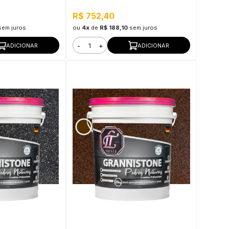
 Pronto para Uso
Externo, Pronto para Uso
R$ 752,40
sem juros
ou
4x
de
R$ 188,10
sem juros
-
+
ADICIONAR
ADICIONAR