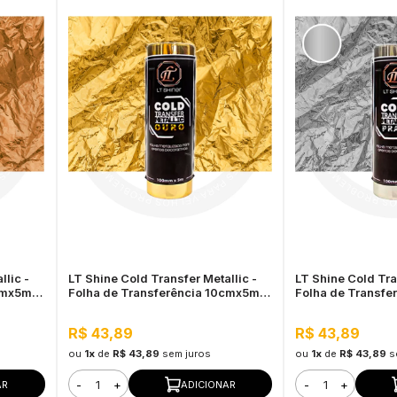
llic -
LT Shine Cold Transfer Metallic -
LT Shine Cold Tra
cmx5m
Folha de Transferência 10cmx5m
Folha de Transf
Ouro
Prata
R$ 43,89
R$ 43,89
ou
1x
de
R$ 43,89
sem juros
ou
1x
de
R$ 43,89
s
-
+
-
+
AR
ADICIONAR