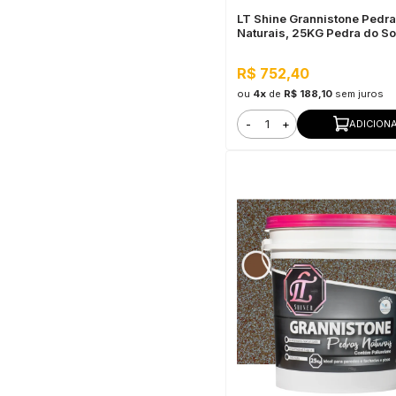
LT Shine Grannistone Pedr
Naturais, 25KG Pedra do Sol
Interno e Externo, Pronto pa
R$ 752,40
ou
4x
de
R$ 188,10
sem juros
-
+
ADICION