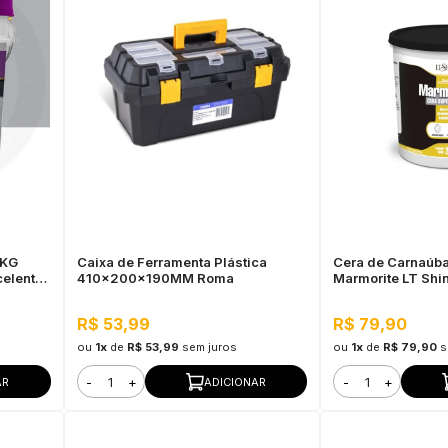
9KG
Caixa de Ferramenta Plástica
Cera de Carnaúba
celente
410x200x190MM Roma
Marmorite LT Shin
Acabamento Acet
Mármore, Realça C
R$ 53,99
R$ 79,90
ou
1x
de
R$ 53,99
sem juros
ou
1x
de
R$ 79,90
s
-
+
-
+
AR
ADICIONAR