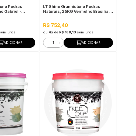
tone Pedras
LT Shine Grannistone Pedras
o Gabriel -
Naturais, 25KG Vermelho Brasília -
 Pronto para Uso
Interno e Externo, Pronto para Uso
R$ 752,40
sem juros
ou
4x
de
R$ 188,10
sem juros
-
+
ADICIONAR
ADICIONAR