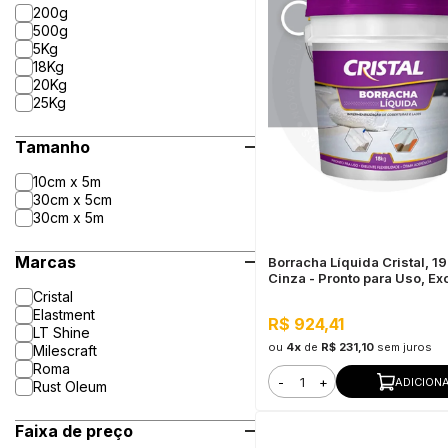
200g
500g
5Kg
18Kg
20Kg
25Kg
Tamanho
10cm x 5m
30cm x 5cm
30cm x 5m
Marcas
Borracha Líquida Cristal, 1
Cinza - Pronto para Uso, Ex
Flexibilidade
Cristal
Elastment
R$ 924,41
LT Shine
ou
4x
de
R$ 231,10
sem juros
Milescraft
Roma
-
+
ADICION
Rust Oleum
Faixa de preço