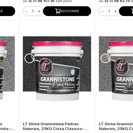
ou
1x
de
R$ 107,36
sem juros
ou
2x
de
R$ 62,70
s
-
+
-
+
AR
ADICIONAR
as
LT Shine Grannistone Pedras
LT Shine Grannis
inha -
Naturais, 25KG Cinza Clássico -
Naturais, 25KG C