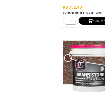
Interno e Externo, Pronto pa
R$ 752,40
ou
4x
de
R$ 188,10
sem juros
-
+
ADICION