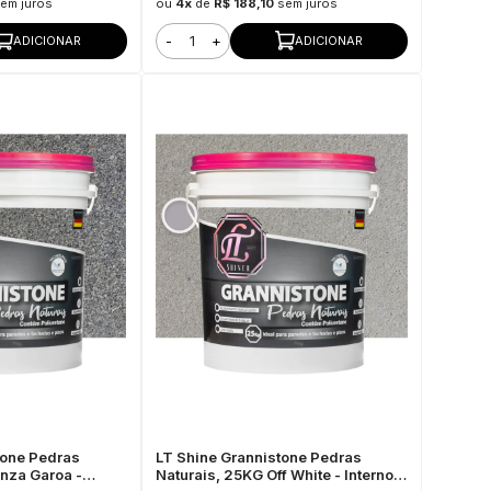
em juros
ou
4x
de
R$ 188,10
sem juros
-
+
ADICIONAR
ADICIONAR
tone Pedras
LT Shine Grannistone Pedras
inza Garoa -
Naturais, 25KG Off White - Interno e