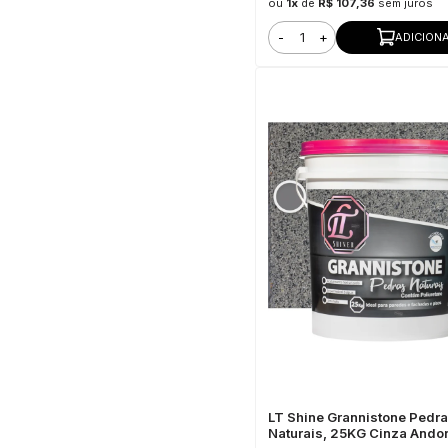
ou
1x
de
R$ 107,36
sem juros
-
+
ADICION
LT Shine Grannistone Pedr
Naturais, 25KG Cinza Andor