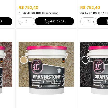
ra Uso
Interno e Externo, Pronto para Uso
Interno e Externo,
R$ 752,40
R$ 752,40
ou
4x
de
R$ 188,10
sem juros
ou
4x
de
R$ 188,10
-
+
-
+
AR
ADICIONAR