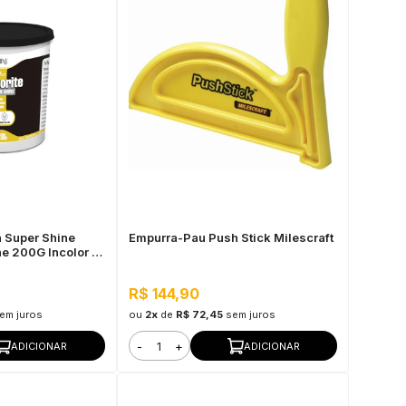
 Super Shine
Empurra-Pau Push Stick Milescraft
e 200G Incolor -
inado em
or e Brilho
R$ 144,90
em juros
ou
2x
de
R$ 72,45
sem juros
-
+
ADICIONAR
ADICIONAR