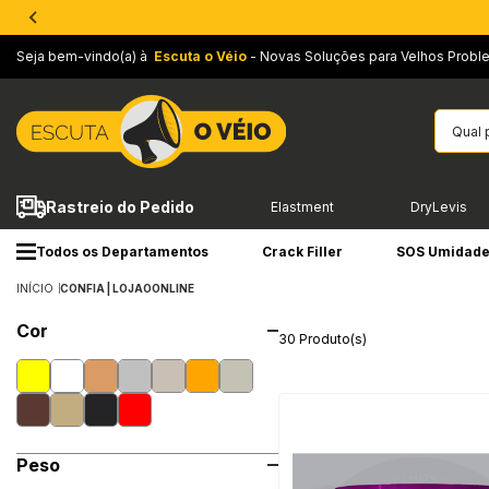
Seja bem-vindo(a) à
Escuta o Véio
- Novas Soluções para Velhos Probl
Rastreio do Pedido
Elastment
DryLevis
Todos os Departamentos
Crack Filler
SOS Umidad
INÍCIO
CONFIA | LOJAOONLINE
Cor
30 Produto(s)
Peso