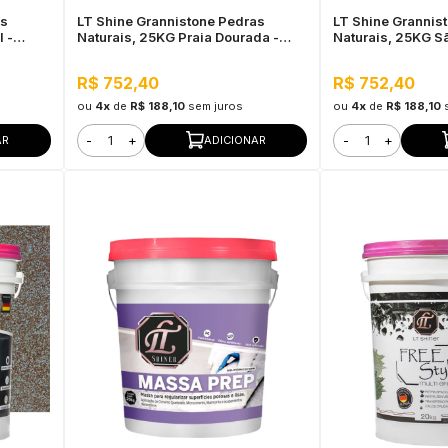
as
LT Shine Grannistone Pedras
LT Shine Grannis
 -
Naturais, 25KG Praia Dourada -
Naturais, 25KG Sã
ra Uso
Interno e Externo, Pronto para Uso
Interno e Externo,
R$ 752,40
R$ 752,40
ou
4x
de
R$ 188,10
sem juros
ou
4x
de
R$ 188,10
-
+
-
+
AR
ADICIONAR