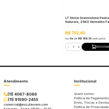
LT Shine Grannistone Pedr
Naturais, 25KG Vermelho Fa
Interno e Externo, Pronto pa
R$ 752,40
ou
4x
de
R$ 188,10
sem juros
-
+
ADICION
Atendimento
Institucional
(11) 4067-8086
Quem somos
Política de Pagamento
(11) 91590-2455
Envio, Trocas e Devol
comercial@escutaoveio.com
Política de Privacidade
Segunda - Sexta: 08:00 ~ 17:30