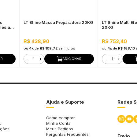
as
LT Shine Massa Preparadora 20KG
LT Shine Multi Efe
lésias -
20KG
ra Uso
R$ 438,90
R$ 752,40
ou
4x
de
R$ 109,72
sem juros
ou
4x
de
R$ 188,10
-
+
-
+
AR
ADICIONAR
Ajuda e Suporte
Redes S
Como comprar
s
Minha Conta
uções
Meus Pedidos
Perguntas Frequentes
Envio