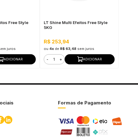
itos Free Style
LT Shine Multi Efeitos Free Style
5KG
R$ 253,94
sem juros
ou
4x
de
R$ 63,48
sem juros
-
+
ADICIONAR
ADICIONAR
ociais
Formas de Pagamento