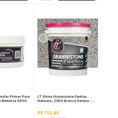
nsfer Primer Para
LT Shine Grannistone Pedras
a Metálica 500G
Naturais, 25KG Branco Serena -
Interno e Externo, Pronto para Uso
R$ 752,40