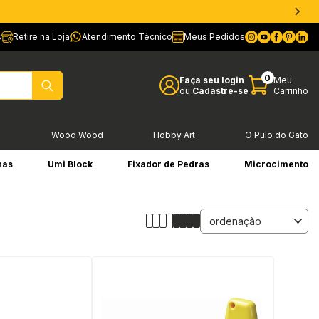
s
Retire na Loja
Atendimento Técnico
Meus Pedidos
0
Faça seu login
Meu
ou
Cadastre-se
Carrinho
l
Wood Wood
Hobby Art
O Pulo do Gato
has
Umi Block
Fixador de Pedras
Microcimento