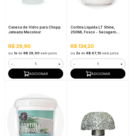
in Stone
toda a categoria
Caneca de Vidro para Chopp
Cortina Líquida LT Shine,
Jateada Mecolour
250ML Fosco - Secagem
Rápida, Efeito Jateado
R$ 29,90
R$ 134,20
ou
1x
de
R$ 29,90
sem juros
ou
2x
de
R$ 67,10
sem juros
-
+
-
+
ADICIONAR
ADICIONAR