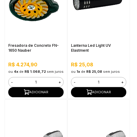
Fresadora de Concreto FN-
Lanterna Led Light UV
1650 Nauber
Elastment
R$ 4.274,90
R$ 25,08
ou
4x
de
R$ 1.068,72
sem juros
ou
1x
de
R$ 25,08
sem juros
-
+
-
+
ADICIONAR
ADICIONAR