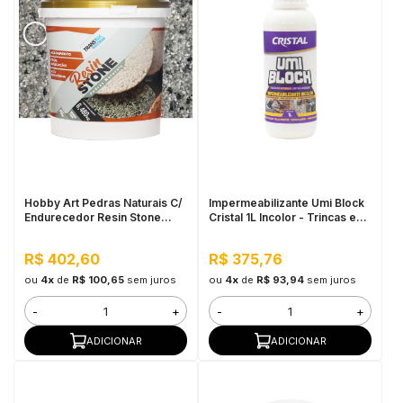
Hobby Art Pedras Naturais C/
Impermeabilizante Umi Block
Endurecedor Resin Stone
Cristal 1L Incolor - Trincas e
6,480kg São Paulo
Infiltrações, Fácil Aplicação
R$ 402,60
R$ 375,76
ou
4x
de
R$ 100,65
sem juros
ou
4x
de
R$ 93,94
sem juros
-
+
-
+
ADICIONAR
ADICIONAR