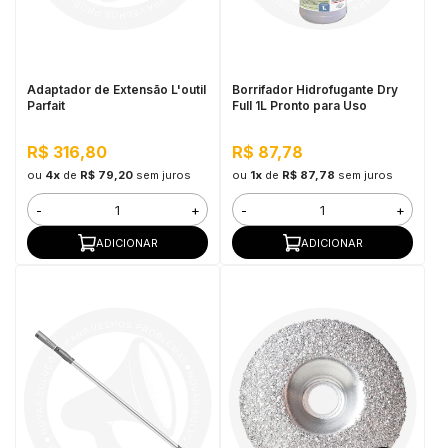
in Stone
toda a categoria
Adaptador de Extensão L'outil
Borrifador Hidrofugante Dry
Parfait
Full 1L Pronto para Uso
R$ 316,80
R$ 87,78
ou
4x
de
R$ 79,20
sem juros
ou
1x
de
R$ 87,78
sem juros
-
+
-
+
ADICIONAR
ADICIONAR