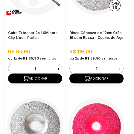
Cabo Extensor 2x1,0M para
Disco Côncavo de 12cm Grão
Clip L'outil Parfait
16 sem Rosca - Cupins de Aço
R$ 85,90
R$ 119,00
ou
1x
de
R$ 85,90
sem juros
ou
2x
de
R$ 59,50
sem juros
-
+
-
+
ADICIONAR
ADICIONAR