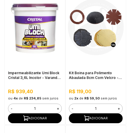
Impermeabilizante Umi Block
Kit Boina para Polimento
Cristal 3,6L Incolor - Varandas
Abaulada 8cm Com Velcro -
e Sacadas, Resistente UV
Cupins de Aço
R$ 939,40
R$ 119,00
ou
4x
de
R$ 234,85
sem juros
ou
2x
de
R$ 59,50
sem juros
-
+
-
+
ADICIONAR
ADICIONAR