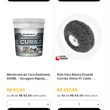
Membrana de Cura Elastment,
Rolo Para Massa Drywall
900ML - Secagem Rápida,
Corrida 40mm P/ Canto -
Pronto para Uso
L'outil Parfait
R$ 93,60
R$ 255,99
ou
1x
de
R$ 93,60
sem juros
ou
4x
de
R$ 64,00
sem juros
-
+
-
+