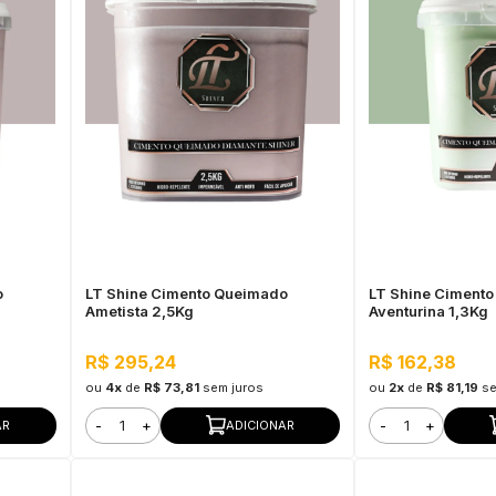
o
LT Shine Cimento Queimado
LT Shine Ciment
Ametista 2,5Kg
Aventurina 1,3Kg
R$ 295,24
R$ 162,38
ou
4x
de
R$ 73,81
sem juros
ou
2x
de
R$ 81,19
se
-
+
-
+
AR
ADICIONAR