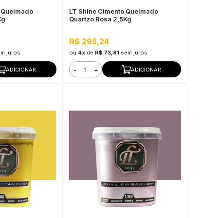
o Queimado
LT Shine Cimento Queimado
Kg
Quartzo Rosa 2,5Kg
R$ 295,24
m juros
ou
4x
de
R$ 73,81
sem juros
-
+
ADICIONAR
ADICIONAR