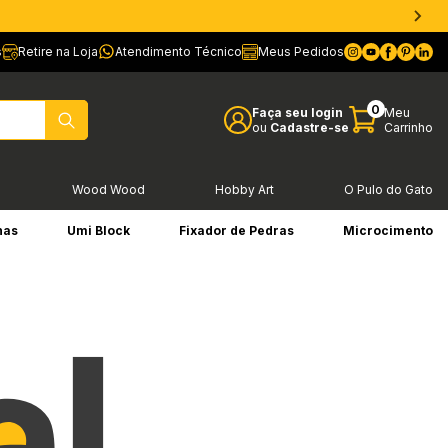
s
Retire na Loja
Atendimento Técnico
Meus Pedidos
0
Faça seu login
Meu
ou
Cadastre-se
Carrinho
l
Wood Wood
Hobby Art
O Pulo do Gato
has
Umi Block
Fixador de Pedras
Microcimento