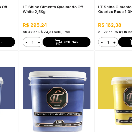
 Off
LT Shine Cimento Queimado Off
LT Shine Ciment
White 2,5Kg
Quartzo Rosa 1,3
R$ 295,24
R$ 162,38
ou
4x
de
R$ 73,81
sem juros
ou
2x
de
R$ 81,19
se
-
+
-
+
AR
ADICIONAR