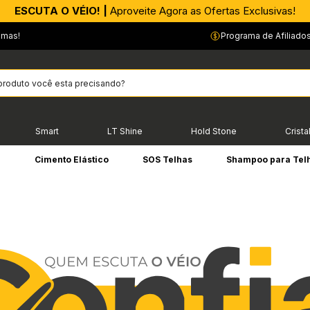
APROVEITE AGORA |
ESCUTA O VÉIO! |
Aproveite Agora as Ofertas Exclusivas!
PIX parcelado em até 4x sem Juros!*
emas!
Programa de Afiliado
Smart
LT Shine
Hold Stone
Crista
e
Cimento Elástico
SOS Telhas
Shampoo para Tel