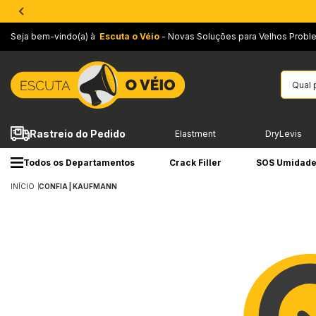
Seja bem-vindo(a) à
Escuta o Véio
- Novas Soluções para Velhos Probl
Rastreio do Pedido
Elastment
DryLevis
Todos os Departamentos
Crack Filler
SOS Umidad
INÍCIO
CONFIA | KAUFMANN