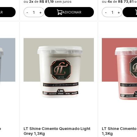
ou
2x
de
R$ 81,19
sem juros
ou
4x
de
R$ 73,81
s
-
+
-
+
AR
ADICIONAR
o
LT Shine Cimento Queimado Light
LT Shine Ciment
Grey 1,3Kg
1,3Kg