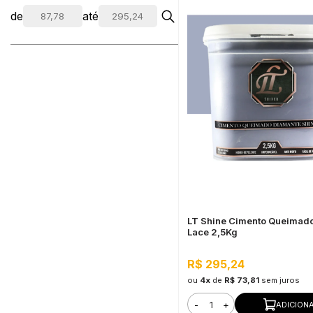
de
até
LT Shine Cimento Queimado
Lace 2,5Kg
R$ 295,24
ou
4x
de
R$ 73,81
sem juros
-
+
ADICION