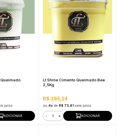
o Queimado
Lt Shine Cimento Queimado Bee
2,5Kg
R$ 295,24
m juros
ou
4x
de
R$ 73,81
sem juros
-
+
ADICIONAR
ADICIONAR