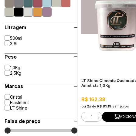
Litragem
500ml
3,6l
Peso
1,3Kg
2,5Kg
LT Shine Cimento Queimad
Ametista 1,3Kg
Marcas
Cristal
R$ 162,38
Elastment
ou
2x
de
R$ 81,19
sem juros
LT Shine
-
+
ADICION
Faixa de preço