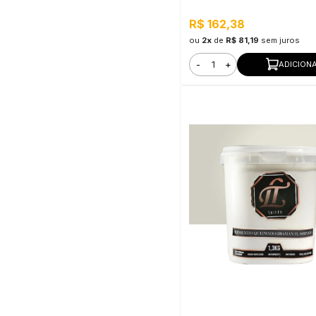
R$ 162,38
ou
2x
de
R$ 81,19
sem juros
-
+
ADICION