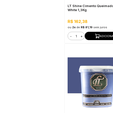
LT Shine Cimento Queimado
White 1,3Kg
R$ 162,38
ou
2x
de
R$ 81,19
sem juros
-
+
ADICION