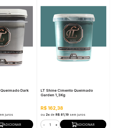
o Queimado Dark
LT Shine Cimento Queimado
Garden 1,3Kg
R$ 162,38
em juros
ou
2x
de
R$ 81,19
sem juros
-
+
ADICIONAR
ADICIONAR