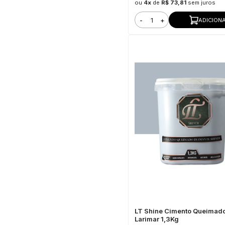
ou
4x
de
R$ 73,81
sem juros
-
+
ADICION
LT Shine Cimento Queimad
Larimar 1,3Kg