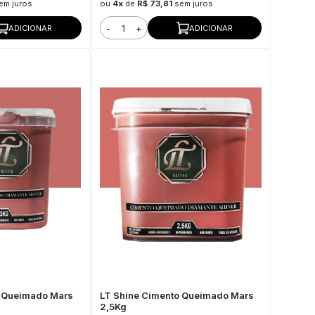
em juros
ou
4x
de
R$ 73,81
sem juros
-
+
ADICIONAR
ADICIONAR
o Queimado Mars
LT Shine Cimento Queimado Mars
2,5Kg