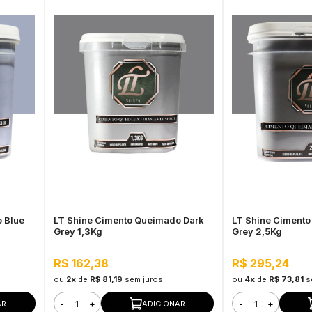
 Blue
LT Shine Cimento Queimado Dark
LT Shine Ciment
Grey 1,3Kg
Grey 2,5Kg
R$ 162,38
R$ 295,24
ou
2x
de
R$ 81,19
sem juros
ou
4x
de
R$ 73,81
s
-
+
-
+
AR
ADICIONAR