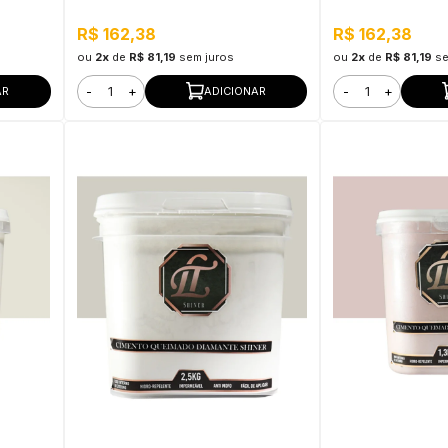
R$ 162,38
R$ 162,38
ou
2x
de
R$ 81,19
sem juros
ou
2x
de
R$ 81,19
se
-
+
-
+
AR
ADICIONAR