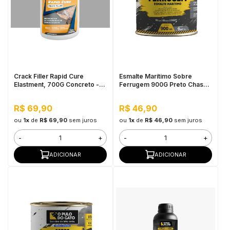
Crack Filler Rapid Cure
Esmalte Marítimo Sobre
Elastment, 700G Concreto -
Ferrugem 900G Preto Chassis
Preenchedor de Trincas de
SB - Pulo do Gato
Concreto em Pó
R$ 69,90
R$ 46,90
ou
1x
de
R$ 69,90
sem juros
ou
1x
de
R$ 46,90
sem juros
-
+
-
+
ADICIONAR
ADICIONAR