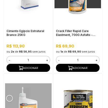
Cimento Egípcio Estrutural
Crack Filler Rapid Cure
Branco 25KG
Elastment, 700G Asfalto -
Preenchedor de Trincas de
Concreto em Pó
R$ 113,90
R$ 69,90
ou
2x
de
R$ 56,95
sem juros
ou
1x
de
R$ 69,90
sem juros
-
+
-
+
ADICIONAR
ADICIONAR