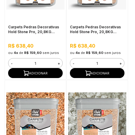
in Stone
toda a categoria
Carpets Pedras Decorativas
Carpets Pedras Decorativas
Hold Stone Pro, 20,8KG
Hold Stone Pro, 20,8KG
Âmbar - Revestimento
Jaspe Cinza - Revestimento
Bicomponente de Pedras
Bicomponente de Pedras
R$ 638,40
R$ 638,40
Naturais para Pisos
Naturais para Pisos
ou
4x
de
R$ 159,60
sem juros
ou
4x
de
R$ 159,60
sem juros
-
+
-
+
ADICIONAR
ADICIONAR