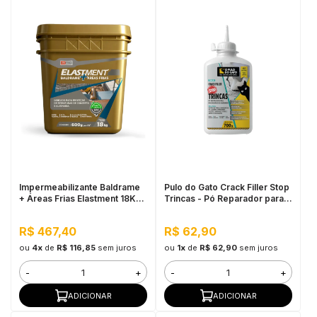
Impermeabilizante Baldrame
Pulo do Gato Crack Filler Stop
+ Áreas Frias Elastment 18KG
Trincas - Pó Reparador para
Cinza - Membrana Flexível
Rachaduras de Alvenaria
Bicomponente, Pressão
700G Asfalto
R$ 467,40
R$ 62,90
Positiva e Negativa
ou
4x
de
R$ 116,85
sem juros
ou
1x
de
R$ 62,90
sem juros
-
+
-
+
ADICIONAR
ADICIONAR