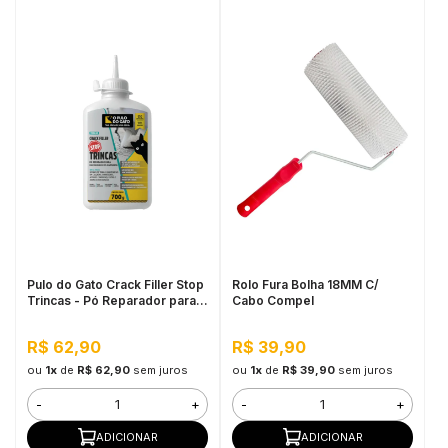
Pulo do Gato Crack Filler Stop
Rolo Fura Bolha 18MM C/
Trincas - Pó Reparador para
Cabo Compel
Rachaduras de Alvenaria
700G Concreto
R$ 62,90
R$ 39,90
ou
1x
de
R$ 62,90
sem juros
ou
1x
de
R$ 39,90
sem juros
-
+
-
+
ADICIONAR
ADICIONAR