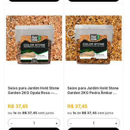
Seixo para Jardim Hold Stone
Seixo para Jardim Hold Stone
Garden 2KG Opala Rosa —
Garden 2KG Pedra Âmbar —
Pedra Natural Decorativa para
Pedra Natural Decorativa para
Vasos, Canteiros e
Vasos, Canteiros e Projetos
R$ 37,45
R$ 37,45
Decoração de Jardim
de Paisagismo
ou
1x
de
R$ 37,45
sem juros
ou
1x
de
R$ 37,45
sem juros
-
+
-
+