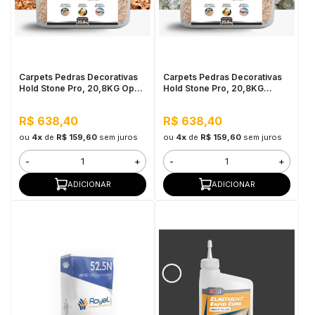
Carpets Pedras Decorativas
Carpets Pedras Decorativas
Hold Stone Pro, 20,8KG Opala
Hold Stone Pro, 20,8KG
Rosa - Revestimento
Quartzo - Revestimento
Bicomponente de Pedras
Bicomponente de Pedras
R$ 638,40
R$ 638,40
Naturais para Pisos
Naturais para Pisos
ou
4x
de
R$ 159,60
sem juros
ou
4x
de
R$ 159,60
sem juros
-
+
-
+
ADICIONAR
ADICIONAR