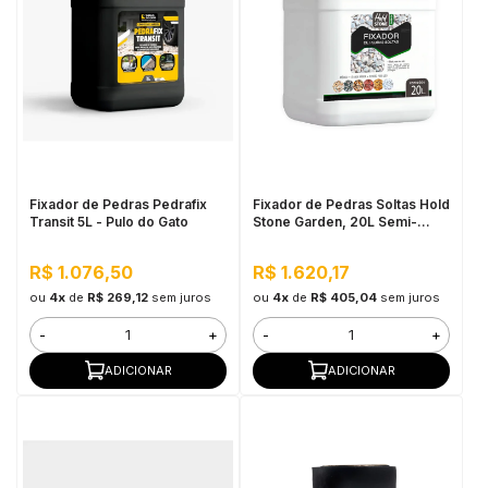
Fixador de Pedras Pedrafix
Fixador de Pedras Soltas Hold
Transit 5L - Pulo do Gato
Stone Garden, 20L Semi-
Brilho - Alta Fixação e
Durabilidade
R$ 1.076,50
R$ 1.620,17
ou
4x
de
R$ 269,12
sem juros
ou
4x
de
R$ 405,04
sem juros
-
+
-
+
ADICIONAR
ADICIONAR