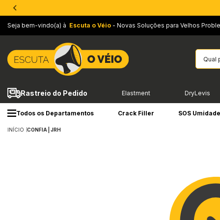
Seja bem-vindo(a) à
Escuta o Véio
- Novas Soluções para Velhos Probl
Rastreio do Pedido
Elastment
DryLevis
Todos os Departamentos
Crack Filler
SOS Umidad
INÍCIO
CONFIA | JRH