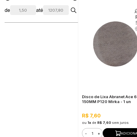
de
até
Disco de Lixa Abranet Ace 6 
150MM P120 Mirka - 1 un
R$ 7,60
ou
1x
de
R$ 7,60
sem juros
-
+
ADICION