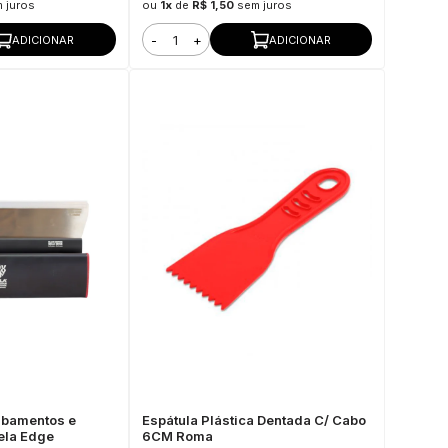
 juros
ou
1x
de
R$ 1,50
sem juros
-
+
ADICIONAR
ADICIONAR
abamentos e
Espátula Plástica Dentada C/ Cabo
ela Edge
6CM Roma