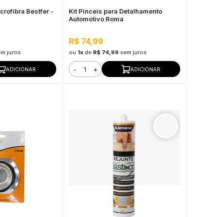
crofibra Bestfer -
Kit Pinceis para Detalhamento
Automotivo Roma
R$ 74,99
em juros
ou
1x
de
R$ 74,99
sem juros
-
+
ADICIONAR
ADICIONAR