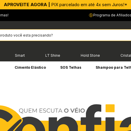
APROVEITE AGORA |
PIX parcelado em até 4x sem Juros!*
emas!
Programa de Afiliado
Smart
LT Shine
Hold Stone
Crista
e
Cimento Elástico
SOS Telhas
Shampoo para Tel