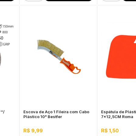
''/
Escova de Aço 1 Fileira com Cabo
Espátula de Plás
Plástico 10" Bestfer
7x12,5CM Roma
R$ 9,99
R$ 1,50