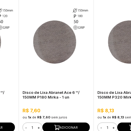
''/
Disco de Lixa Abranet Ace 6 ''/
Disco de Lixa Abra
150MM P180 Mirka - 1 un
150MM P320 Mirka
R$ 7,60
R$ 8,13
ou
1x
de
R$ 7,60
sem juros
ou
1x
de
R$ 8,13
sem
-
+
-
+
AR
ADICIONAR