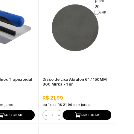
Inox Trapezoidal
Disco de Lixa Abralon 6" / 150MM
360 Mirka - 1 un
R$ 21,99
em juros
ou
1x
de
R$ 21,99
sem juros
-
+
ADICIONAR
ADICIONAR