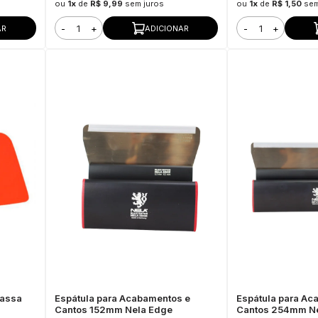
ou
1x
de
R$ 9,99
sem juros
ou
1x
de
R$ 1,50
sem
-
+
-
+
AR
ADICIONAR
Massa
Espátula para Acabamentos e
Espátula para Ac
Cantos 152mm Nela Edge
Cantos 254mm N