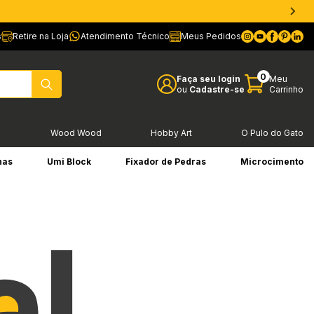
s
Retire na Loja
Atendimento Técnico
Meus Pedidos
0
Faça seu login
Meu
ou
Cadastre-se
Carrinho
l
Wood Wood
Hobby Art
O Pulo do Gato
has
Umi Block
Fixador de Pedras
Microcimento