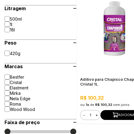
Litragem
500ml
1l
18l
Peso
420g
Marcas
Bestfer
Aditivo para Chapisco Chap
Cristal
Cristal 1L
Elastment
Mirka
R$ 100,32
Nela Edge
Roma
ou
1x
de
R$ 100,32
sem juros
Wood Wood
-
+
ADICION
Faixa de preço