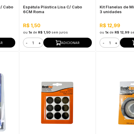
C/ Cabo
Espátula Plástica Lisa C/ Cabo
Kit Flanelas de Mi
6CM Roma
3 unidades
R$ 1,50
R$ 12,99
ou
1x
de
R$ 1,50
sem juros
ou
1x
de
R$ 12,99
s
-
+
-
+
AR
ADICIONAR