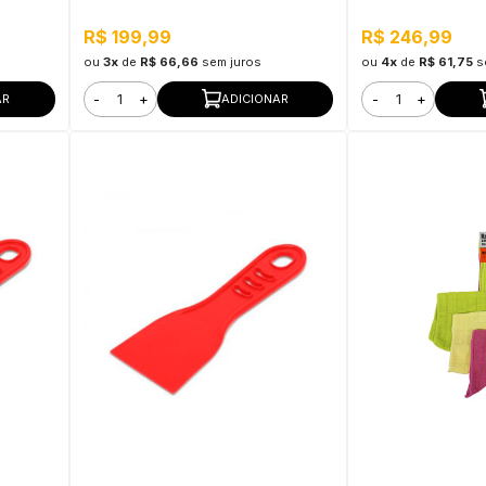
R$ 199,99
R$ 246,99
ou
3x
de
R$ 66,66
sem juros
ou
4x
de
R$ 61,75
s
-
+
-
+
AR
ADICIONAR