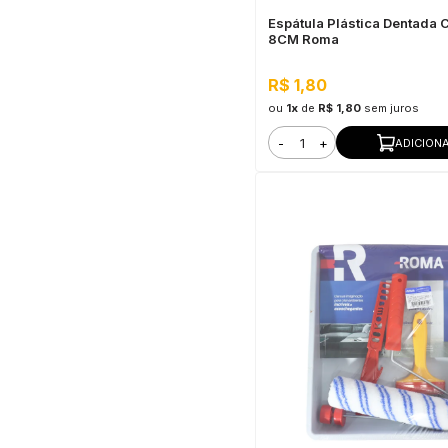
Espátula Plástica Dentada 
8CM Roma
R$ 1,80
ou
1x
de
R$ 1,80
sem juros
-
+
ADICION