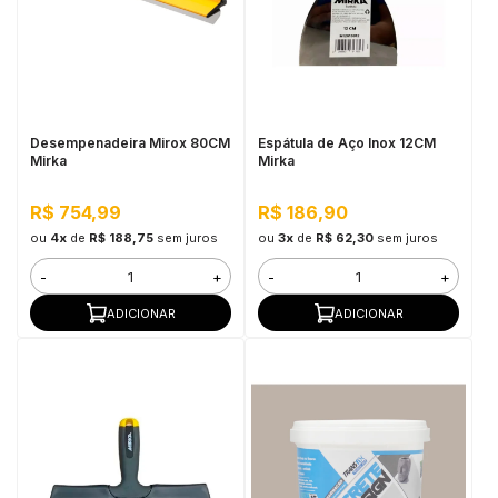
Desempenadeira Mirox 80CM
Espátula de Aço Inox 12CM
Mirka
Mirka
R$ 754,99
R$ 186,90
ou
4x
de
R$ 188,75
sem juros
ou
3x
de
R$ 62,30
sem juros
-
+
-
+
ADICIONAR
ADICIONAR