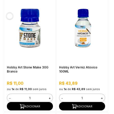
Hobby Art Stone Make 30G
Hobby Art Verniz Atóxico
Branco
100ML
R$ 11,00
R$ 43,89
ou
1x
de
R$ 11,00
sem juros
ou
1x
de
R$ 43,89
sem juros
-
+
-
+
ADICIONAR
ADICIONAR