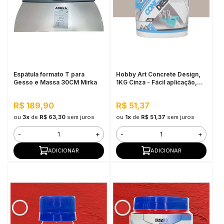
Espátula formato T para
Hobby Art Concrete Design,
Gesso e Massa 30CM Mirka
1KG Cinza - Fácil aplicação,
Secagem rápida
R$ 189,90
R$ 51,37
ou
3x
de
R$ 63,30
sem juros
ou
1x
de
R$ 51,37
sem juros
-
+
-
+
ADICIONAR
ADICIONAR