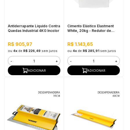
in Stone
toda a categoria
Antiderrapante Líquido Contra
Cimento Elástico Elastment
Quedas Industrial 4KG Incolor
White, 20kg - Redutor de
Temperatura
R$ 905,97
R$ 1.143,65
ou
4x
de
R$ 226,49
sem juros
ou
4x
de
R$ 285,91
sem juros
-
+
-
+
ADICIONAR
ADICIONAR