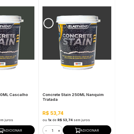
50ML Cascalho
Concrete Stain 250ML Nanquim
Tratada
R$ 53,74
em juros
ou
1x
de
R$ 53,74
sem juros
-
+
ADICIONAR
ADICIONAR