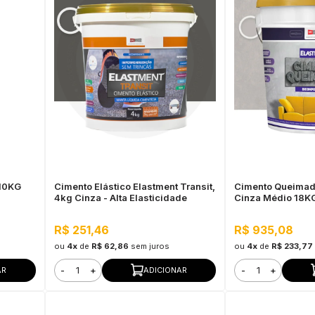
10KG
Cimento Elástico Elastment Transit,
Cimento Queimad
4kg Cinza - Alta Elasticidade
Cinza Médio 18K
R$ 251,46
R$ 935,08
ou
4x
de
R$ 62,86
sem juros
ou
4x
de
R$ 233,77
-
+
-
+
AR
ADICIONAR