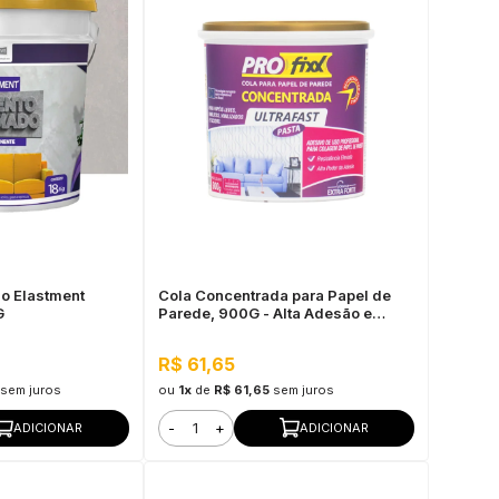
o Elastment
Cola Concentrada para Papel de
G
Parede, 900G - Alta Adesão e
Baixo Tempo de Secagem
R$ 61,65
sem juros
ou
1x
de
R$ 61,65
sem juros
-
+
ADICIONAR
ADICIONAR