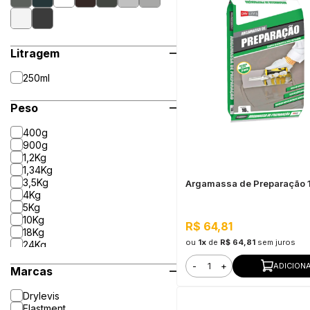
Litragem
250ml
Peso
400g
900g
1,2Kg
1,34Kg
3,5Kg
Argamassa de Preparação 
4Kg
5Kg
10Kg
R$ 64,81
18Kg
ou
1x
de
R$ 64,81
sem juros
24Kg
25Kg
-
+
ADICION
Marcas
Drylevis
Elastment