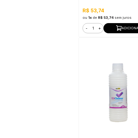
R$ 53,74
ou
1x
de
R$ 53,74
sem juros
-
+
ADICION