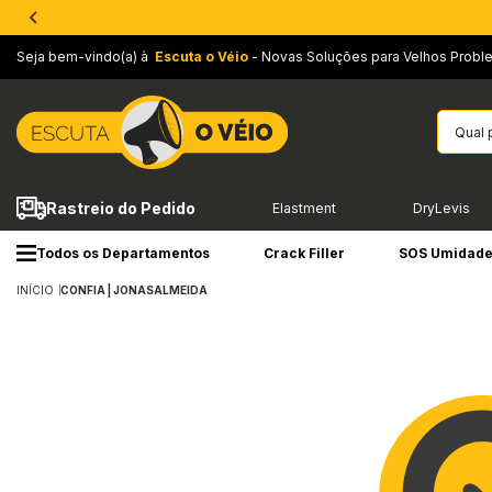
Seja bem-vindo(a) à
Escuta o Véio
- Novas Soluções para Velhos Probl
Rastreio do Pedido
Elastment
DryLevis
Todos os Departamentos
Crack Filler
SOS Umidad
INÍCIO
CONFIA | JONASALMEIDA