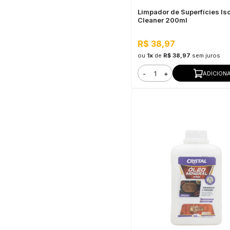
Limpador de Superfícies Is
Cleaner 200ml
R$ 38,97
ou
1x
de
R$ 38,97
sem juros
-
+
ADICION