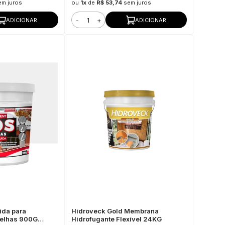
em juros
ou
1x
de
R$ 53,74
sem juros
-
+
ADICIONAR
ADICIONAR
uida para
Hidroveck Gold Membrana
Telhas 900G
Hidrofugante Flexível 24KG