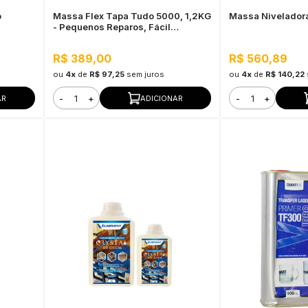
o
Massa Flex Tapa Tudo 5000, 1,2KG
Massa Nivelador
- Pequenos Reparos, Fácil
Aplicação
R$ 389,00
R$ 560,89
ou
4x
de
R$ 97,25
sem juros
ou
4x
de
R$ 140,22
-
+
-
+
AR
ADICIONAR