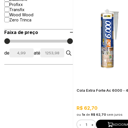
Profixx
Transfix
Wood Wood
Zero Trinca
Faixa de preço
de
até
Cola Extra Forte Ac 6000 -
R$ 62,70
ou
1x
de
R$ 62,70
sem juros
-
+
ADICION