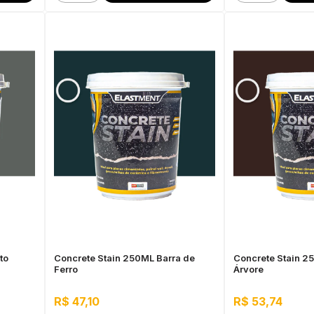
to
Concrete Stain 250ML Barra de
Concrete Stain 2
Ferro
Árvore
R$ 47,10
R$ 53,74