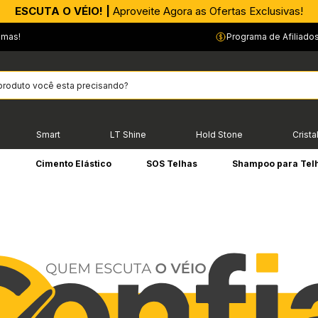
APROVEITE AGORA |
PIX parcelado em até 4x sem Juros!*
emas!
Programa de Afiliado
Smart
LT Shine
Hold Stone
Crista
e
Cimento Elástico
SOS Telhas
Shampoo para Tel