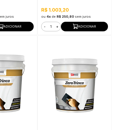
R$ 1.003,20
em juros
ou
4x
de
R$ 250,80
sem juros
-
+
ADICIONAR
ADICIONAR