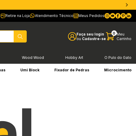
s
Retire na Loja
Atendimento Técnico
Meus Pedidos
0
Faça seu login
Meu
ou
Cadastre-se
Carrinho
l
Wood Wood
Hobby Art
O Pulo do Gato
has
Umi Block
Fixador de Pedras
Microcimento