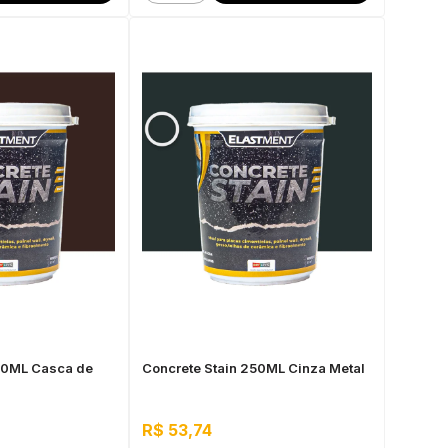
50ML Casca de
Concrete Stain 250ML Cinza Metal
R$ 53,74