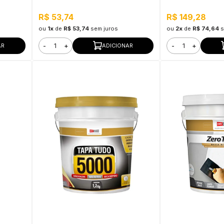
Branco
R$ 53,74
R$ 149,28
ou
1x
de
R$ 53,74
sem juros
ou
2x
de
R$ 74,64
s
-
+
-
+
AR
ADICIONAR