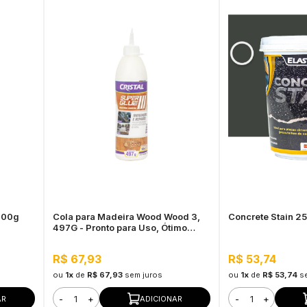
 400g
Cola para Madeira Wood Wood 3,
Concrete Stain 2
497G - Pronto para Uso, Ótimo
Rendimento
R$ 67,93
R$ 53,74
ou
1x
de
R$ 67,93
sem juros
ou
1x
de
R$ 53,74
s
-
+
-
+
AR
ADICIONAR