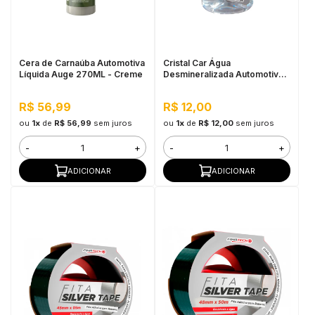
in Stone
toda a categoria
Cera de Carnaúba Automotiva
Cristal Car Água
Líquida Auge 270ML - Creme
Desmineralizada Automotiva
1L
R$ 56,99
R$ 12,00
ou
1x
de
R$ 56,99
sem juros
ou
1x
de
R$ 12,00
sem juros
-
+
-
+
ADICIONAR
ADICIONAR