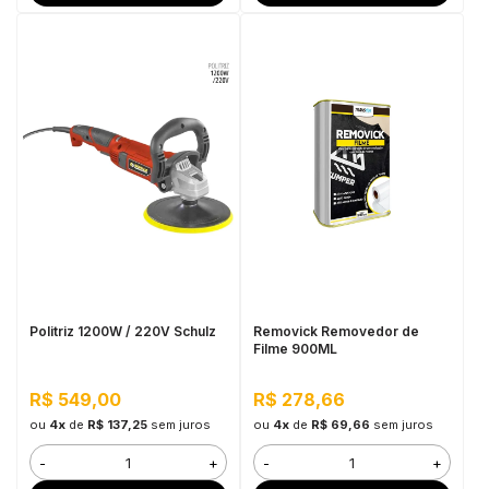
Politriz 1200W / 220V Schulz
Removick Removedor de
Filme 900ML
R$ 549,00
R$ 278,66
ou
4x
de
R$ 137,25
sem juros
ou
4x
de
R$ 69,66
sem juros
-
+
-
+