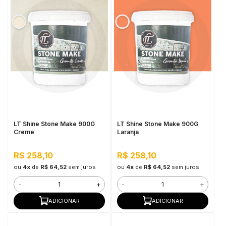
LT Shine Stone Make 900G
LT Shine Stone Make 900G
Creme
Laranja
R$ 258,10
R$ 258,10
ou
4x
de
R$ 64,52
sem juros
ou
4x
de
R$ 64,52
sem juros
-
+
-
+
ADICIONAR
ADICIONAR