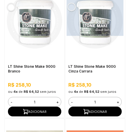
LT Shine Stone Make 900G
LT Shine Stone Make 900G
Branco
Cinza Carrara
R$ 258,10
R$ 258,10
ou
4x
de
R$ 64,52
sem juros
ou
4x
de
R$ 64,52
sem juros
-
+
-
+
ADICIONAR
ADICIONAR