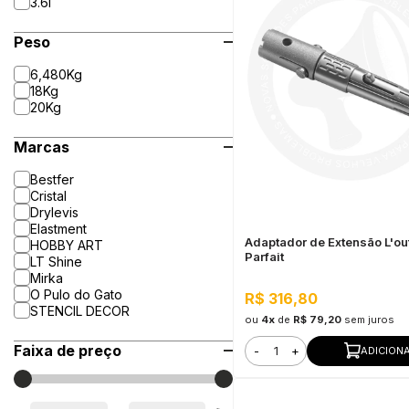
3.6l
Peso
6,480Kg
18Kg
20Kg
Marcas
Bestfer
Cristal
Drylevis
Elastment
Adaptador de Extensão L'out
HOBBY ART
Parfait
LT Shine
Mirka
O Pulo do Gato
R$ 316,80
STENCIL DECOR
ou
4x
de
R$ 79,20
sem juros
Faixa de preço
-
+
ADICION