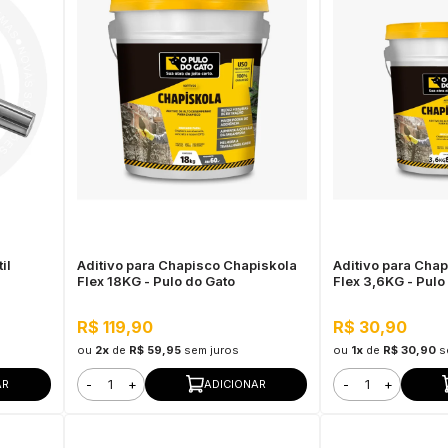
il
Aditivo para Chapisco Chapiskola
Aditivo para Cha
Flex 18KG - Pulo do Gato
Flex 3,6KG - Pulo
R$ 119,90
R$ 30,90
ou
2x
de
R$ 59,95
sem juros
ou
1x
de
R$ 30,90
s
-
+
-
+
AR
ADICIONAR