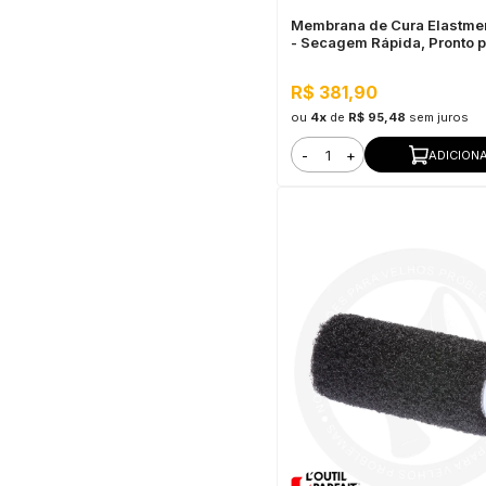
Membrana de Cura Elastmen
- Secagem Rápida, Pronto 
R$ 381,90
ou
4x
de
R$ 95,48
sem juros
-
+
ADICION