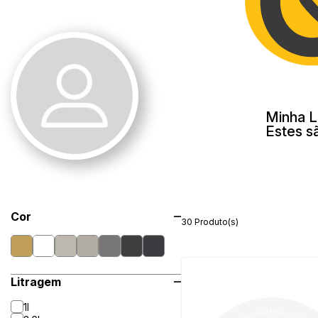
Minha L
Estes s
Cor
30 Produto(s)
Litragem
1l