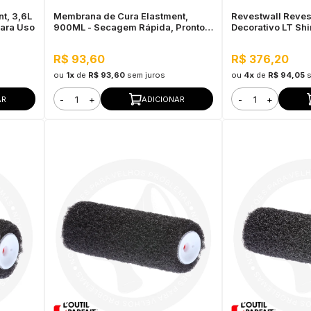
t, 3,6L
Membrana de Cura Elastment,
Revestwall Reves
para Uso
900ML - Secagem Rápida, Pronto
Decorativo LT Sh
para Uso
- Baixa Absorção
Secagem Rápida
R$ 93,60
R$ 376,20
ou
1x
de
R$ 93,60
sem juros
ou
4x
de
R$ 94,05
-
+
-
+
AR
ADICIONAR