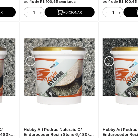
ou
4x
de
R$ 100,65
sem juros
ou
4x
de
R$ 100,65
-
+
-
+
AR
ADICIONAR
C/
Hobby Art Pedras Naturais C/
Hobby Art Pedras 
6,480kg
Endurecedor Resin Stone 6,480kg
Endurecedor Res