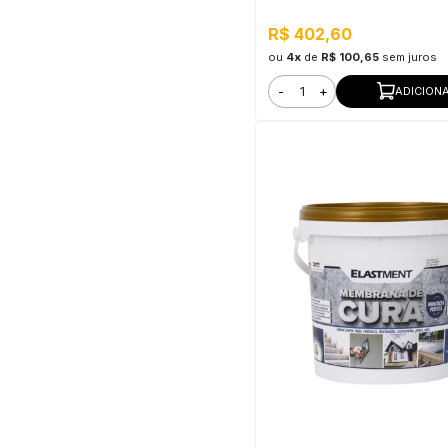
Nova York
R$ 402,60
ou
4x
de
R$ 100,65
sem juros
-
+
ADICION