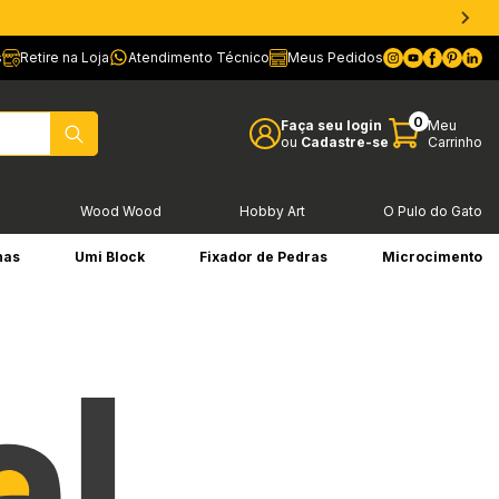
s
Retire na Loja
Atendimento Técnico
Meus Pedidos
0
Faça seu login
Meu
ou
Cadastre-se
Carrinho
l
Wood Wood
Hobby Art
O Pulo do Gato
has
Umi Block
Fixador de Pedras
Microcimento