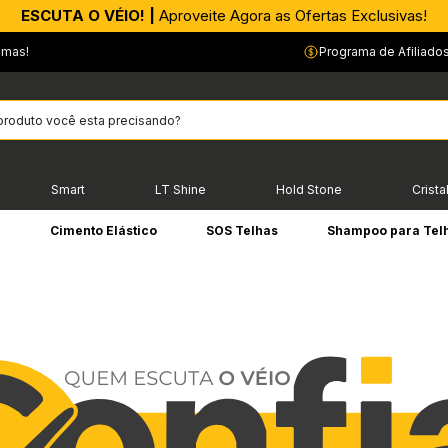
APROVEITE AGORA |
PIX parcelado em até 4x sem Juros!*
emas!
Programa de Afiliado
Smart
LT Shine
Hold Stone
Crista
e
Cimento Elástico
SOS Telhas
Shampoo para Tel