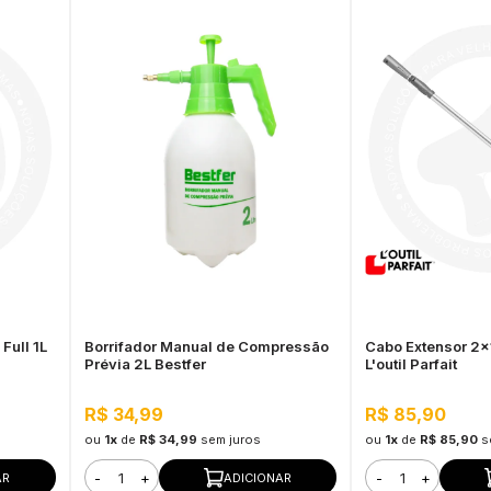
Full 1L
Borrifador Manual de Compressão
Cabo Extensor 2x
Prévia 2L Bestfer
L'outil Parfait
R$ 34,99
R$ 85,90
ou
1x
de
R$ 34,99
sem juros
ou
1x
de
R$ 85,90
s
-
+
-
+
AR
ADICIONAR