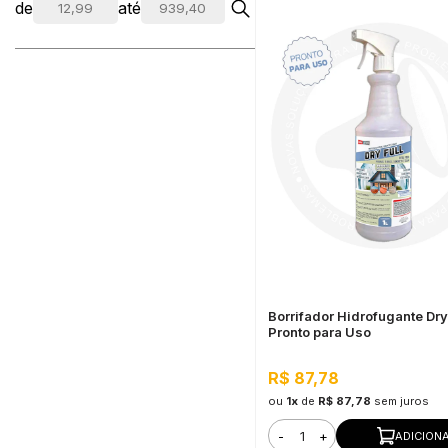
de
até
Borrifador Hidrofugante Dry 
Pronto para Uso
R$ 87,78
ou
1x
de
R$ 87,78
sem juros
-
+
ADICION