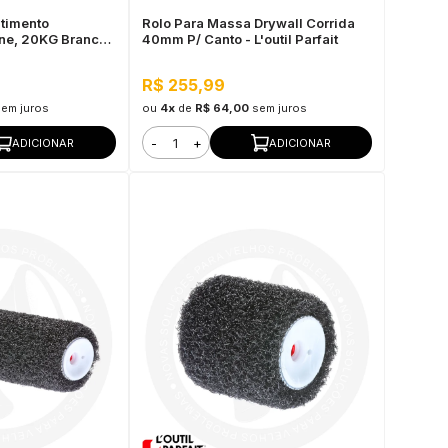
timento
Rolo Para Massa Drywall Corrida
ine, 20KG Branco
40mm P/ Canto - L'outil Parfait
 de Água,
R$ 255,99
sem juros
ou
4x
de
R$ 64,00
sem juros
-
+
ADICIONAR
ADICIONAR