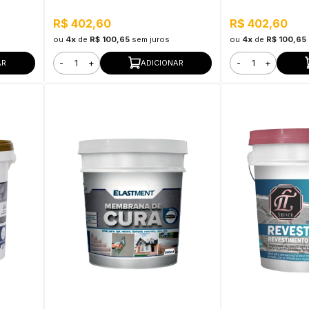
São Paulo
Vesúvio
R$ 402,60
R$ 402,60
ou
4x
de
R$ 100,65
sem juros
ou
4x
de
R$ 100,65
-
+
-
+
AR
ADICIONAR