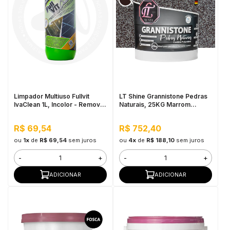
Limpador Multiuso Fullvit
LT Shine Grannistone Pedras
IvaClean 1L, Incolor - Remove
Naturais, 25KG Marrom
Tintas, Limpa Vidros e Placas
Imperial - Interno e Externo,
Solares
Pronto para Uso
R$ 69,54
R$ 752,40
ou
1x
de
R$ 69,54
sem juros
ou
4x
de
R$ 188,10
sem juros
-
+
-
+
ADICIONAR
ADICIONAR