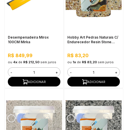
Desempenadeira Mirox
Hobby Art Pedras Naturais C/
100CM Mirka
Endurecedor Resin Stone
1,080kg Agra
R$ 849,99
R$ 83,20
ou
4x
de
R$ 212,50
sem juros
ou
1x
de
R$ 83,20
sem juros
-
+
-
+
ADICIONAR
ADICIONAR