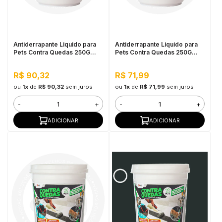
in Stone
toda a categoria
Antiderrapante Liquido para
Antiderrapante Liquido para
Pets Contra Quedas 250G
Pets Contra Quedas 250G
Amarelo Demarcação
Cinza Médio
R$ 90,32
R$ 71,99
ou
1x
de
R$ 90,32
sem juros
ou
1x
de
R$ 71,99
sem juros
-
+
-
+
ADICIONAR
ADICIONAR