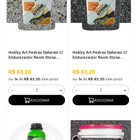
Hobby Art Pedras Naturais C/
Hobby Art Pedras Naturais C/
Endurecedor Resin Stone
Endurecedor Resin Stone
1,080kg São Paulo
1,080kg Vesúvio
R$ 83,20
R$ 83,20
ou
1x
de
R$ 83,20
sem juros
ou
1x
de
R$ 83,20
sem juros
-
+
-
+
ADICIONAR
ADICIONAR