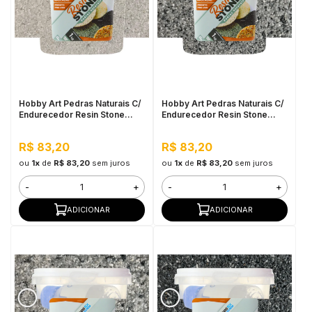
Hobby Art Pedras Naturais C/
Hobby Art Pedras Naturais C/
Endurecedor Resin Stone
Endurecedor Resin Stone
1,080kg Casa Blanca
1,080kg Nova York
R$ 83,20
R$ 83,20
ou
1x
de
R$ 83,20
sem juros
ou
1x
de
R$ 83,20
sem juros
-
+
-
+
ADICIONAR
ADICIONAR