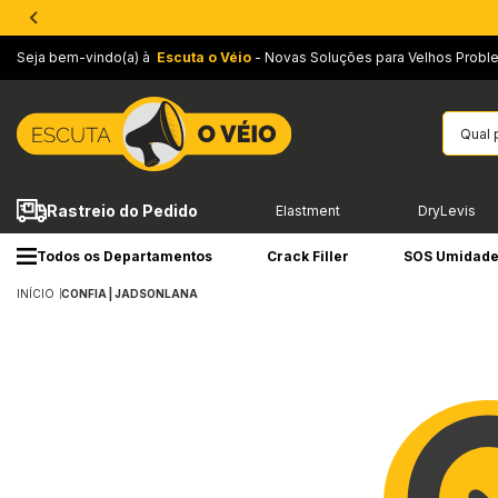
Seja bem-vindo(a) à
Escuta o Véio
- Novas Soluções para Velhos Probl
Rastreio do Pedido
Elastment
DryLevis
Todos os Departamentos
Crack Filler
SOS Umidad
INÍCIO
CONFIA | JADSONLANA