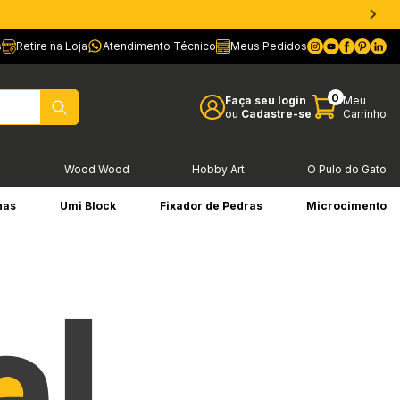
s
Retire na Loja
Atendimento Técnico
Meus Pedidos
0
Faça seu login
Meu
ou
Cadastre-se
Carrinho
l
Wood Wood
Hobby Art
O Pulo do Gato
has
Umi Block
Fixador de Pedras
Microcimento