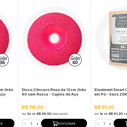
cm Grão
Disco Côncavo Rosa de 12cm Grão
Elastment Smart C
Aço
60 sem Rosca - Cupins de Aço
em Pó - Saco 20
R$ 119,00
R$ 91,20
ou
2x
de
R$ 59,50
sem juros
ou
1x
de
R$ 91,20
s
-
+
-
+
AR
ADICIONAR