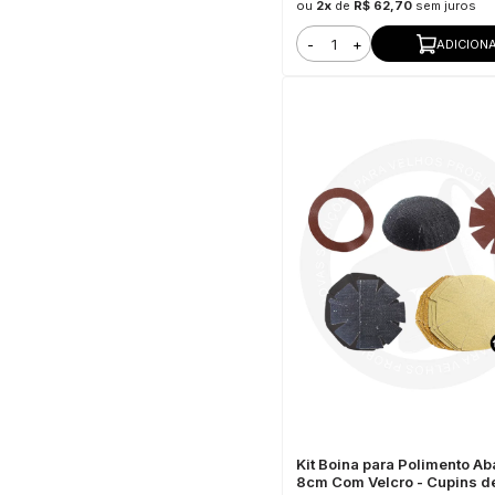
ou
2x
de
R$ 62,70
sem juros
-
+
ADICION
Kit Boina para Polimento A
8cm Com Velcro - Cupins d