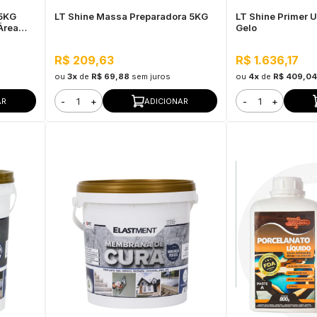
 5KG
LT Shine Massa Preparadora 5KG
LT Shine Primer 
 Área
Gelo
R$ 209,63
R$ 1.636,17
ou
3x
de
R$ 69,88
sem juros
ou
4x
de
R$ 409,04
-
+
-
+
AR
ADICIONAR