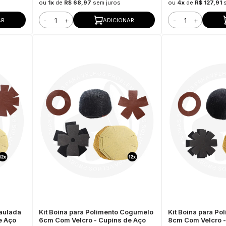
ou
1x
de
R$ 68,97
sem juros
ou
4x
de
R$ 127,91
-
+
-
+
AR
ADICIONAR
baulada
Kit Boina para Polimento Cogumelo
Kit Boina para P
e Aço
6cm Com Velcro - Cupins de Aço
8cm Com Velcro -