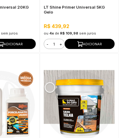
Universal 20KG
LT Shine Primer Universal 5KG
Gelo
R$ 439,92
sem juros
ou
4x
de
R$ 109,98
sem juros
-
+
ADICIONAR
ADICIONAR