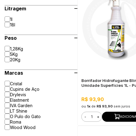
Litragem
1l
18l
Peso
1,28Kg
5Kg
20Kg
Marcas
Borrifador Hidrofugante Bli
Cristal
Umidade Superfícies 1L - P
Cupins de Aço
Gato
Drylevis
R$ 93,90
Elastment
IVA Garden
ou
1x
de
R$ 93,90
sem juros
LT Shine
O Pulo do Gato
-
+
ADICION
Roma
Wood Wood