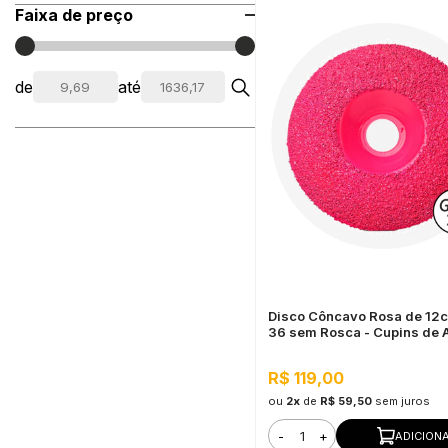
Faixa de preço
de
até
Disco Côncavo Rosa de 12
36 sem Rosca - Cupins de 
R$ 119,00
ou
2x
de
R$ 59,50
sem juros
-
+
ADICION