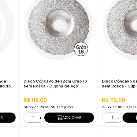
nda
Disco Côncavo de 12cm Grão 16
Disco Côncavo d
ulo do
sem Rosca - Cupins de Aço
sem Rosca - Cupi
R$ 119,00
R$ 119,00
ou
2x
de
R$ 59,50
sem juros
ou
2x
de
R$ 59,50
s
-
+
-
+
AR
ADICIONAR