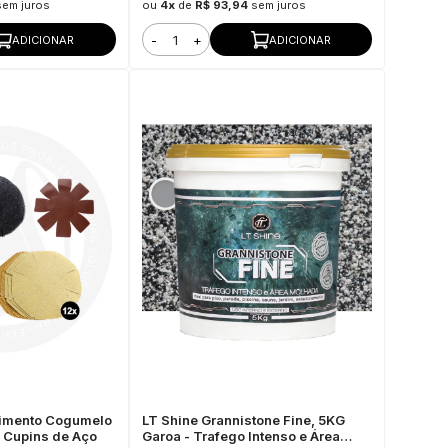
sem juros
ou
4x
de
R$ 93,94
sem juros
-
+
ADICIONAR
ADICIONAR
olimento Cogumelo
LT Shine Grannistone Fine, 5KG
 Cupins de Aço
Garoa - Trafego Intenso e Área