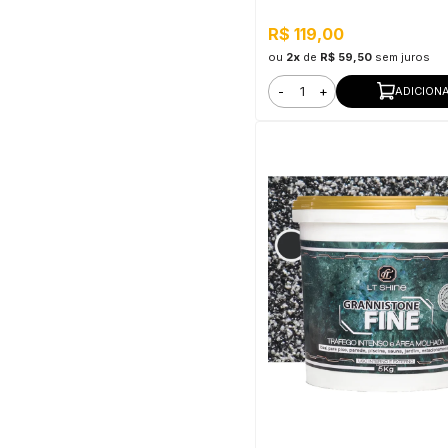
R$ 119,00
ou
2x
de
R$ 59,50
sem juros
-
+
ADICION