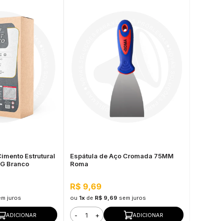
imento Estrutural
Espátula de Aço Cromada 75MM
KG Branco
Roma
R$ 9,69
em juros
ou
1x
de
R$ 9,69
sem juros
-
+
ADICIONAR
ADICIONAR