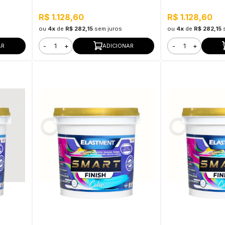
excelente resistência à sujidade
Flexibilidade, Pe
R$ 1.128,60
R$ 1.128,60
ou
4x
de
R$ 282,15
sem juros
ou
4x
de
R$ 282,15
-
+
-
+
AR
ADICIONAR