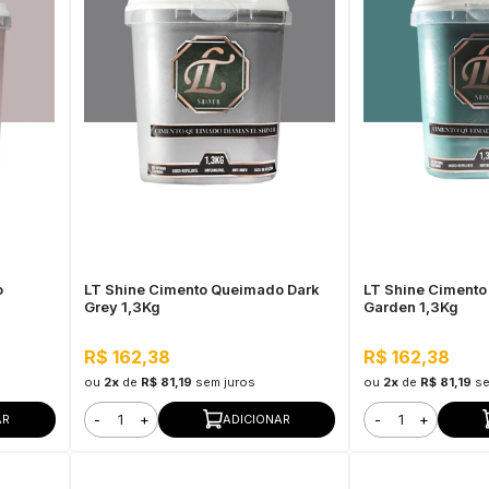
o
LT Shine Cimento Queimado Dark
LT Shine Ciment
Grey 1,3Kg
Garden 1,3Kg
R$ 162,38
R$ 162,38
ou
2x
de
R$ 81,19
sem juros
ou
2x
de
R$ 81,19
se
-
+
-
+
AR
ADICIONAR