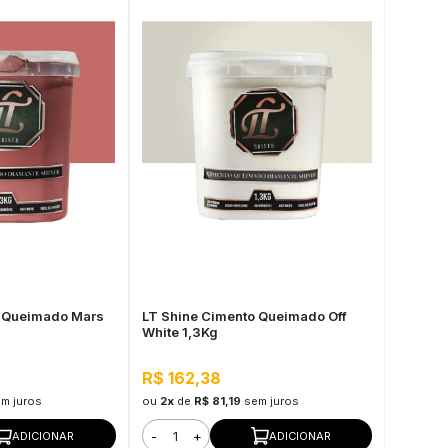
o Queimado Mars
LT Shine Cimento Queimado Off
White 1,3Kg
R$ 162,38
m juros
ou
2x
de
R$ 81,19
sem juros
-
+
ADICIONAR
ADICIONAR