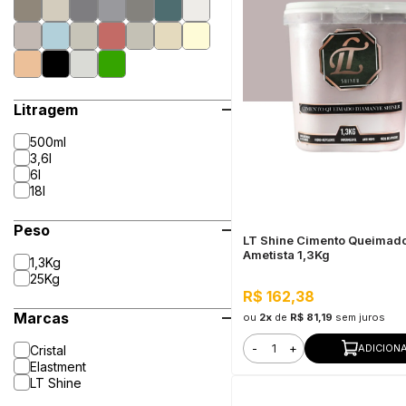
Litragem
500ml
3,6l
6l
18l
Peso
LT Shine Cimento Queimad
Ametista 1,3Kg
1,3Kg
25Kg
R$ 162,38
Marcas
ou
2x
de
R$ 81,19
sem juros
-
+
ADICION
Cristal
Elastment
LT Shine