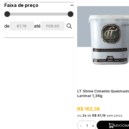
Faixa de preço
de
até
LT Shine Cimento Queimad
Larimar 1,3Kg
R$ 162,38
ou
2x
de
R$ 81,19
sem juros
-
+
ADICION