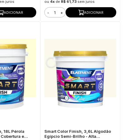
em juros
ou
4x
de
R$ 61,73
sem juros
-
+
ADICIONAR
ADICIONAR
h, 18L Pérola
Smart Color Finish, 3,6L Algodão
a Cobertura e
Egípcio Semi-Brilho - Alta