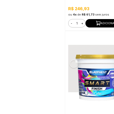
telhas
R$ 246,93
ou
4x
de
R$ 61,73
sem juros
-
+
ADICION