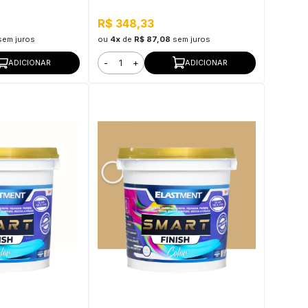
rmeável ao vapor
Resistência e Flexibilidade, Uso
Interno e Externo
R$ 348,33
sem juros
ou
4x
de
R$ 87,08
sem juros
-
+
ADICIONAR
ADICIONAR