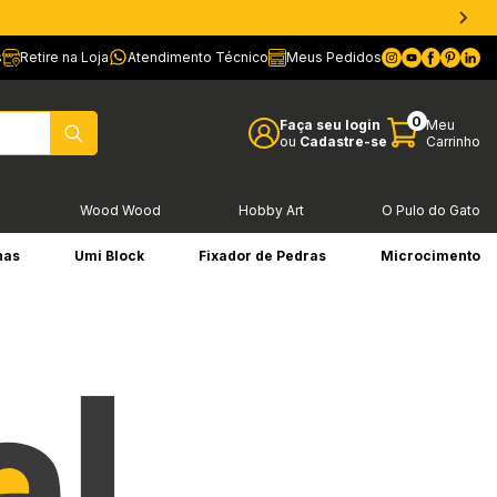
s
Retire na Loja
Atendimento Técnico
Meus Pedidos
0
Faça seu login
Meu
ou
Cadastre-se
Carrinho
l
Wood Wood
Hobby Art
O Pulo do Gato
has
Umi Block
Fixador de Pedras
Microcimento