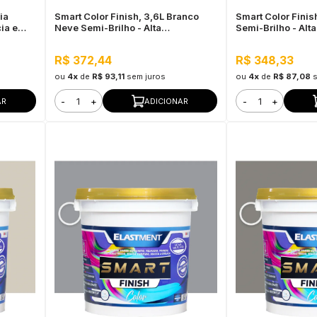
ia
Smart Color Finish, 3,6L Branco
Smart Color Finis
ia e
Neve Semi-Brilho - Alta
Semi-Brilho - Alt
 Externo
Resistência e Flexibilidade, Uso
Flexibilidade, Uso
Interno e Externo
R$ 372,44
R$ 348,33
ou
4x
de
R$ 93,11
sem juros
ou
4x
de
R$ 87,08
-
+
-
+
AR
ADICIONAR