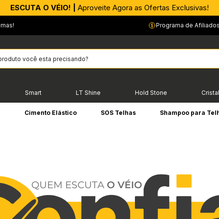
APROVEITE AGORA |
ESCUTA O VÉIO! |
Aproveite Agora as Ofertas Exclusivas!
PIX parcelado em até 4x sem Juros!*
emas!
Programa de Afiliado
Smart
LT Shine
Hold Stone
Crista
e
Cimento Elástico
SOS Telhas
Shampoo para Tel