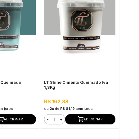
o Queimado
LT Shine Cimento Queimado Iva
1,3Kg
R$ 162,38
m juros
ou
2x
de
R$ 81,19
sem juros
-
+
ADICIONAR
ADICIONAR