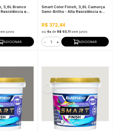
h, 3,6L Branco
Smart Color Finish, 3,6L Camurça
a Resistência e
Semi-Brilho - Alta Resistência e
 Interno e Externo
Flexibilidade, Uso Interno e Externo
R$ 372,44
sem juros
ou
4x
de
R$ 93,11
sem juros
-
+
ADICIONAR
ADICIONAR