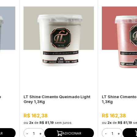
o
LT Shine Cimento Queimado Light
LT Shine Ciment
Grey 1,3Kg
1,3Kg
R$ 162,38
R$ 162,38
ou
2x
de
R$ 81,19
sem juros
ou
2x
de
R$ 81,19
se
-
+
-
+
AR
ADICIONAR