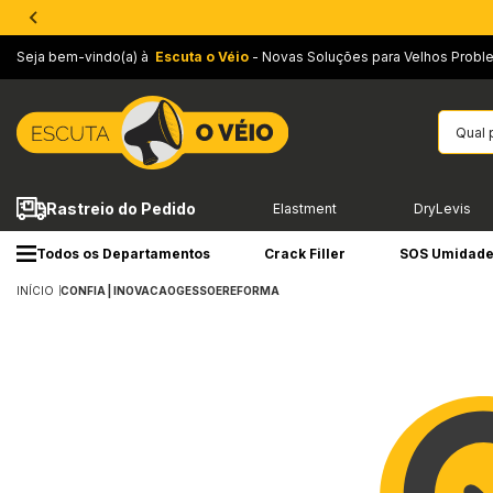
Seja bem-vindo(a) à
Escuta o Véio
- Novas Soluções para Velhos Probl
Rastreio do Pedido
Elastment
DryLevis
Todos os Departamentos
Crack Filler
SOS Umidad
INÍCIO
CONFIA | INOVACAOGESSOEREFORMA