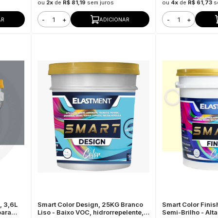
ou
2x
de
R$ 81,19
sem juros
ou
4x
de
R$ 61,73
s
-
+
-
+
AR
ADICIONAR
, 3,6L
Smart Color Design, 25KG Branco
Smart Color Finis
para
Liso - Baixo VOC, hidrorrepelente,
Semi-Brilho - Alt