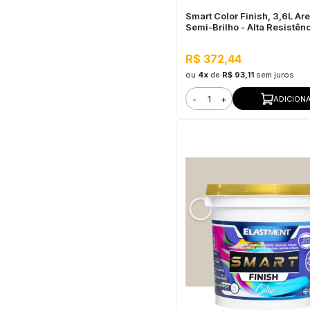
Smart Color Finish, 3,6L Are
Semi-Brilho - Alta Resistênc
Flexibilidade, Uso Interno e
R$ 372,44
ou
4x
de
R$ 93,11
sem juros
-
+
ADICION