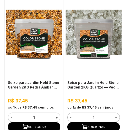
Seixo para Jardim Hold Stone
Seixo para Jardim Hold Stone
Garden 2KG Pedra Âmbar —
Garden 2KG Quartzo — Pedra
Pedra Natural Decorativa para
Natural Decorativa para
Vasos, Canteiros e Projetos
Vasos, Canteiros e Áreas
R$ 37,45
R$ 37,45
de Paisagismo
Externas
ou
1x
de
R$ 37,45
sem juros
ou
1x
de
R$ 37,45
sem juros
-
+
-
+
ADICIONAR
ADICIONAR