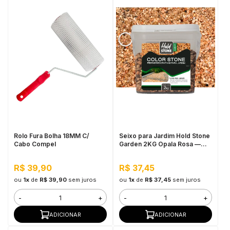
Rolo Fura Bolha 18MM C/
Seixo para Jardim Hold Stone
Cabo Compel
Garden 2KG Opala Rosa —
Pedra Natural Decorativa para
Vasos, Canteiros e
R$ 39,90
R$ 37,45
Decoração de Jardim
ou
1x
de
R$ 39,90
sem juros
ou
1x
de
R$ 37,45
sem juros
-
+
-
+
ADICIONAR
ADICIONAR