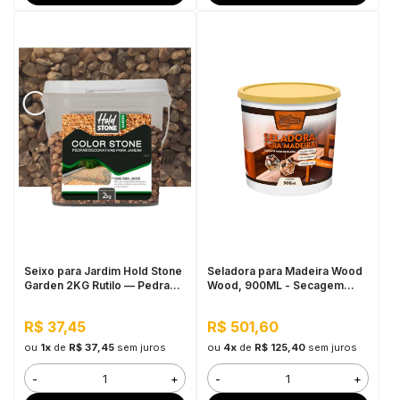
Seixo para Jardim Hold Stone
Seladora para Madeira Wood
Garden 2KG Rutilo — Pedra
Wood, 900ML - Secagem
Natural Multicolorida para
Rápida, Pronto para Uso
Vasos, Canteiros e
R$ 37,45
R$ 501,60
Paisagismo Decorativo
ou
1x
de
R$ 37,45
sem juros
ou
4x
de
R$ 125,40
sem juros
-
+
-
+