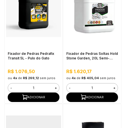
Fixador de Pedras Pedrafix
Fixador de Pedras Soltas Hold
Transit 5L - Pulo do Gato
Stone Garden, 20L Semi-
Brilho - Alta Fixação e
Durabilidade
R$ 1.076,50
R$ 1.620,17
ou
4x
de
R$ 269,12
sem juros
ou
4x
de
R$ 405,04
sem juros
-
+
-
+
ADICIONAR
ADICIONAR