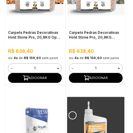
Carpets Pedras Decorativas
Carpets Pedras Decorativas
Hold Stone Pro, 20,8KG Opala
Hold Stone Pro, 20,8KG
Rosa - Revestimento
Quartzo - Revestimento
Bicomponente de Pedras
Bicomponente de Pedras
R$ 638,40
R$ 638,40
Naturais para Pisos
Naturais para Pisos
ou
4x
de
R$ 159,60
sem juros
ou
4x
de
R$ 159,60
sem juros
-
+
-
+
ADICIONAR
ADICIONAR