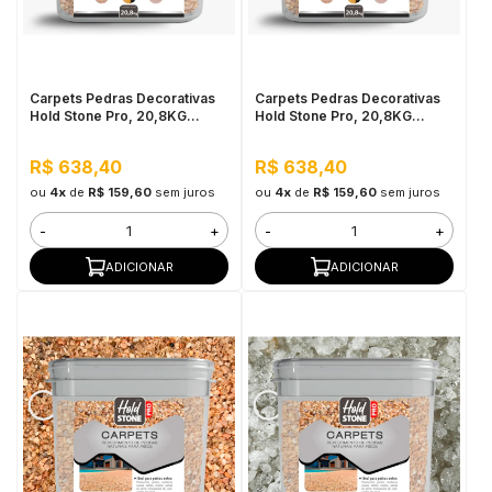
in Stone
toda a categoria
Carpets Pedras Decorativas
Carpets Pedras Decorativas
Hold Stone Pro, 20,8KG
Hold Stone Pro, 20,8KG
Âmbar - Revestimento
Jaspe Cinza - Revestimento
Bicomponente de Pedras
Bicomponente de Pedras
R$ 638,40
R$ 638,40
Naturais para Pisos
Naturais para Pisos
ou
4x
de
R$ 159,60
sem juros
ou
4x
de
R$ 159,60
sem juros
-
+
-
+
ADICIONAR
ADICIONAR