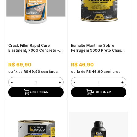
Crack Filler Rapid Cure
Esmalte Marítimo Sobre
Elastment, 700G Concreto -
Ferrugem 900G Preto Chassis
Preenchedor de Trincas de
SB - Pulo do Gato
Concreto em Pó
R$ 69,90
R$ 46,90
ou
1x
de
R$ 69,90
sem juros
ou
1x
de
R$ 46,90
sem juros
-
+
-
+
ADICIONAR
ADICIONAR