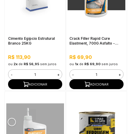
Cimento Egípcio Estrutural
Crack Filler Rapid Cure
Branco 25KG
Elastment, 700G Asfalto -
Preenchedor de Trincas de
Concreto em Pó
R$ 113,90
R$ 69,90
ou
2x
de
R$ 56,95
sem juros
ou
1x
de
R$ 69,90
sem juros
-
+
-
+
ADICIONAR
ADICIONAR