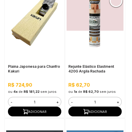
Plaina Japonesa para Chanfro
Rejunte Elástico Elastment
Kakuri
420G Argila Rachada
R$ 724,90
R$ 62,70
ou
4x
de
R$ 181,22
sem juros
ou
1x
de
R$ 62,70
sem juros
-
+
-
+
ADICIONAR
ADICIONAR