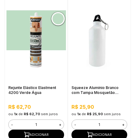
Rejunte Elástico Elastment
Squeeze Alumínio Branco
420G Verde Água
com Tampa Mosquetão
600ML Mecolour
R$ 62,70
R$ 25,90
ou
1x
de
R$ 62,70
sem juros
ou
1x
de
R$ 25,90
sem juros
-
+
-
+
ADICIONAR
ADICIONAR