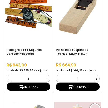
Pantógrafo Pro Segunda
Plaina Block Japonesa
Geração Milescraft
Toshizo 42MM Kakuri
R$ 943,00
R$ 664,90
ou
4x
de
R$ 235,75
sem juros
ou
4x
de
R$ 166,22
sem juros
-
+
-
+
ADICIONAR
ADICIONAR