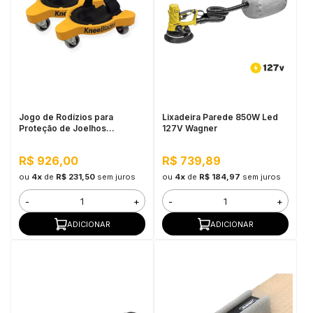
Jogo de Rodízios para
Lixadeira Parede 850W Led
Proteção de Joelhos
127V Wagner
Milescraft
R$ 926,00
R$ 739,89
ou
4x
de
R$ 231,50
sem juros
ou
4x
de
R$ 184,97
sem juros
-
+
-
+
ADICIONAR
ADICIONAR