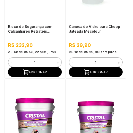
in Stone
toda a categoria
Bloco de Segurança com
Caneca de Vidro para Chopp
Calcanhares Retrateis
Jateada Mecolour
Grabber Plus Milescraft
R$ 232,90
R$ 29,90
ou
4x
de
R$ 58,22
sem juros
ou
1x
de
R$ 29,90
sem juros
-
+
-
+
ADICIONAR
ADICIONAR