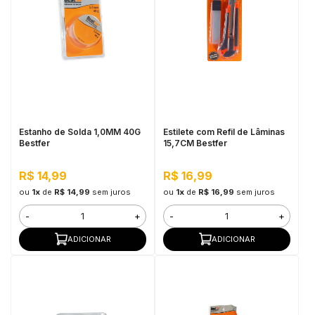
Estanho de Solda 1,0MM 40G
Estilete com Refil de Lâminas
Bestfer
15,7CM Bestfer
R$ 14,99
R$ 16,99
ou
1x
de
R$ 14,99
sem juros
ou
1x
de
R$ 16,99
sem juros
-
+
-
+
ADICIONAR
ADICIONAR