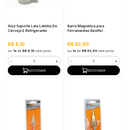
in Stone
toda a categoria
Alça Suporte Lata Latinha De
Barra Magnética para
Cerveja E Refrigerante
Ferramentas Bestfer
R$ 8,10
R$ 92,90
ou
1x
de
R$ 8,10
sem juros
ou
1x
de
R$ 92,90
sem juros
-
+
-
+
ADICIONAR
ADICIONAR