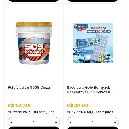
Rufo Líquido 900G Cinza
Saco para Gelo Bompack
Descartável - 10 Caixas (8
sacos de 192 cubos cada)
R$ 152,06
R$ 40,00
ou
2x
de
R$ 76,03
sem juros
ou
1x
de
R$ 40,00
sem juros
-
+
-
+