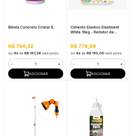
in Stone
toda a categoria
Blinda Concreto Cristal 1L
Cimento Elástico Elastment
White 15kg - Redutor de
Temperatura
R$ 766,32
R$ 779,99
ou
4x
de
R$ 191,58
sem juros
ou
4x
de
R$ 195,00
sem juros
-
+
-
+
ADICIONAR
ADICIONAR