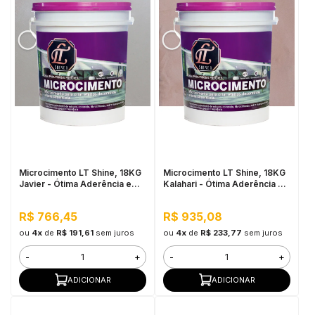
Microcimento LT Shine, 18KG
Microcimento LT Shine, 18KG
Javier - Ótima Aderência e
Kalahari - Ótima Aderência e
Flexibilidade
Flexibilidade
R$ 766,45
R$ 935,08
ou
4x
de
R$ 191,61
sem juros
ou
4x
de
R$ 233,77
sem juros
-
+
-
+
ADICIONAR
ADICIONAR