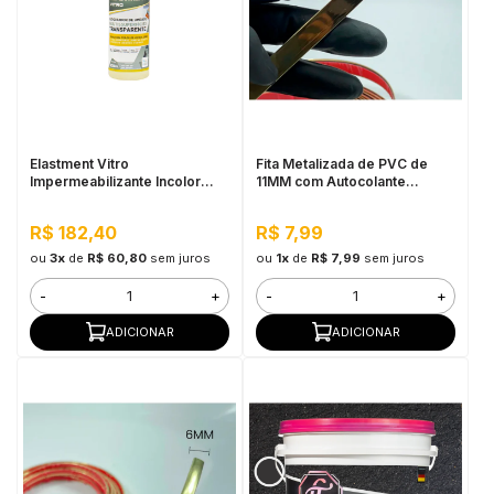
Elastment Vitro
Fita Metalizada de PVC de
Impermeabilizante Incolor
11MM com Autocolante
500ml
Dourado - Por Metro
R$ 182,40
R$ 7,99
ou
3x
de
R$ 60,80
sem juros
ou
1x
de
R$ 7,99
sem juros
-
+
-
+
ADICIONAR
ADICIONAR