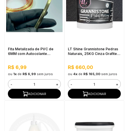
Fita Metalizada de PVC de
LT Shine Grannistone Pedras
6MM com Autocolante
Naturais, 25KG Cinza Grafite -
Dourado - Por Metro
Interno e Externo, Pronto para
Uso
R$ 6,99
R$ 660,00
ou
1x
de
R$ 6,99
sem juros
ou
4x
de
R$ 165,00
sem juros
-
+
-
+
ADICIONAR
ADICIONAR