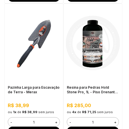
Pazinha Larga para Escavação
Resina para Pedras Hold
de Terra - Merax
Stone Pro, 1L - Piso Drenante
para Jardins, Calçadas e
Estacionamentos
R$ 38,99
R$ 285,00
ou
1x
de
R$ 38,99
sem juros
ou
4x
de
R$ 71,25
sem juros
-
+
-
+