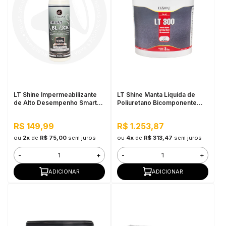
LT Shine Impermeabilizante
LT Shine Manta Líquida de
de Alto Desempenho Smart
Poliuretano Bicomponente
Block 500ML
LT300 3,5KG Fosco Incolor
R$ 149,99
R$ 1.253,87
ou
2x
de
R$ 75,00
sem juros
ou
4x
de
R$ 313,47
sem juros
-
+
-
+
ADICIONAR
ADICIONAR