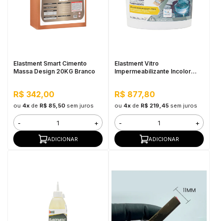
Elastment Smart Cimento
Elastment Vitro
Massa Design 20KG Branco
Impermeabilizante Incolor
3,6KG
R$ 342,00
R$ 877,80
ou
4x
de
R$ 85,50
sem juros
ou
4x
de
R$ 219,45
sem juros
-
+
-
+
ADICIONAR
ADICIONAR