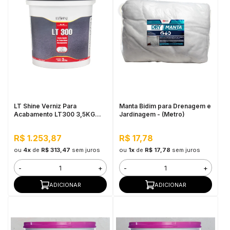
LT Shine Verniz Para
Manta Bidim para Drenagem e
Acabamento LT300 3,5KG
Jardinagem - (Metro)
Fosco Branco
R$ 1.253,87
R$ 17,78
ou
4x
de
R$ 313,47
sem juros
ou
1x
de
R$ 17,78
sem juros
-
+
-
+
ADICIONAR
ADICIONAR