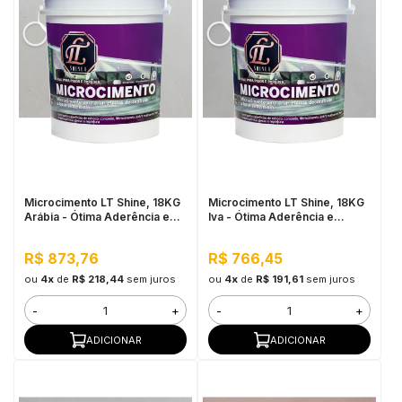
Microcimento LT Shine, 18KG
Microcimento LT Shine, 18KG
Arábia - Ótima Aderência e
Iva - Ótima Aderência e
Flexibilidade
Flexibilidade
R$ 873,76
R$ 766,45
ou
4x
de
R$ 218,44
sem juros
ou
4x
de
R$ 191,61
sem juros
-
+
-
+
ADICIONAR
ADICIONAR