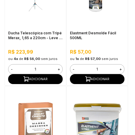
Ducha Telescópica com Tripé
Elastment Desmolde Fácil
Merax, 1,65 a 220cm - Leve e
500ML
Resistente
R$ 223,99
R$ 57,00
ou
4x
de
R$ 56,00
sem juros
ou
1x
de
R$ 57,00
sem juros
-
+
-
+
ADICIONAR
ADICIONAR