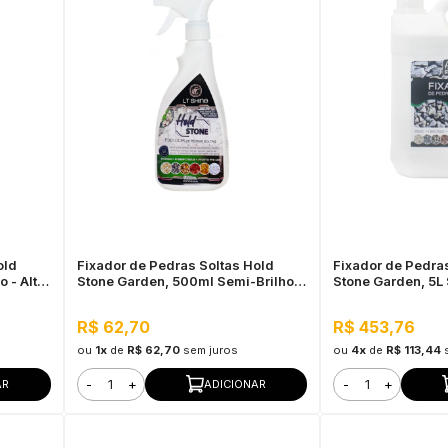
old
Fixador de Pedras Soltas Hold
Fixador de Pedra
 - Alta
Stone Garden, 500ml Semi-Brilho -
Stone Garden, 5L 
Alta Fixação e Durabilidade
Fixação e Durabi
R$ 62,70
R$ 453,76
ou
1x
de
R$ 62,70
sem juros
ou
4x
de
R$ 113,44
-
+
-
+
AR
ADICIONAR