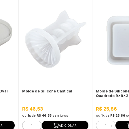
Oval
Molde de Silicone Castiçal
Molde de Silicone
Quadrado 9x9x
R$ 46,53
R$ 25,86
ou
1x
de
R$ 46,53
sem juros
ou
1x
de
R$ 25,86
s
-
+
-
+
AR
ADICIONAR