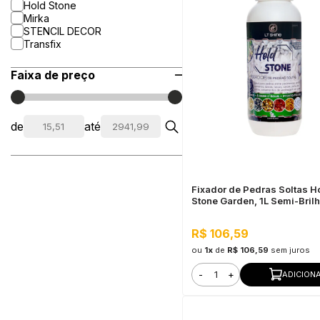
Hold Stone
Mirka
STENCIL DECOR
Transfix
Faixa de preço
de
até
Fixador de Pedras Soltas H
Stone Garden, 1L Semi-Brilho
Fixação e Durabilidade
R$ 106,59
ou
1x
de
R$ 106,59
sem juros
-
+
ADICION