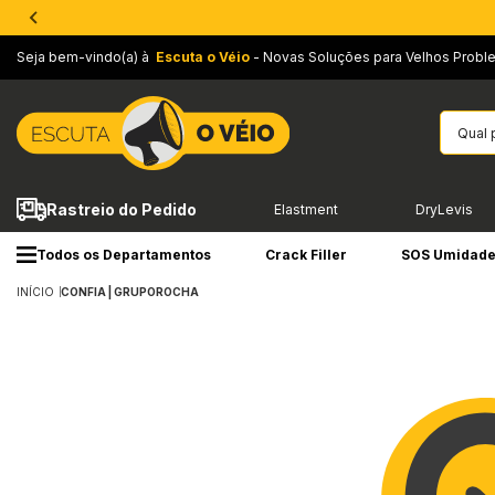
Seja bem-vindo(a) à
Escuta o Véio
- Novas Soluções para Velhos Probl
Rastreio do Pedido
Elastment
DryLevis
Todos os Departamentos
Crack Filler
SOS Umidad
INÍCIO
CONFIA | GRUPOROCHA