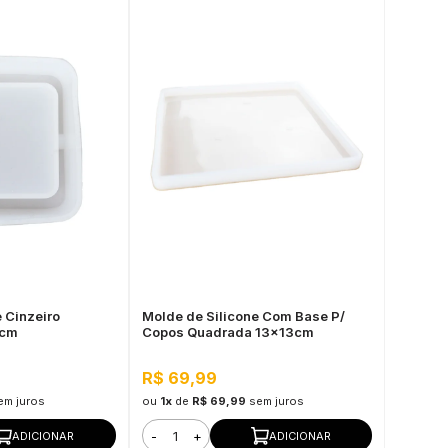
 Cinzeiro
Molde de Silicone Com Base P/
3cm
Copos Quadrada 13x13cm
R$ 69,99
em juros
ou
1x
de
R$ 69,99
sem juros
-
+
ADICIONAR
ADICIONAR