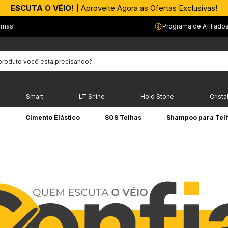
APROVEITE AGORA |
PIX parcelado em até 4x sem Juros!*
emas!
Programa de Afiliado
Smart
LT Shine
Hold Stone
Crista
e
Cimento Elástico
SOS Telhas
Shampoo para Tel