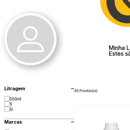
Minha L
Estes s
Litragem
30 Produto(s)
500ml
1l
5l
Marcas