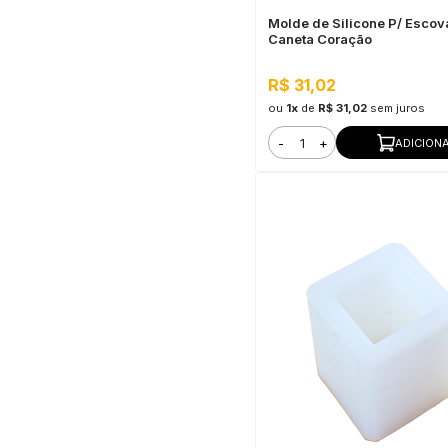
Molde de Silicone P/ Escov
Caneta Coração
R$ 31,02
ou
1x
de
R$ 31,02
sem juros
-
+
ADICION