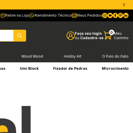
s
Retire na Loja
Atendimento Técnico
Meus Pedidos
0
Faça seu login
Meu
ou
Cadastre-se
Carrinho
l
Wood Wood
Hobby Art
O Pulo do Gato
has
Umi Block
Fixador de Pedras
Microcimento