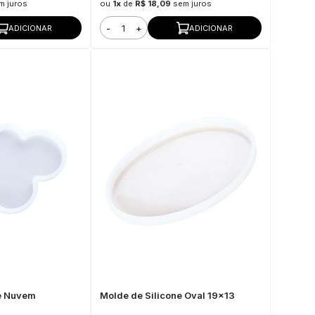
m juros
ou
1x
de
R$ 18,09
sem juros
-
+
ADICIONAR
ADICIONAR
ne Nuvem
Molde de Silicone Oval 19x13