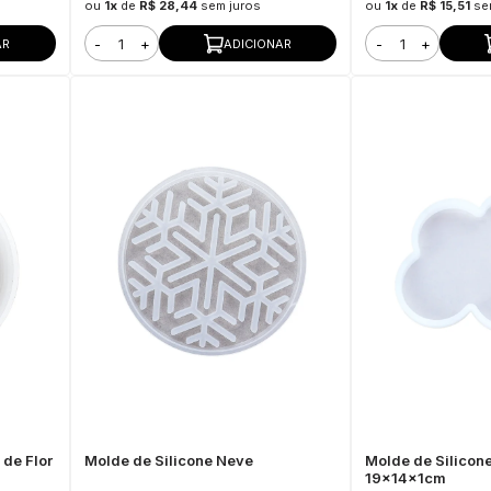
ou
1x
de
R$ 28,44
sem juros
ou
1x
de
R$ 15,51
se
-
+
-
+
AR
ADICIONAR
 de Flor
Molde de Silicone Neve
Molde de Silico
19x14x1cm