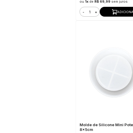
ou
1x
de
R$ 69,99
sem juros
-
+
ADICION
Molde de Silicone Mini Pote
8x5cm