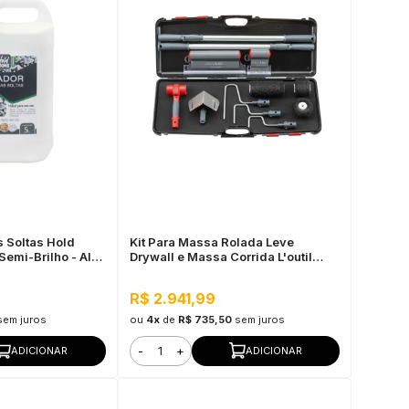
s Soltas Hold
Kit Para Massa Rolada Leve
Semi-Brilho - Alta
Drywall e Massa Corrida L'outil
lidade
Parfait
R$ 2.941,99
sem juros
ou
4x
de
R$ 735,50
sem juros
-
+
ADICIONAR
ADICIONAR