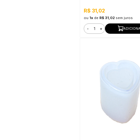
R$ 31,02
ou
1x
de
R$ 31,02
sem juros
-
+
ADICION