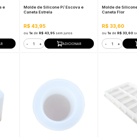
a e
Molde de Silicone P/ Escova e
Molde de Silicone
Caneta Estrela
Caneta Flor
R$ 43,95
R$ 33,60
ou
1x
de
R$ 43,95
sem juros
ou
1x
de
R$ 33,60
s
-
+
-
+
AR
ADICIONAR