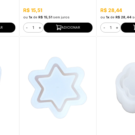
R$ 15,51
R$ 28,44
ou
1x
de
R$ 15,51
sem juros
ou
1x
de
R$ 28,44
s
-
+
-
+
AR
ADICIONAR