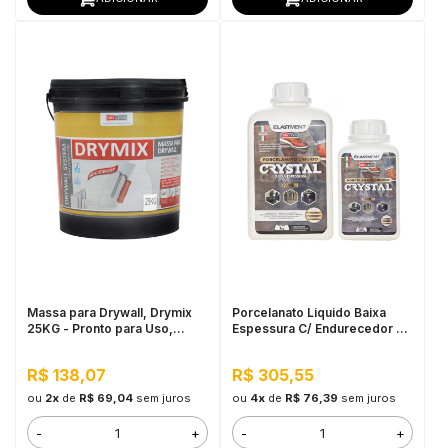
Massa para Drywall, Drymix
Porcelanato Liquido Baixa
25KG - Pronto para Uso,
Espessura C/ Endurecedor Kit
Secagem Rápida
1,5KG
R$ 138,07
R$ 305,55
ou
2x
de
R$ 69,04
sem juros
ou
4x
de
R$ 76,39
sem juros
-
+
-
+