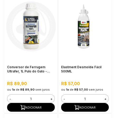
Conversor de Ferrugem
Elastment Desmolde Fácil
Ultrafer, 1L Pulo do Gato -
500ML
Previne a Corrosão e
Secagem Rápida
R$ 89,90
R$ 57,00
ou
1x
de
R$ 89,90
sem juros
ou
1x
de
R$ 57,00
sem juros
-
+
-
+
ADICIONAR
ADICIONAR