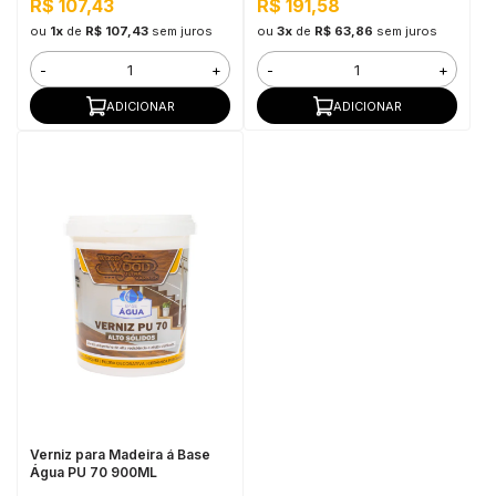
R$ 107,43
R$ 191,58
ou
1x
de
R$ 107,43
sem juros
ou
3x
de
R$ 63,86
sem juros
-
+
-
+
ADICIONAR
ADICIONAR
Verniz para Madeira á Base
Água PU 70 900ML