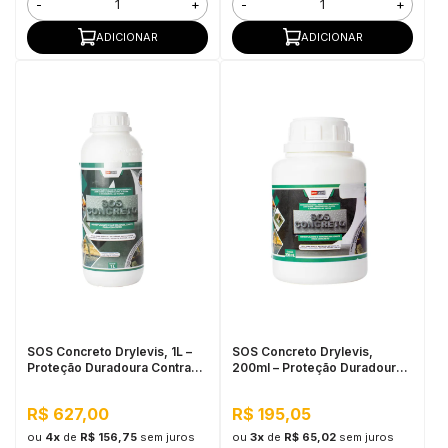
-
+
-
+
ADICIONAR
ADICIONAR
SOS Concreto Drylevis, 1L –
SOS Concreto Drylevis,
Proteção Duradoura Contra
200ml – Proteção Duradoura
Umidade e Corrosão
Contra Umidade e Corrosão
R$ 627,00
R$ 195,05
ou
4x
de
R$ 156,75
sem juros
ou
3x
de
R$ 65,02
sem juros