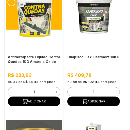
in Stone
toda a categoria
Antiderrapante Líquido Contra
Chapisco Flex Elastment 18KG
Quedas 1KG Amarelo Óxido
R$ 233,93
R$ 409,78
ou
4x
de
R$ 58,48
sem juros
ou
4x
de
R$ 102,44
sem juros
-
+
-
+
ADICIONAR
ADICIONAR