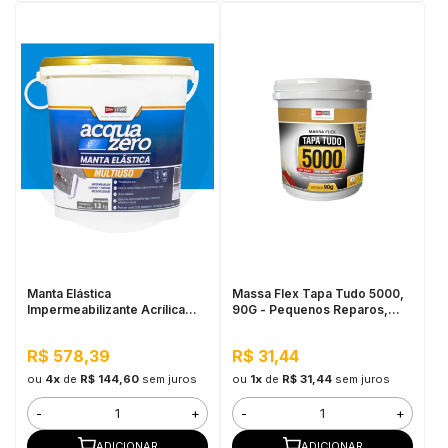
Manta Elástica
Massa Flex Tapa Tudo 5000,
Impermeabilizante Acrílica
90G - Pequenos Reparos,
Acqua Zero 12KG Azul
Fácil Aplicação
R$ 578,39
R$ 31,44
ou
4x
de
R$ 144,60
sem juros
ou
1x
de
R$ 31,44
sem juros
-
+
-
+
ADICIONAR
ADICIONAR