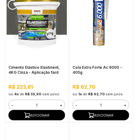
Cimento Elástico Elastment,
Cola Extra Forte Ac 6000 -
4KG Cinza - Aplicação fácil
400g
R$ 223,61
R$ 62,70
ou
4x
de
R$ 55,90
sem juros
ou
1x
de
R$ 62,70
sem juros
-
+
-
+
ADICIONAR
ADICIONAR