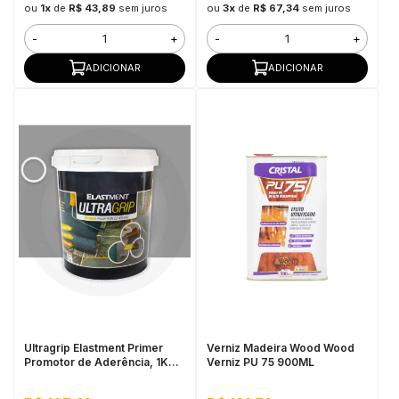
ou
1x
de
R$ 43,89
sem juros
ou
3x
de
R$ 67,34
sem juros
-
+
-
+
ADICIONAR
ADICIONAR
Ultragrip Elastment Primer
Verniz Madeira Wood Wood
Promotor de Aderência, 1KG
Verniz PU 75 900ML
Cinza - Fácil Aplicação