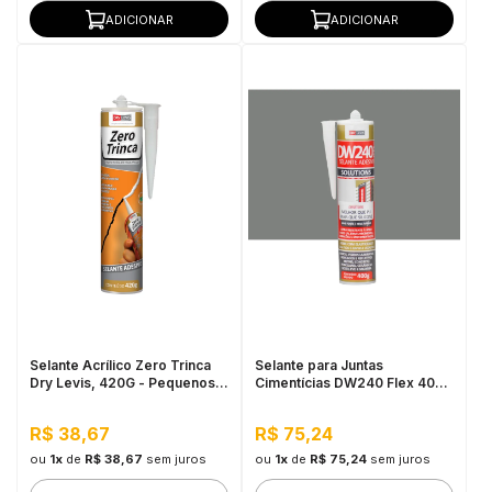
ADICIONAR
ADICIONAR
Selante Acrílico Zero Trinca
Selante para Juntas
Dry Levis, 420G - Pequenos
Cimentícias DW240 Flex 400G
Reparos e Trincas
- Cinza
R$ 38,67
R$ 75,24
ou
1x
de
R$ 38,67
sem juros
ou
1x
de
R$ 75,24
sem juros