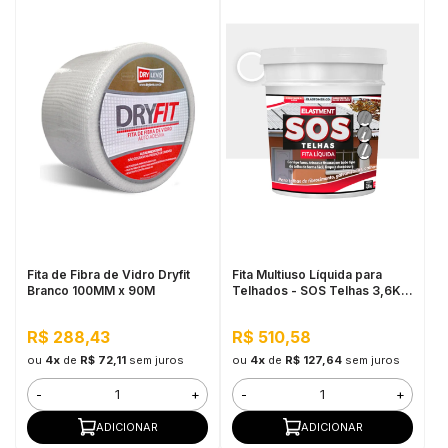
Fita de Fibra de Vidro Dryfit
Fita Multiuso Líquida para
Branco 100MM x 90M
Telhados - SOS Telhas 3,6KG
Branco
R$ 288,43
R$ 510,58
ou
4x
de
R$ 72,11
sem juros
ou
4x
de
R$ 127,64
sem juros
-
+
-
+
ADICIONAR
ADICIONAR