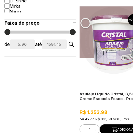
LT Shine
Mirka
Narex
Faixa de preço
de
até
Azulejo Liquido Cristal, 3,
Creme Escocês Fosco - Pro
Impermeabilização
R$ 1.253,98
ou
4x
de
R$ 313,50
sem juros
-
+
ADICION