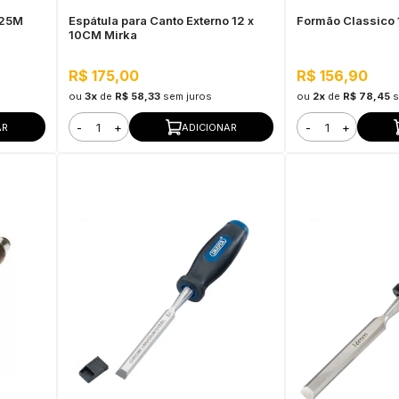
225M
Espátula para Canto Externo 12 x
Formão Classico
10CM Mirka
R$ 175,00
R$ 156,90
ou
3x
de
R$ 58,33
sem juros
ou
2x
de
R$ 78,45
s
-
+
-
+
AR
ADICIONAR