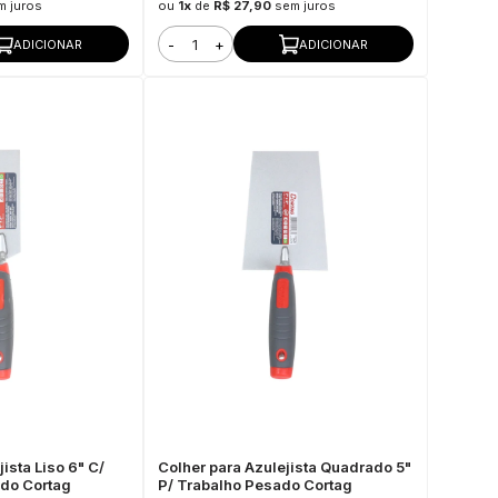
m juros
ou
1x
de
R$ 27,90
sem juros
-
+
ADICIONAR
ADICIONAR
ista Liso 6" C/
Colher para Azulejista Quadrado 5"
do Cortag
P/ Trabalho Pesado Cortag