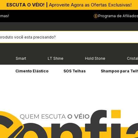
APROVEITE AGORA |
PIX parcelado em até 4x sem Juros!*
emas!
Programa de Afiliado
Smart
LT Shine
Hold Stone
Crista
e
Cimento Elástico
SOS Telhas
Shampoo para Tel