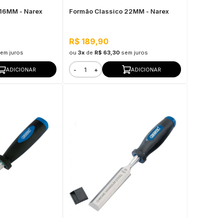
 16MM - Narex
Formão Classico 22MM - Narex
R$ 189,90
em juros
ou
3x
de
R$ 63,30
sem juros
-
+
ADICIONAR
ADICIONAR