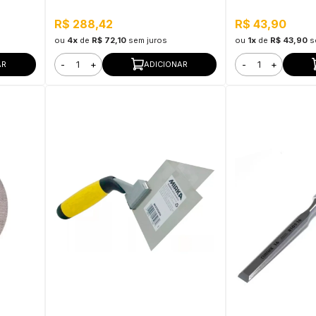
R$ 288,42
R$ 43,90
ou
4x
de
R$ 72,10
sem juros
ou
1x
de
R$ 43,90
s
-
+
-
+
AR
ADICIONAR