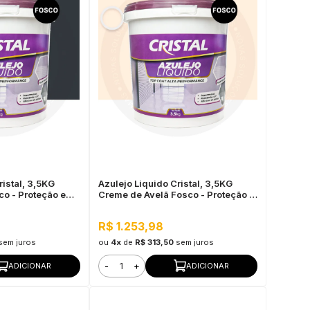
ristal, 3,5KG
Azulejo Liquido Cristal, 3,5KG
co - Proteção e
Creme de Avelã Fosco - Proteção e
ão
Impermeabilização
R$ 1.253,98
sem juros
ou
4x
de
R$ 313,50
sem juros
-
+
ADICIONAR
ADICIONAR