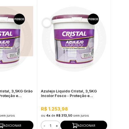
ristal, 3,5KG Grão
Azulejo Liquido Cristal, 3,5KG
Proteção e
Incolor Fosco - Proteção e
ão
Impermeabilização
R$ 1.253,98
sem juros
ou
4x
de
R$ 313,50
sem juros
-
+
ADICIONAR
ADICIONAR