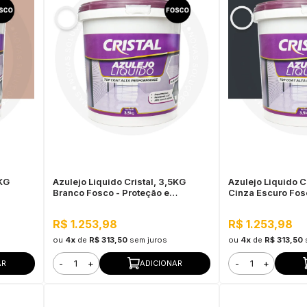
5KG
Azulejo Liquido Cristal, 3,5KG
Azulejo Liquido C
Branco Fosco - Proteção e
Cinza Escuro Fos
Impermeabilização
Impermeabilizaç
R$ 1.253,98
R$ 1.253,98
ou
4x
de
R$ 313,50
sem juros
ou
4x
de
R$ 313,50
-
+
-
+
AR
ADICIONAR