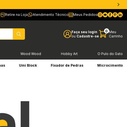
s
Retire na Loja
Atendimento Técnico
Meus Pedidos
0
Faça seu login
Meu
ou
Cadastre-se
Carrinho
l
Wood Wood
Hobby Art
O Pulo do Gato
has
Umi Block
Fixador de Pedras
Microcimento