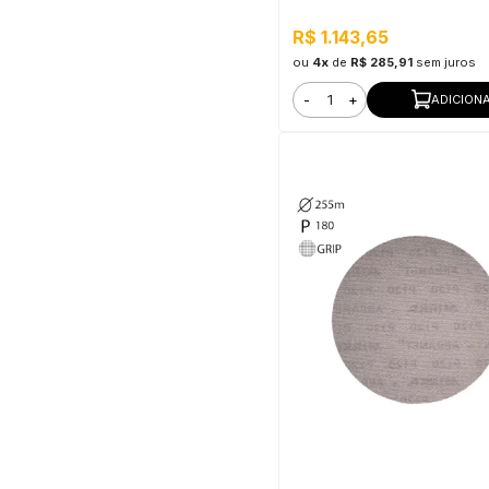
R$ 1.143,65
ou
4x
de
R$ 285,91
sem juros
-
+
ADICION