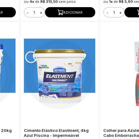
ou
4x
de
R$ 313,50
sem juros
ou
1x
de
R$ 5,90
se
-
+
-
+
AR
ADICIONAR
, 20kg
Cimento Elástico Elastment, 4kg
Colher para Azulej
Azul Piscina - Impermeável
Cabo Emborracha