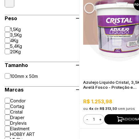
Peso
1,5Kg
3,5Kg
4Kg
5,4Kg
20Kg
Tamanho
100mm x 50m
Azulejo Liquido Cristal, 3,
Avelã Fosco - Proteção e
Marcas
Impermeabilização
Condor
R$ 1.253,98
Cortag
ou
4x
de
R$ 313,50
sem juros
Cristal
Draper
-
+
ADICION
Drylevis
Elastment
HOBBY ART