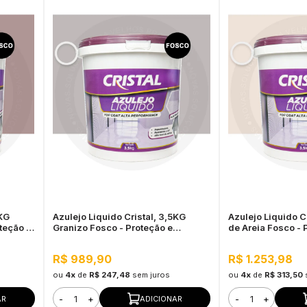
5KG
Azulejo Liquido Cristal, 3,5KG
Azulejo Liquido C
teção e
Granizo Fosco - Proteção e
de Areia Fosco - 
Impermeabilização
Impermeabilizaç
R$ 989,90
R$ 1.253,98
ou
4x
de
R$ 247,48
sem juros
ou
4x
de
R$ 313,50
-
+
-
+
AR
ADICIONAR