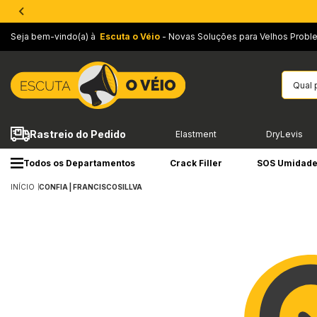
Seja bem-vindo(a) à
Escuta o Véio
- Novas Soluções para Velhos Probl
Rastreio do Pedido
Elastment
DryLevis
Todos os Departamentos
Crack Filler
SOS Umidad
INÍCIO
CONFIA | FRANCISCOSILLVA