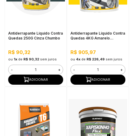
Antiderrapante Líquido Contra
Antiderrapante Líquido Contra
Quedas 250G Cinza Chumbo
Quedas 4KG Amarelo
Demarcação
R$ 90,32
R$ 905,97
ou
1x
de
R$ 90,32
sem juros
ou
4x
de
R$ 226,49
sem juros
-
+
-
+
ADICIONAR
ADICIONAR