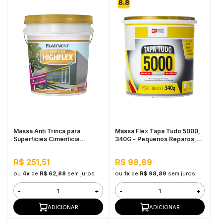
Massa Anti Trinca para
Massa Flex Tapa Tudo 5000,
Superfícies Cimentícia
340G - Pequenos Reparos,
Highflex 4kg
Fácil Aplicação
R$ 251,51
R$ 98,89
ou
4x
de
R$ 62,88
sem juros
ou
1x
de
R$ 98,89
sem juros
-
+
-
+
ADICIONAR
ADICIONAR