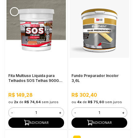
Fita Multiuso Líquida para
Fundo Preparador Incolor
Telhados SOS Telhas 900G
3,6L
Cinza
R$ 149,28
R$ 302,40
ou
2x
de
R$ 74,64
sem juros
ou
4x
de
R$ 75,60
sem juros
-
+
-
+
ADICIONAR
ADICIONAR