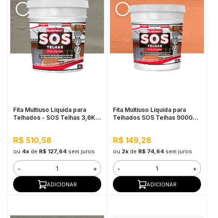
Fita Multiuso Líquida para
Fita Multiuso Líquida para
Telhados - SOS Telhas 3,6KG
Telhados SOS Telhas 900G
Cinza
Cerâmica Telha
R$ 510,58
R$ 149,28
ou
4x
de
R$ 127,64
sem juros
ou
2x
de
R$ 74,64
sem juros
-
+
-
+
ADICIONAR
ADICIONAR