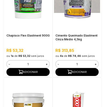
Chapisco Flex Elastment 900G
Cimento Queimado Elastment
Cinza Médio 4,5kg
R$ 53,32
R$ 313,85
ou
1x
de
R$ 53,32
sem juros
ou
4x
de
R$ 78,46
sem juros
-
+
-
+
ADICIONAR
ADICIONAR