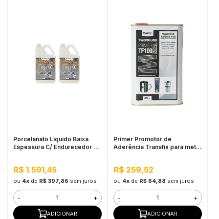
Porcelanato Liquido Baixa
Primer Promotor de
Espessura C/ Endurecedor Kit
Aderência Transfix para metal
5.4KG
TF100 900ML
R$ 1.591,45
R$ 259,52
ou
4x
de
R$ 397,86
sem juros
ou
4x
de
R$ 64,88
sem juros
-
+
-
+
ADICIONAR
ADICIONAR