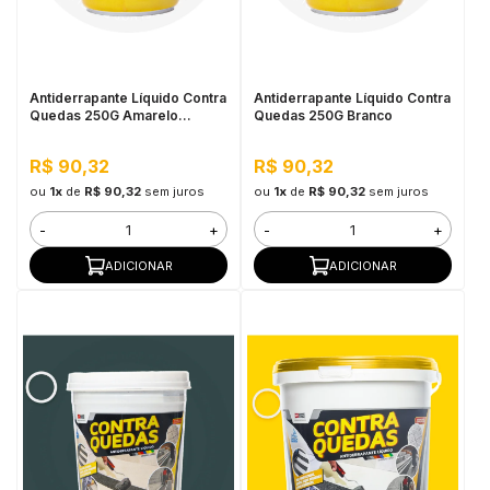
in Stone
toda a categoria
Antiderrapante Líquido Contra
Antiderrapante Líquido Contra
Quedas 250G Amarelo
Quedas 250G Branco
Demarcação
R$ 90,32
R$ 90,32
ou
1x
de
R$ 90,32
sem juros
ou
1x
de
R$ 90,32
sem juros
-
+
-
+
ADICIONAR
ADICIONAR