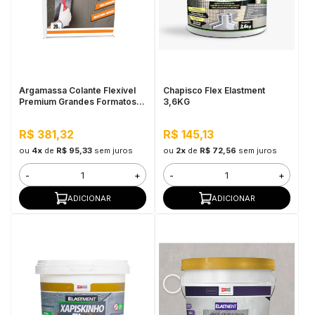
Argamassa Colante Flexível
Chapisco Flex Elastment
Premium Grandes Formatos
3,6KG
Interno e Externo - T6 20KG
Branco
R$ 381,32
R$ 145,13
ou
4x
de
R$ 95,33
sem juros
ou
2x
de
R$ 72,56
sem juros
-
+
-
+
ADICIONAR
ADICIONAR