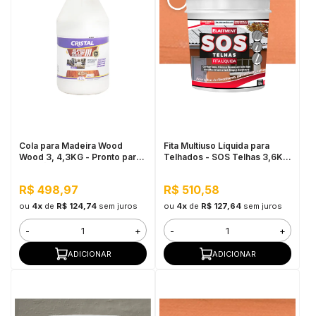
Cola para Madeira Wood
Fita Multiuso Líquida para
Wood 3, 4,3KG - Pronto para
Telhados - SOS Telhas 3,6KG
Uso, Ótimo Rendimento
Cerâmica Telha
R$ 498,97
R$ 510,58
ou
4x
de
R$ 124,74
sem juros
ou
4x
de
R$ 127,64
sem juros
-
+
-
+
ADICIONAR
ADICIONAR