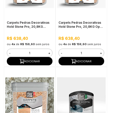
in Stone
toda a categoria
Carpets Pedras Decorativas
Carpets Pedras Decorativas
Hold Stone Pro, 20,8KG
Hold Stone Pro, 20,8KG Opala
Âmbar - Revestimento
Rosa - Revestimento
Bicomponente de Pedras
Bicomponente de Pedras
R$ 638,40
R$ 638,40
Naturais para Pisos
Naturais para Pisos
ou
4x
de
R$ 159,60
sem juros
ou
4x
de
R$ 159,60
sem juros
-
+
-
+
ADICIONAR
ADICIONAR