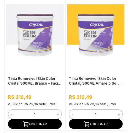
Tinta Removível Skin Color
Tinta Removível Skin Color
Cristal 900ML, Branco - Fácil
Cristal, 900ML Amarelo Sol -
de Aplicar, Pronto para Uso
Fácil de Aplicar, Pronto para
Uso
R$ 216,49
R$ 216,49
ou
3x
de
R$ 72,16
sem juros
ou
3x
de
R$ 72,16
sem juros
-
+
-
+
ADICIONAR
ADICIONAR