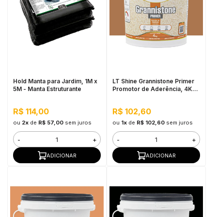
Hold Manta para Jardim, 1M x
LT Shine Grannistone Primer
5M - Manta Estruturante
Promotor de Aderência, 4KG
Âmbar - Pronto para Uso,
Fácil Aplicação
R$ 114,00
R$ 102,60
ou
2x
de
R$ 57,00
sem juros
ou
1x
de
R$ 102,60
sem juros
-
+
-
+
ADICIONAR
ADICIONAR