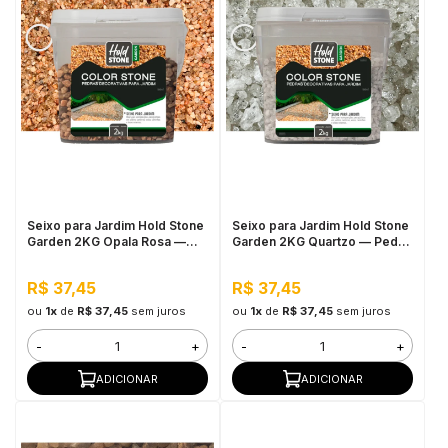
Seixo para Jardim Hold Stone
Seixo para Jardim Hold Stone
Garden 2KG Opala Rosa —
Garden 2KG Quartzo — Pedra
Pedra Natural Decorativa para
Natural Decorativa para
Vasos, Canteiros e
Vasos, Canteiros e Áreas
R$ 37,45
R$ 37,45
Decoração de Jardim
Externas
ou
1x
de
R$ 37,45
sem juros
ou
1x
de
R$ 37,45
sem juros
-
+
-
+
ADICIONAR
ADICIONAR