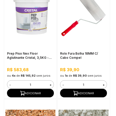
Prep Piso Nex Floor
Rolo Fura Bolha 18MM C/
Aglutinante Cristal, 3,5KG -
Cabo Compel
Fácil aplicação, Alto
rendimento
R$ 583,68
R$ 39,90
ou
4x
de
R$ 145,92
sem juros
ou
1x
de
R$ 39,90
sem juros
-
+
-
+
ADICIONAR
ADICIONAR