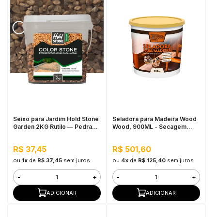
Seixo para Jardim Hold Stone
Seladora para Madeira Wood
Garden 2KG Rutilo — Pedra
Wood, 900ML - Secagem
Natural Multicolorida para
Rápida, Pronto para Uso
Vasos, Canteiros e
R$ 37,45
R$ 501,60
Paisagismo Decorativo
ou
1x
de
R$ 37,45
sem juros
ou
4x
de
R$ 125,40
sem juros
-
+
-
+
ADICIONAR
ADICIONAR