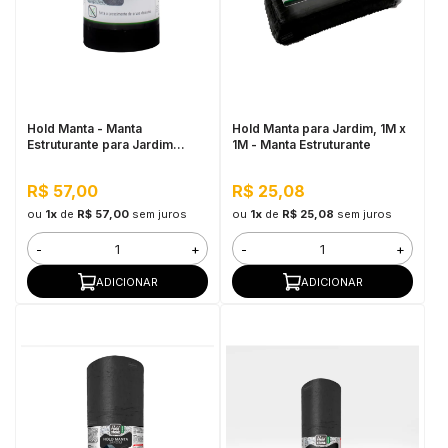
Hold Manta - Manta
Hold Manta para Jardim, 1M x
Estruturante para Jardim
1M - Manta Estruturante
20CM x 5M
R$ 57,00
R$ 25,08
ou
1x
de
R$ 57,00
sem juros
ou
1x
de
R$ 25,08
sem juros
-
+
-
+
ADICIONAR
ADICIONAR