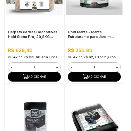
Carpets Pedras Decorativas
Hold Manta - Manta
Hold Stone Pro, 20,8KG
Estruturante para Jardim
Quartzo - Revestimento
20CM x 25M
Bicomponente de Pedras
R$ 638,40
R$ 250,80
Naturais para Pisos
ou
4x
de
R$ 159,60
sem juros
ou
4x
de
R$ 62,70
sem juros
-
+
-
+
ADICIONAR
ADICIONAR