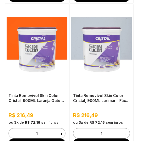
Tinta Removível Skin Color
Tinta Removível Skin Color
Cristal, 900ML Laranja Outono
Cristal, 900ML Larimar - Fácil
- Fácil de Aplicar, Pronto para
de Aplicar, Pronto para Uso
Uso
R$ 216,49
R$ 216,49
ou
3x
de
R$ 72,16
sem juros
ou
3x
de
R$ 72,16
sem juros
-
+
-
+