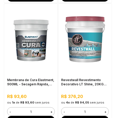
Membrana de Cura Elastment,
Revestwall Revestimento
900ML - Secagem Rápida,
Decorativo LT Shine, 20KG
Pronto para Uso
Branco - Baixa Absorção de
Água, Secagem Rápida
R$ 93,60
R$ 376,20
ou
1x
de
R$ 93,60
sem juros
ou
4x
de
R$ 94,05
sem juros
-
+
-
+