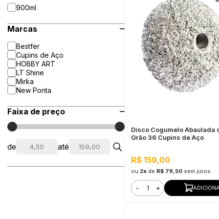
900ml
Marcas
Bestfer
Cupins de Aço
HOBBY ART
LT Shine
Mirka
New Ponta
Faixa de preço
Disco Cogumelo Abaulada 
Grão 36 Cupins de Aço
de
até
R$ 159,00
ou
2x
de
R$ 79,50
sem juros
-
+
ADICION