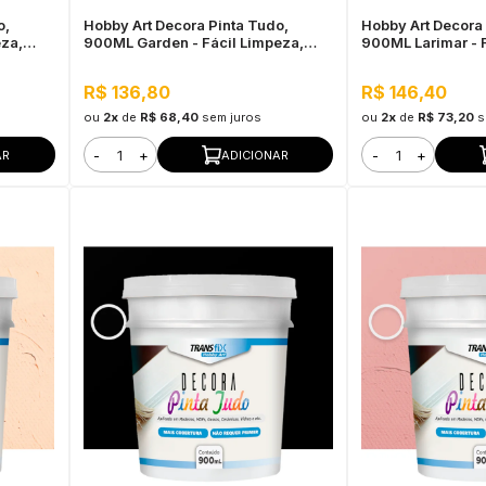
o,
Hobby Art Decora Pinta Tudo,
Hobby Art Decora 
eza,
900ML Garden - Fácil Limpeza,
900ML Larimar - 
Secagem Rápida
Secagem Rápida
R$ 136,80
R$ 146,40
ou
2x
de
R$ 68,40
sem juros
ou
2x
de
R$ 73,20
s
-
+
-
+
AR
ADICIONAR