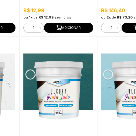
Metro
Limpeza, Secage
R$ 12,99
R$ 146,40
ou
1x
de
R$ 12,99
sem juros
ou
2x
de
R$ 73,20
s
-
+
-
+
AR
ADICIONAR