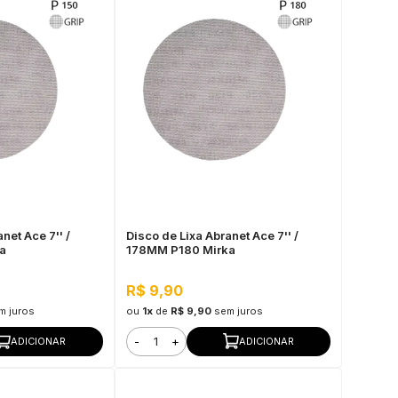
net Ace 7'' /
Disco de Lixa Abranet Ace 7'' /
a
178MM P180 Mirka
R$ 9,90
m juros
ou
1x
de
R$ 9,90
sem juros
-
+
ADICIONAR
ADICIONAR