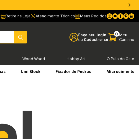
s
Retire na Loja
Atendimento Técnico
Meus Pedidos
0
Faça seu login
Meu
ou
Cadastre-se
Carrinho
l
Wood Wood
Hobby Art
O Pulo do Gato
has
Umi Block
Fixador de Pedras
Microcimento