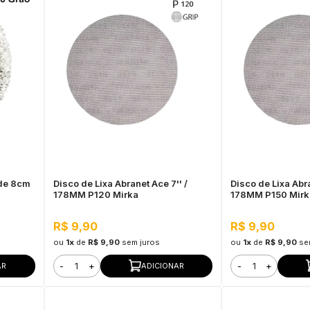
de 8cm
Disco de Lixa Abranet Ace 7'' /
Disco de Lixa Abra
178MM P120 Mirka
178MM P150 Mirk
R$ 9,90
R$ 9,90
ou
1x
de
R$ 9,90
sem juros
ou
1x
de
R$ 9,90
se
-
+
-
+
AR
ADICIONAR