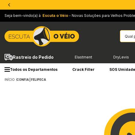
Seja bem-vindo(a) à
Escuta o Véio
- Novas Soluções para Velhos Probl
Rastreio do Pedido
Elastment
DryLevis
Todos os Departamentos
Crack Filler
SOS Umidad
INÍCIO
CONFIA | FELIPECA