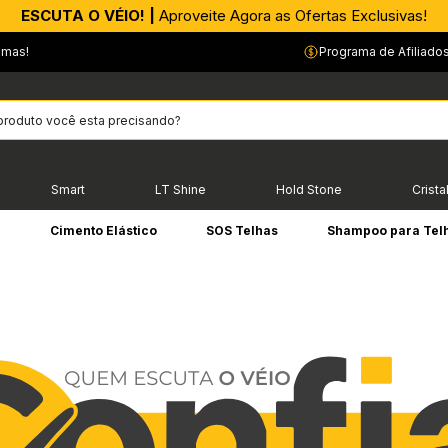
APROVEITE AGORA |
ESCUTA O VÉIO! |
Aproveite Agora as Ofertas Exclusivas!
PIX parcelado em até 4x sem Juros!*
emas!
Programa de Afiliado
Smart
LT Shine
Hold Stone
Crista
e
Cimento Elástico
SOS Telhas
Shampoo para Tel