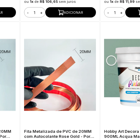
ou
1x
de
R$ 106,65
sem juros
ou
1x
de
R$ 11,99
se
-
+
-
+
AR
ADICIONAR
 20MM
Fita Metalizada de PVC de 20MM
Hobby Art Decora 
Por
com Autocolante Rose Gold - Por
900ML Acqua Mari