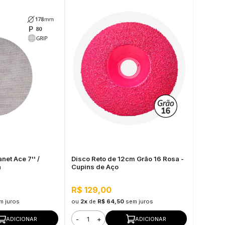
net Ace 7'' /
Disco Reto de 12cm Grão 16 Rosa -
a
Cupins de Aço
R$ 129,00
m juros
ou
2x
de
R$ 64,50
sem juros
-
+
ADICIONAR
ADICIONAR