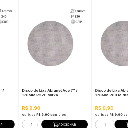
' /
Disco de Lixa Abranet Ace 7'' /
Disco de Lixa Abra
178MM P320 Mirka
178MM P80 Mirk
R$ 9,90
R$ 9,90
ou
1x
de
R$ 9,90
sem juros
ou
1x
de
R$ 9,90
se
-
+
-
+
AR
ADICIONAR