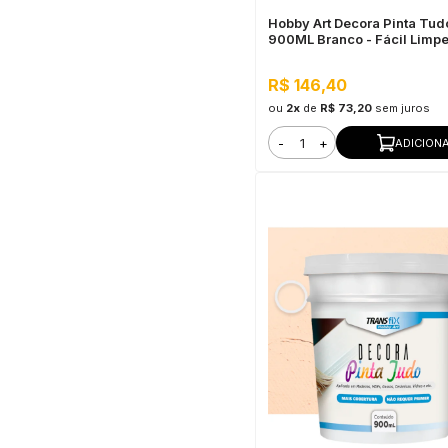
Hobby Art Decora Pinta Tud
900ML Branco - Fácil Limp
Secagem Rápida
R$ 146,40
ou
2x
de
R$ 73,20
sem juros
-
+
ADICION