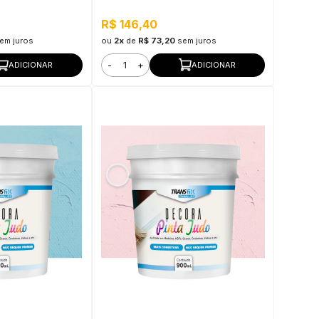
m Rápida
Limpeza, Secagem Rápida
R$ 146,40
em juros
ou
2x
de
R$ 73,20
sem juros
-
+
ADICIONAR
ADICIONAR