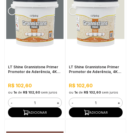
LT Shine Grannistone Primer
LT Shine Grannistone Primer
Promotor de Aderência, 4KG
Promotor de Aderência, 4KG
Cinza Escuro - Pronto para
Off White - Pronto para Uso,
Uso, Fácil Aplicação
Fácil Aplicação
R$ 102,60
R$ 102,60
ou
1x
de
R$ 102,60
sem juros
ou
1x
de
R$ 102,60
sem juros
-
+
-
+
ADICIONAR
ADICIONAR