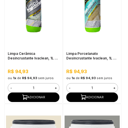
Limpa Cerâmica
Limpa Porcelanato
Desincrustante Ivaclean, 1L -
Desincrustante Ivaclean, 1L -
Limpeza Pesada
Limpeza Pesada, Alta
Perfomance
R$ 94,93
R$ 94,93
ou
1x
de
R$ 94,93
sem juros
ou
1x
de
R$ 94,93
sem juros
-
+
-
+
ADICIONAR
ADICIONAR