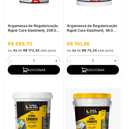
in Stone
toda a categoria
Argamassa de Regularização
Argamassa de Regularização
Rapid Cure Elastment, 20KG
Rapid Cure Elastment, 4KG
Cinza - Seca em até 2 Horas
Cinza - Seca em até 2 Horas
R$ 689,70
R$ 150,48
ou
4x
de
R$ 172,42
sem juros
ou
2x
de
R$ 75,24
sem juros
-
+
-
+
ADICIONAR
ADICIONAR