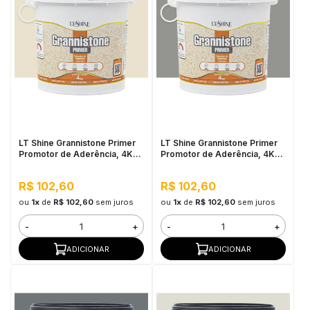
LT Shine Grannistone Primer
LT Shine Grannistone Primer
Promotor de Aderência, 4KG
Promotor de Aderência, 4KG
Bege - Pronto para Uso, Fácil
Cinza Claro - Pronto para Uso,
Aplicação
Fácil Aplicação
R$ 102,60
R$ 102,60
ou
1x
de
R$ 102,60
sem juros
ou
1x
de
R$ 102,60
sem juros
-
+
-
+
ADICIONAR
ADICIONAR