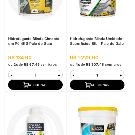
Hidrofugante Blinda Cimento
Hidrofugante Blinda Umidade
em Pó 4KG Pulo do Gato
Superfícies 18L - Pulo do Gato
R$ 134,90
R$ 1.229,90
ou
2x
de
R$ 67,45
sem juros
ou
4x
de
R$ 307,48
sem juros
-
+
-
+
ADICIONAR
ADICIONAR