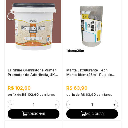
LT Shine Grannistone Primer
Manta Estruturante Tech
Promotor de Aderência, 4KG
Manta 16cmx25m - Pulo do
Vermelho Blush - Pronto para
Gato
Uso, Fácil Aplicação
R$ 102,60
R$ 63,90
ou
1x
de
R$ 102,60
sem juros
ou
1x
de
R$ 63,90
sem juros
-
+
-
+
ADICIONAR
ADICIONAR