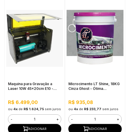
Maquina para Gravação a
Microcimento LT Shine, 18KG
Laser 10W 45x20cm E10 -
Cinza Ghost - Ótima
Mecolour
Aderência e Flexibilidade
R$ 6.499,00
R$ 935,08
ou
4x
de
R$ 1.624,75
sem juros
ou
4x
de
R$ 233,77
sem juros
-
+
-
+
ADICIONAR
ADICIONAR