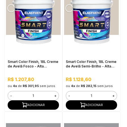
Smart Color Finish, 18L Creme
Smart Color Finish, 18L Creme
de Avelã Fosco - Alta
de Avelã Semi-Brilho - Alta
Flexibilidade, Baixo VOC, Uso
Cobertura e Flexibilidade,
Interno e Externo
Permeável ao vapor
R$ 1.207,80
R$ 1.128,60
ou
4x
de
R$ 301,95
sem juros
ou
4x
de
R$ 282,15
sem juros
-
+
-
+
ADICIONAR
ADICIONAR