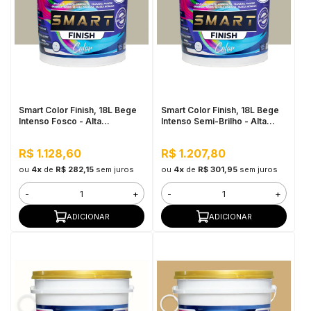
Smart Color Finish, 18L Bege
Smart Color Finish, 18L Bege
Intenso Fosco - Alta
Intenso Semi-Brilho - Alta
Flexibilidade, Baixo VOC, Uso
Cobertura e Flexibilidade,
Interno e Externo
Permeável ao vapor
R$ 1.128,60
R$ 1.207,80
ou
4x
de
R$ 282,15
sem juros
ou
4x
de
R$ 301,95
sem juros
-
+
-
+
ADICIONAR
ADICIONAR