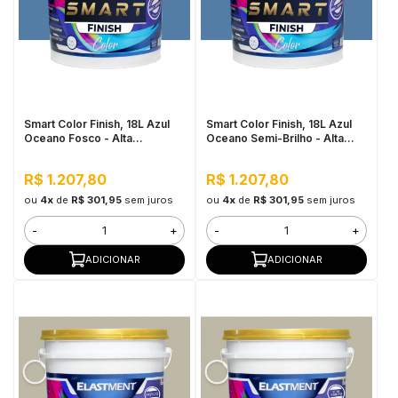
in Stone
toda a categoria
Smart Color Finish, 18L Azul
Smart Color Finish, 18L Azul
Oceano Fosco - Alta
Oceano Semi-Brilho - Alta
Flexibilidade, Baixo VOC, Uso
Cobertura e Flexibilidade,
Interno e Externo
Permeável ao vapor
R$ 1.207,80
R$ 1.207,80
ou
4x
de
R$ 301,95
sem juros
ou
4x
de
R$ 301,95
sem juros
-
+
-
+
ADICIONAR
ADICIONAR