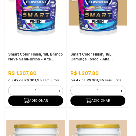
Smart Color Finish, 18L Branco
Smart Color Finish, 18L
Neve Semi-Brilho - Alta
Camurça Fosco - Alta
Cobertura e Flexibilidade,
Flexibilidade, Baixo VOC, Uso
Permeável ao vapor
Interno e Externo
R$ 1.207,80
R$ 1.207,80
ou
4x
de
R$ 301,95
sem juros
ou
4x
de
R$ 301,95
sem juros
-
+
-
+
ADICIONAR
ADICIONAR