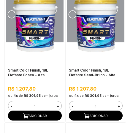
Smart Color Finish, 18L
Smart Color Finish, 18L
Elefante Fosco - Alta
Elefante Semi-Brilho - Alta
Flexibilidade, Baixo VOC, Uso
Cobertura e Flexibilidade,
Interno e Externo
Permeável ao vapor
R$ 1.207,80
R$ 1.207,80
ou
4x
de
R$ 301,95
sem juros
ou
4x
de
R$ 301,95
sem juros
-
+
-
+
ADICIONAR
ADICIONAR