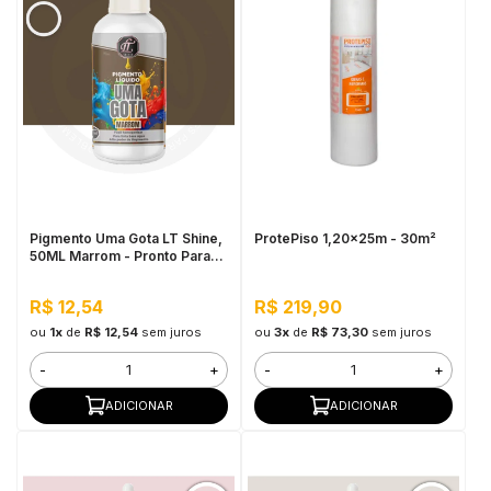
Pigmento Uma Gota LT Shine,
ProtePiso 1,20x25m - 30m²
50ML Marrom - Pronto Para
Uso, Fácil de Homogeneizar
R$ 12,54
R$ 219,90
ou
1x
de
R$ 12,54
sem juros
ou
3x
de
R$ 73,30
sem juros
-
+
-
+
ADICIONAR
ADICIONAR