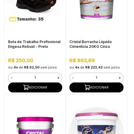
in Stone
toda a categoria
Bota de Trabalho Profissional
Cristal Borracha Liquida
Engesa Robust - Preto
Cimenticia 20KG Cinza
R$ 250,00
R$ 893,69
ou
4x
de
R$ 62,50
sem juros
ou
4x
de
R$ 223,42
sem juros
-
+
-
+
ADICIONAR
ADICIONAR