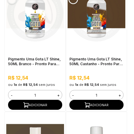
Pigmento Uma Gota LT Shine,
Pigmento Uma Gota LT Shine,
50ML Branco - Pronto Para
50ML Castanho - Pronto Para
Uso, Fácil de Homogeneizar
Uso, Fácil de Homogeneizar
R$ 12,54
R$ 12,54
ou
1x
de
R$ 12,54
sem juros
ou
1x
de
R$ 12,54
sem juros
-
+
-
+
ADICIONAR
ADICIONAR