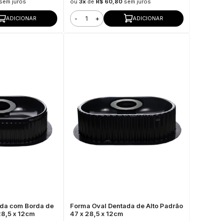
sem juros
ou
3x
de
R$ 60,80
sem juros
-
+
ADICIONAR
ADICIONAR
ada com Borda de
Forma Oval Dentada de Alto Padrão
28,5 x 12cm
47 x 28,5 x 12cm