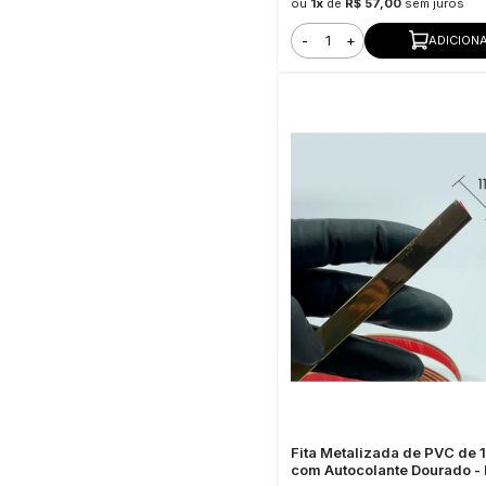
ou
1x
de
R$ 57,00
sem juros
-
+
ADICION
Fita Metalizada de PVC de
com Autocolante Dourado - 