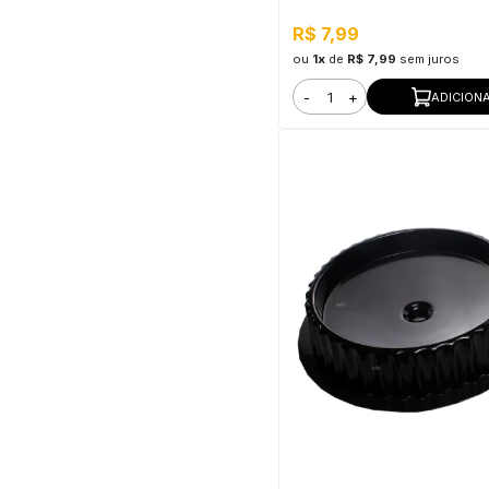
Metro
R$ 7,99
ou
1x
de
R$ 7,99
sem juros
-
+
ADICION