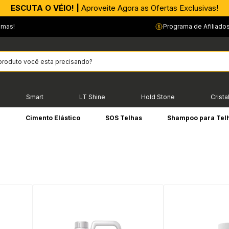
APROVEITE AGORA |
PIX parcelado em até 4x sem Juros!*
emas!
Programa de Afiliado
Smart
LT Shine
Hold Stone
Crista
e
Cimento Elástico
SOS Telhas
Shampoo para Tel