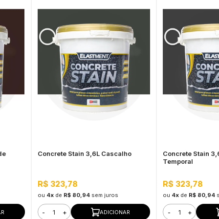
de
Concrete Stain 3,6L Cascalho
Concrete Stain 3,
Temporal
R$ 323,78
R$ 323,78
ou
4x
de
R$ 80,94
sem juros
ou
4x
de
R$ 80,94
-
+
-
+
AR
ADICIONAR