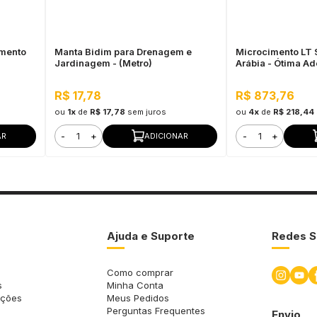
amento
Manta Bidim para Drenagem e
Microcimento LT 
Jardinagem - (Metro)
Arábia - Ótima Ad
Flexibilidade
R$ 17,78
R$ 873,76
ou
1x
de
R$ 17,78
sem juros
ou
4x
de
R$ 218,44
-
+
-
+
AR
ADICIONAR
Ajuda e Suporte
Redes S
Como comprar
s
Minha Conta
uções
Meus Pedidos
Perguntas Frequentes
Envio