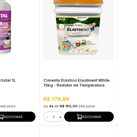
istal 1L
Cimento Elástico Elastment White
15kg - Redutor de Temperatura
R$ 779,99
sem juros
ou
4x
de
R$ 195,00
sem juros
-
+
ADICIONAR
ADICIONAR