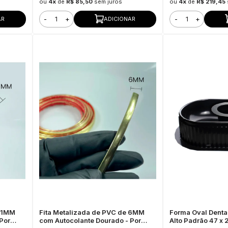
ou
4x
de
R$ 85,50
sem juros
ou
4x
de
R$ 219,45
-
+
-
+
AR
ADICIONAR
 11MM
Fita Metalizada de PVC de 6MM
Forma Oval Dent
Por
com Autocolante Dourado - Por
Alto Padrão 47 x 