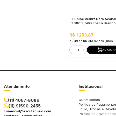
LT Shine Verniz Para Acab
LT300 3,5KG Fosco Branco
R$ 1.253,87
ou
4x
de
R$ 313,47
sem juros
-
+
ADICION
Atendimento
Institucional
(11) 4067-8086
Quem somos
Política de Pagamento
(11) 91590-2455
Envio, Trocas e Devol
comercial@escutaoveio.com
Política de Privacidade
Segunda - Sexta: 08:00 ~ 17:30