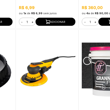
Metro
R$ 6,99
R$ 360,00
ou
1x
de
R$ 6,99
sem juros
ou
4x
de
R$ 90,00
-
+
-
+
AR
ADICIONAR