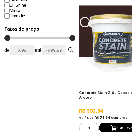
LT Shine
Mirka
Transfix
Faixa de preço
de
até
Concrete Stain 3,6L Casca 
Árvore
R$ 302,54
ou
4x
de
R$ 75,64
sem juros
-
+
ADICION