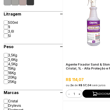
Litragem
500ml
1l
3,6l
5l
Peso
3,5Kg
3,6Kg
4,5Kg
Agente Fixador Sand & Sto
15Kg
Cristal, 1L - Alta Proteção e
18Kg
20Kg
R$ 114,07
25Kg
ou
2x
de
R$ 57,04
sem juros
Marcas
-
+
ADICION
Cristal
Drylevis
Elastment