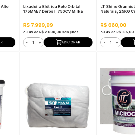
Alto
Lixadeira Elétrica Roto Orbital
LT Shine Grannis
175MM/7 Deros II 750CV Mirka
Naturais, 25KG Ci
Interno e Externo,
R$ 7.999,99
R$ 660,00
ou
4x
de
R$ 2.000,00
sem juros
ou
4x
de
R$ 165,00
-
+
-
+
AR
ADICIONAR