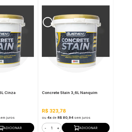
6L Cinza
Concrete Stain 3,6L Nanquim
R$ 323,78
sem juros
ou
4x
de
R$ 80,94
sem juros
-
+
ADICIONAR
ADICIONAR