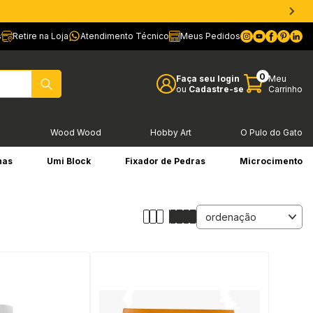
s
Retire na Loja
Atendimento Técnico
Meus Pedidos
0
Faça seu login
Meu
ou
Cadastre-se
Carrinho
l
Wood Wood
Hobby Art
O Pulo do Gato
has
Umi Block
Fixador de Pedras
Microcimento