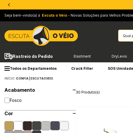
Seja bem-vindo(a) à
Escuta o Véio
- Novas Soluções para Velhos Probl
Rastreio do Pedido
Elastment
DryLevis
Todos os Departamentos
Crack Filler
SOS Umidad
INÍCIO
CONFIA | ESCUTAOVEIO
Acabamento
30 Produto(s)
Fosco
Cor