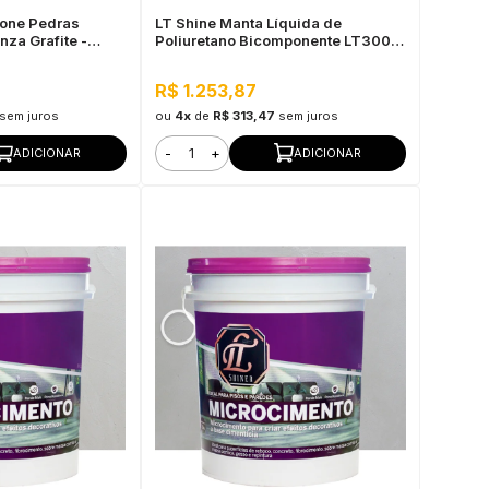
tone Pedras
LT Shine Manta Líquida de
nza Grafite -
Poliuretano Bicomponente LT300
 Pronto para Uso
3,5KG Fosco Incolor
R$ 1.253,87
sem juros
ou
4x
de
R$ 313,47
sem juros
-
+
ADICIONAR
ADICIONAR