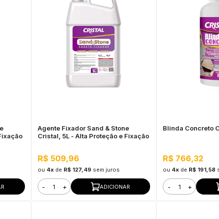
ne
Agente Fixador Sand & Stone
Blinda Concreto Cr
 Fixação
Cristal, 5L - Alta Proteção e Fixação
R$ 509,96
R$ 766,32
ou
4x
de
R$ 127,49
sem juros
ou
4x
de
R$ 191,58
-
+
-
+
AR
ADICIONAR