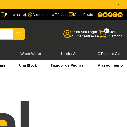
s
Retire na Loja
Atendimento Técnico
Meus Pedidos
0
Faça seu login
Meu
ou
Cadastre-se
Carrinho
l
Wood Wood
Hobby Art
O Pulo do Gato
has
Umi Block
Fixador de Pedras
Microcimento