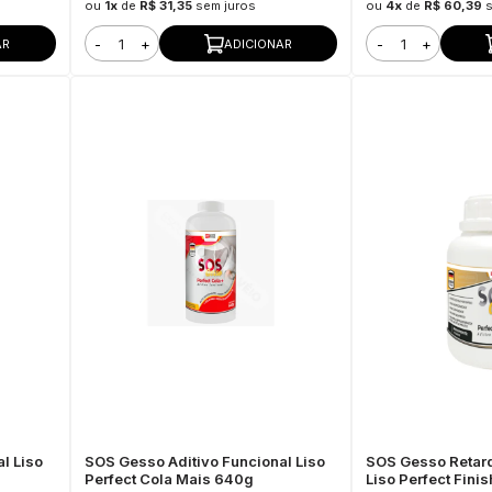
ou
1x
de
R$ 31,35
sem juros
ou
4x
de
R$ 60,39
-
+
-
+
AR
ADICIONAR
l Liso
SOS Gesso Aditivo Funcional Liso
SOS Gesso Retar
Perfect Cola Mais 640g
Liso Perfect Fini