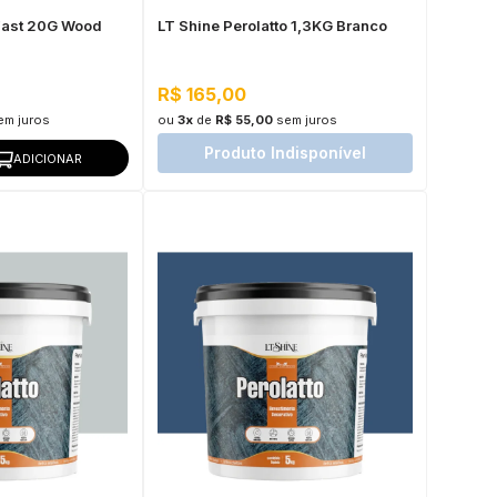
 Fast 20G Wood
LT Shine Perolatto 1,3KG Branco
R$ 165,00
em juros
ou
3x
de
R$ 55,00
sem juros
Produto Indisponível
ADICIONAR