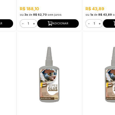
R$ 188,10
R$ 43,89
ou
3x
de
R$ 62,70
sem juros
ou
1x
de
R$ 43,89
s
-
+
-
+
AR
ADICIONAR