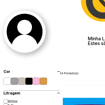
Minha L
Estes s
Cor
24 Produto(s)
Litragem
900ml