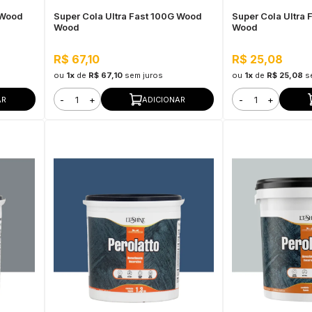
 Wood
Super Cola Ultra Fast 100G Wood
Super Cola Ultra
Wood
Wood
R$ 67,10
R$ 25,08
ou
1x
de
R$ 67,10
sem juros
ou
1x
de
R$ 25,08
s
-
+
-
+
AR
ADICIONAR