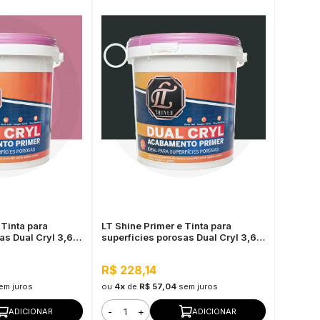
 Tinta para
LT Shine Primer e Tinta para
as Dual Cryl 3,6L
superficies porosas Dual Cryl 3,6L
Preto
R$ 228,14
em juros
ou
4x
de
R$ 57,04
sem juros
-
+
ADICIONAR
ADICIONAR