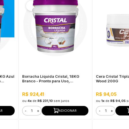
8KG Azul
Borracha Líquida Cristal, 18KG
Cera Cristal Trip
e
Branco - Pronto para Uso,
Wood 200G
Excelente Flexibilidade
R$ 924,41
R$ 94,05
ou
4x
de
R$ 231,10
sem juros
ou
1x
de
R$ 94,05
s
-
+
-
+
AR
ADICIONAR