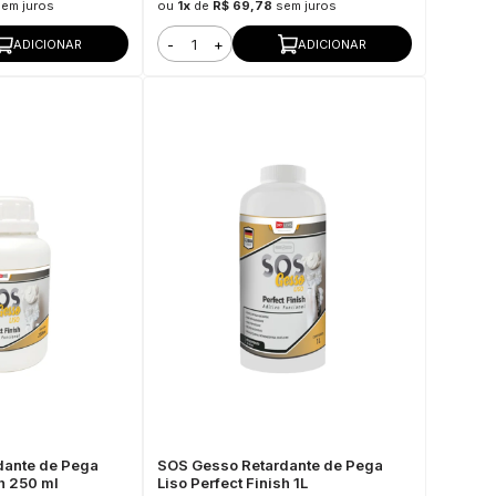
sem juros
ou
1x
de
R$ 69,78
sem juros
-
+
ADICIONAR
ADICIONAR
dante de Pega
SOS Gesso Retardante de Pega
sh 250 ml
Liso Perfect Finish 1L