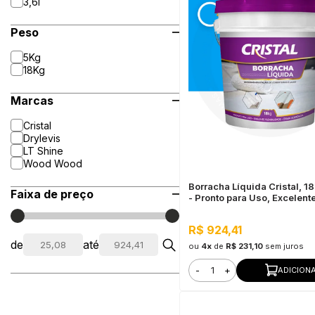
3,6l
Peso
5Kg
18Kg
Marcas
Cristal
Drylevis
LT Shine
Wood Wood
Borracha Líquida Cristal, 1
Faixa de preço
- Pronto para Uso, Excelent
Flexibilidade
R$ 924,41
de
até
ou
4x
de
R$ 231,10
sem juros
-
+
ADICION