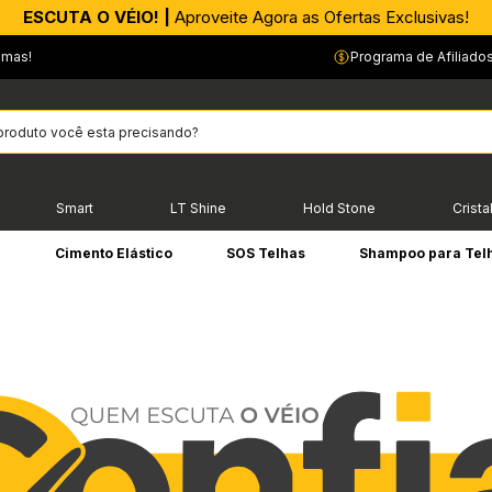
ESCUTA O VÉIO! |
Aproveite Agora as Ofertas Exclusivas!
…
emas!
Programa de Afiliado
Smart
LT Shine
Hold Stone
Crista
e
Cimento Elástico
SOS Telhas
Shampoo para Tel