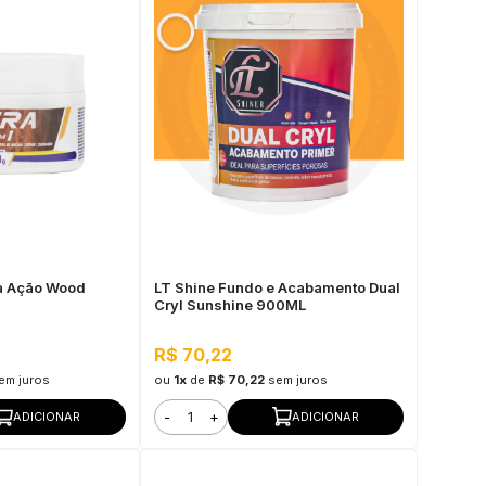
la Ação Wood
LT Shine Fundo e Acabamento Dual
Cryl Sunshine 900ML
R$ 70,22
em juros
ou
1x
de
R$ 70,22
sem juros
-
+
ADICIONAR
ADICIONAR