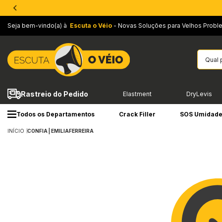
Seja bem-vindo(a) à
Escuta o Véio
- Novas Soluções para Velhos Probl
Rastreio do Pedido
Elastment
DryLevis
Todos os Departamentos
Crack Filler
SOS Umidad
INÍCIO
CONFIA | EMILIAFERREIRA