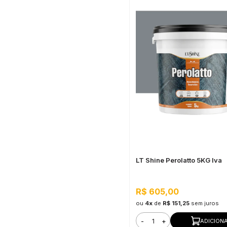
LT Shine Perolatto 5KG Iva
R$ 605,00
ou
4x
de
R$ 151,25
sem juros
-
+
ADICION