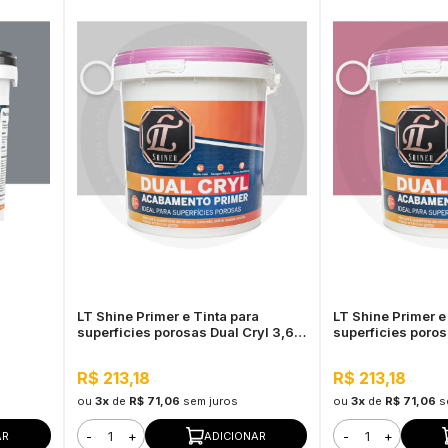
LT Shine Primer e Tinta para
LT Shine Primer e
superficies porosas Dual Cryl 3,6L
superficies poros
Iva
Laís Tenório
R$ 213,18
R$ 213,18
ou
3x
de
R$ 71,06
sem juros
ou
3x
de
R$ 71,06
s
-
+
-
+
AR
ADICIONAR