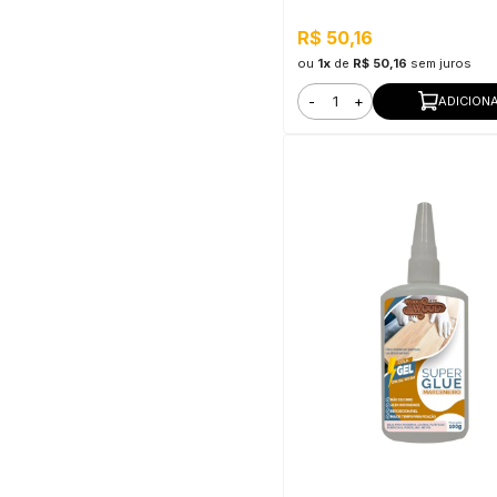
R$ 50,16
ou
1x
de
R$ 50,16
sem juros
-
+
ADICION