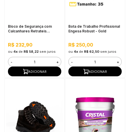
in Stone
toda a categoria
Bloco de Segurança com
Bota de Trabalho Profissional
Calcanhares Retrateis
Engesa Robust - Gold
Grabber Plus Milescraft
R$ 232,90
R$ 250,00
ou
4x
de
R$ 58,22
sem juros
ou
4x
de
R$ 62,50
sem juros
-
+
-
+
ADICIONAR
ADICIONAR