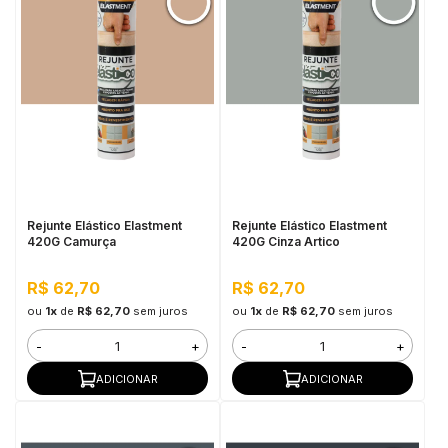
Rejunte Elástico Elastment
Rejunte Elástico Elastment
420G Camurça
420G Cinza Artico
R$ 62,70
R$ 62,70
ou
1x
de
R$ 62,70
sem juros
ou
1x
de
R$ 62,70
sem juros
-
+
-
+
ADICIONAR
ADICIONAR