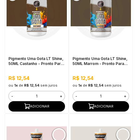
Pigmento Uma Gota LT Shine,
Pigmento Uma Gota LT Shine,
50ML Castanho - Pronto Para
50ML Marrom - Pronto Para
Uso, Fácil de Homogeneizar
Uso, Fácil de Homogeneizar
R$ 12,54
R$ 12,54
ou
1x
de
R$ 12,54
sem juros
ou
1x
de
R$ 12,54
sem juros
-
+
-
+
ADICIONAR
ADICIONAR