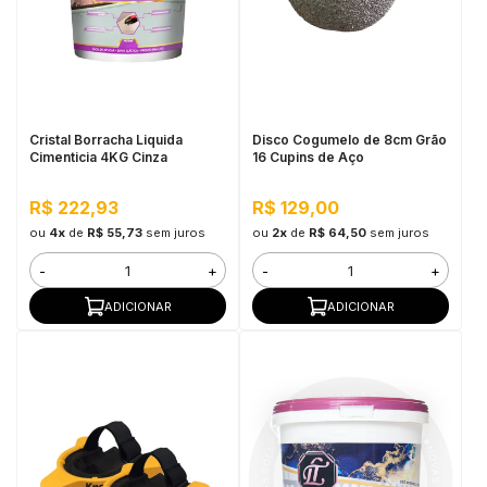
Cristal Borracha Liquida
Disco Cogumelo de 8cm Grão
Cimenticia 4KG Cinza
16 Cupins de Aço
R$ 222,93
R$ 129,00
ou
4x
de
R$ 55,73
sem juros
ou
2x
de
R$ 64,50
sem juros
-
+
-
+
ADICIONAR
ADICIONAR