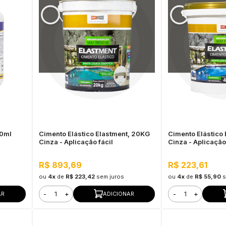
00ml
Cimento Elástico Elastment, 20KG
Cimento Elástico
Cinza - Aplicação fácil
Cinza - Aplicação
R$ 893,69
R$ 223,61
ou
4x
de
R$ 223,42
sem juros
ou
4x
de
R$ 55,90
s
-
+
-
+
AR
ADICIONAR