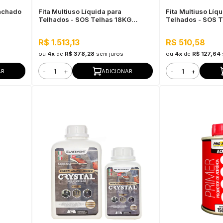
rachado
Fita Multiuso Líquida para
Fita Multiuso Líq
Telhados - SOS Telhas 18KG
Telhados - SOS T
Branco
Branco
R$ 1.513,13
R$ 510,58
ou
4x
de
R$ 378,28
sem juros
ou
4x
de
R$ 127,64
-
+
-
+
AR
ADICIONAR