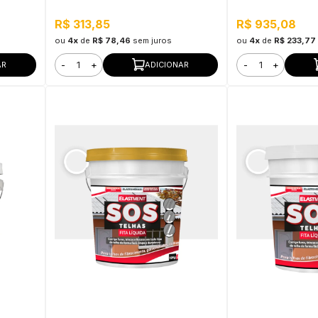
R$ 313,85
R$ 935,08
ou
4x
de
R$ 78,46
sem juros
ou
4x
de
R$ 233,77
-
+
-
+
AR
ADICIONAR