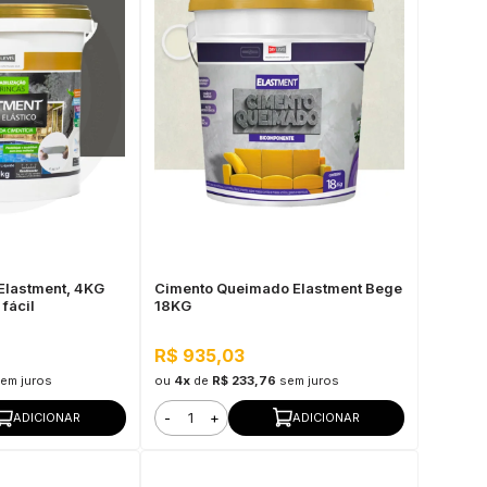
 Elastment, 4KG
Cimento Queimado Elastment Bege
 fácil
18KG
R$ 935,03
em juros
ou
4x
de
R$ 233,76
sem juros
-
+
ADICIONAR
ADICIONAR