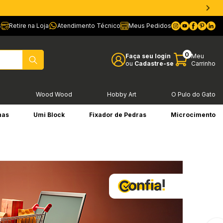
s
Retire na Loja
Atendimento Técnico
Meus Pedidos
0
Faça seu login
Meu
ou
Cadastre-se
Carrinho
l
Wood Wood
Hobby Art
O Pulo do Gato
has
Umi Block
Fixador de Pedras
Microcimento