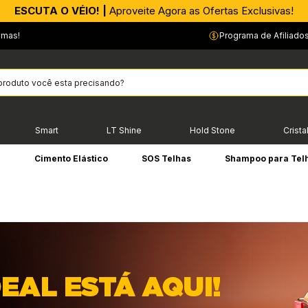
APROVEITE AGORA |
PIX parcelado em até 4x sem Juros!*
emas!
Programa de Afiliado
Smart
LT Shine
Hold Stone
Crista
e
Cimento Elástico
SOS Telhas
Shampoo para Tel