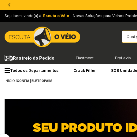
Seja bem-vindo(a) à
Escuta o Véio
- Novas Soluções para Velhos Probl
Rastreio do Pedido
Elastment
DryLevis
Todos os Departamentos
Crack Filler
SOS Umidad
INÍCIO
CONFIA | ELETROPAIM