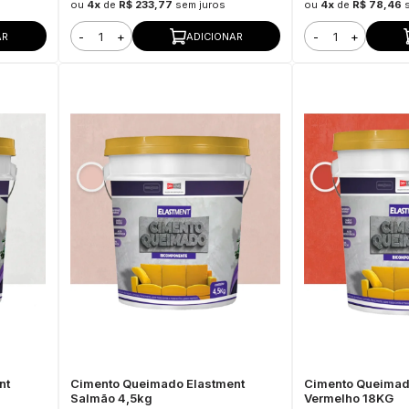
ou
4x
de
R$ 233,77
sem juros
ou
4x
de
R$ 78,46
-
+
-
+
AR
ADICIONAR
nt
Cimento Queimado Elastment
Cimento Queimad
Salmão 4,5kg
Vermelho 18KG