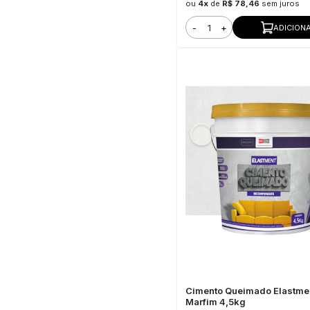
ou
4x
de
R$ 78,46
sem juros
-
+
ADICION
Cimento Queimado Elastme
Marfim 4,5kg