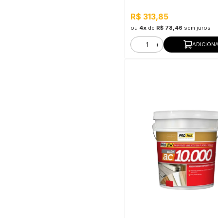
R$ 313,85
ou
4x
de
R$ 78,46
sem juros
-
+
ADICION