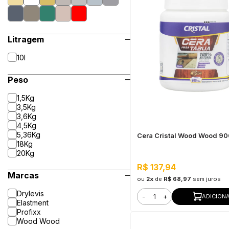
Litragem
10l
Peso
1,5Kg
3,5Kg
3,6Kg
4,5Kg
5,36Kg
Cera Cristal Wood Wood 9
18Kg
20Kg
R$ 137,94
Marcas
ou
2x
de
R$ 68,97
sem juros
Drylevis
-
+
ADICION
Elastment
Profixx
Wood Wood