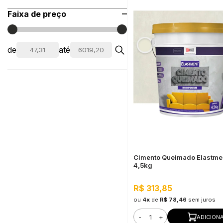
Faixa de preço
de
até
Cimento Queimado Elastme
4,5kg
R$ 313,85
ou
4x
de
R$ 78,46
sem juros
-
+
ADICION