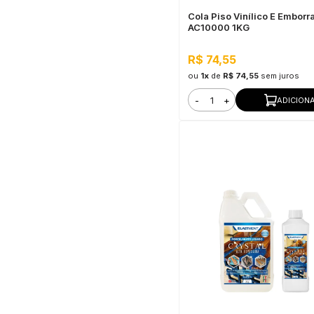
Cola Piso Vinílico E Embor
AC10000 1KG
R$ 74,55
ou
1x
de
R$ 74,55
sem juros
-
+
ADICION