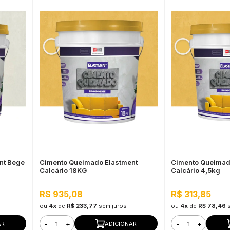
nt Bege
Cimento Queimado Elastment
Cimento Queimad
Calcário 18KG
Calcário 4,5kg
R$ 935,08
R$ 313,85
ou
4x
de
R$ 233,77
sem juros
ou
4x
de
R$ 78,46
-
+
-
+
AR
ADICIONAR