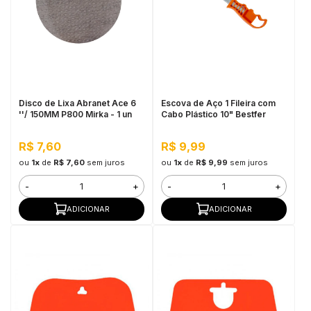
Disco de Lixa Abranet Ace 6
Escova de Aço 1 Fileira com
''/ 150MM P800 Mirka - 1 un
Cabo Plástico 10" Bestfer
R$ 7,60
R$ 9,99
ou
1x
de
R$ 7,60
sem juros
ou
1x
de
R$ 9,99
sem juros
-
+
-
+
ADICIONAR
ADICIONAR