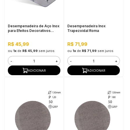
in Stone
toda a categoria
Desempenadeira de Aço Inox
Desempenadeira Inox
para Efeitos Decorativos
Trapezoidal Roma
Roma
R$ 45,99
R$ 71,99
ou
1x
de
R$ 45,99
sem juros
ou
1x
de
R$ 71,99
sem juros
-
+
-
+
ADICIONAR
ADICIONAR