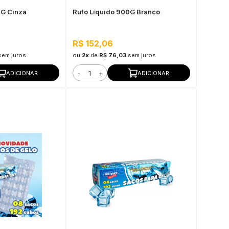
KG Cinza
Rufo Líquido 900G Branco
R$ 152,06
sem juros
ou
2x
de
R$ 76,03
sem juros
-
+
ADICIONAR
ADICIONAR