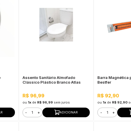
e
Assento Sanitário Almofado
Barra Magnética 
Clássico Plástico Branco Atlas
Bestfer
R$ 96,99
R$ 92,90
ou
1x
de
R$ 96,99
sem juros
ou
1x
de
R$ 92,90
s
-
+
-
+
AR
ADICIONAR