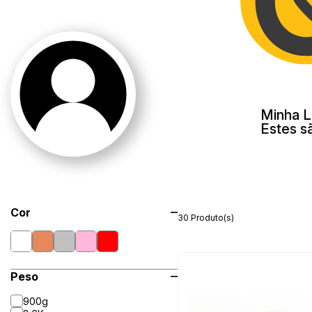
Minha L
Estes s
Cor
30 Produto(s)
Peso
900g