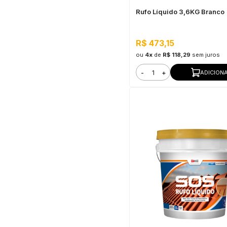
Rufo Líquido 3,6KG Branco
R$ 473,15
ou
4x
de
R$ 118,29
sem juros
-
+
ADICION