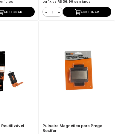
em juros
ou
1x
de
R$ 36,99
sem juros
-
+
ADICIONAR
ADICIONAR
 Reutilizável
Pulseira Magnética para Prego
Bestfer