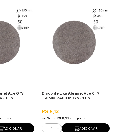
net Ace 6 ''/
Disco de Lixa Abranet Ace 6 ''/
 - 1 un
150MM P400 Mirka - 1 un
R$ 8,13
m juros
ou
1x
de
R$ 8,13
sem juros
-
+
ADICIONAR
ADICIONAR