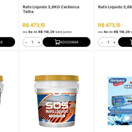
Rufo Líquido 3,6KG Cerâmica
Rufo Líquido 3,6
Telha
R$ 473,15
R$ 473,15
ou
4x
de
R$ 118,29
sem juros
ou
4x
de
R$ 118,29
-
+
-
+
AR
ADICIONAR