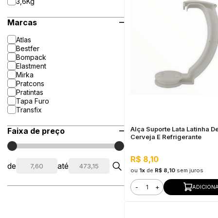
3,6Kg
Marcas
Atlas
Bestfer
Bompack
Elastment
Mirka
Pratcons
Pratintas
Tapa Furo
Transfix
Alça Suporte Lata Latinha D
Faixa de preço
Cerveja E Refrigerante
R$ 8,10
de
até
ou
1x
de
R$ 8,10
sem juros
-
+
ADICION