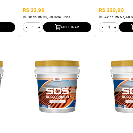
7,8MM Bestfer
R$ 22,99
R$ 229,90
ou
1x
de
R$ 22,99
sem juros
ou
4x
de
R$ 57,48
s
-
+
-
+
AR
ADICIONAR