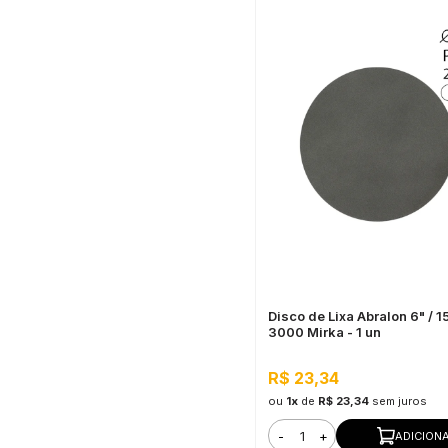
Disco de Lixa Abralon 6" /
3000 Mirka - 1 un
R$ 23,34
ou
1x
de
R$ 23,34
sem juros
-
+
ADICION