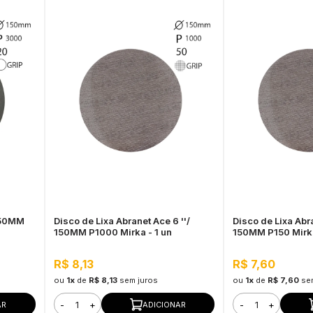
 150MM
Disco de Lixa Abranet Ace 6 ''/
Disco de Lixa Abra
150MM P1000 Mirka - 1 un
150MM P150 Mirka
R$ 8,13
R$ 7,60
ou
1x
de
R$ 8,13
sem juros
ou
1x
de
R$ 7,60
se
-
+
-
+
AR
ADICIONAR