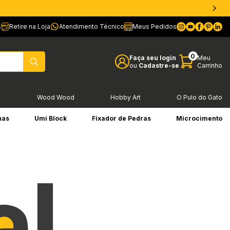
s
Retire na Loja
Atendimento Técnico
Meus Pedidos
0
Faça seu login
Meu
ou
Cadastre-se
Carrinho
l
Wood Wood
Hobby Art
O Pulo do Gato
has
Umi Block
Fixador de Pedras
Microcimento