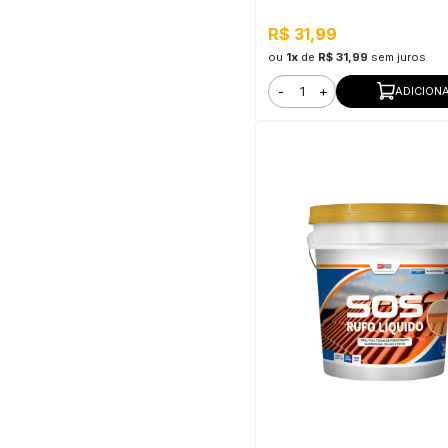
9MM Bestfer
R$ 31,99
ou
1x
de
R$ 31,99
sem juros
-
+
ADICION