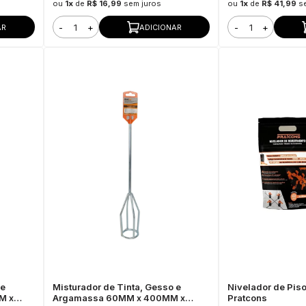
ou
1x
de
R$ 16,99
sem juros
ou
1x
de
R$ 41,99
s
-
+
-
+
AR
ADICIONAR
 e
Misturador de Tinta, Gesso e
Nivelador de Piso
M x
Argamassa 60MM x 400MM x
Pratcons