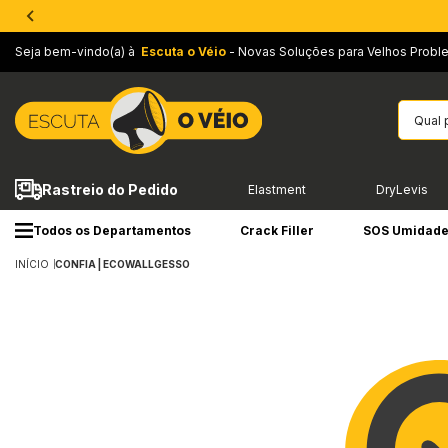
Seja bem-vindo(a) à
Escuta o Véio
- Novas Soluções para Velhos Probl
Rastreio do Pedido
Elastment
DryLevis
Todos os Departamentos
Crack Filler
SOS Umidad
INÍCIO
CONFIA | ECOWALLGESSO