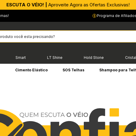
APROVEITE AGORA |
ESCUTA O VÉIO! |
Aproveite Agora as Ofertas Exclusivas!
PIX parcelado em até 4x sem Juros!*
emas!
Programa de Afiliado
Smart
LT Shine
Hold Stone
Crista
e
Cimento Elástico
SOS Telhas
Shampoo para Tel