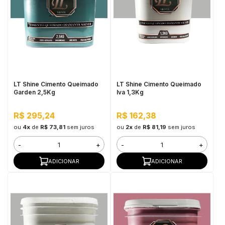
LT Shine Cimento Queimado
LT Shine Cimento Queimado
Garden 2,5Kg
Iva 1,3Kg
R$ 295,24
R$ 162,38
ou
4x
de
R$ 73,81
sem juros
ou
2x
de
R$ 81,19
sem juros
-
+
-
+
ADICIONAR
ADICIONAR