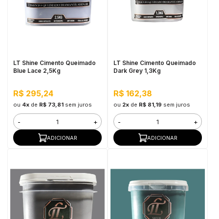
LT Shine Cimento Queimado
LT Shine Cimento Queimado
Blue Lace 2,5Kg
Dark Grey 1,3Kg
R$ 295,24
R$ 162,38
ou
4x
de
R$ 73,81
sem juros
ou
2x
de
R$ 81,19
sem juros
-
+
-
+
ADICIONAR
ADICIONAR