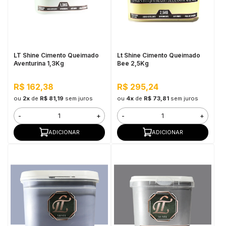
LT Shine Cimento Queimado
Lt Shine Cimento Queimado
Aventurina 1,3Kg
Bee 2,5Kg
R$ 162,38
R$ 295,24
ou
2x
de
R$ 81,19
sem juros
ou
4x
de
R$ 73,81
sem juros
-
+
-
+
ADICIONAR
ADICIONAR