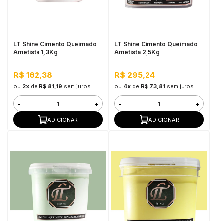
in Stone
toda a categoria
LT Shine Cimento Queimado
LT Shine Cimento Queimado
Ametista 1,3Kg
Ametista 2,5Kg
R$ 162,38
R$ 295,24
ou
2x
de
R$ 81,19
sem juros
ou
4x
de
R$ 73,81
sem juros
-
+
-
+
ADICIONAR
ADICIONAR