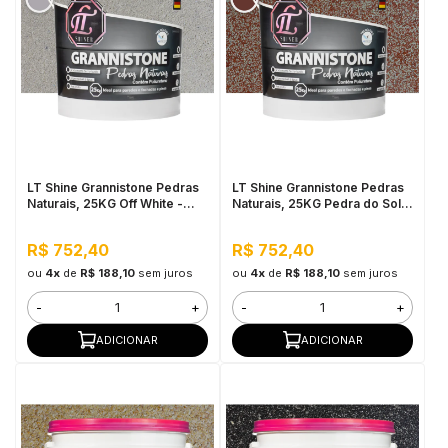
LT Shine Grannistone Pedras
LT Shine Grannistone Pedras
Naturais, 25KG Off White -
Naturais, 25KG Pedra do Sol -
Interno e Externo, Pronto para
Interno e Externo, Pronto para
Uso
Uso
R$ 752,40
R$ 752,40
ou
4x
de
R$ 188,10
sem juros
ou
4x
de
R$ 188,10
sem juros
-
+
-
+
ADICIONAR
ADICIONAR