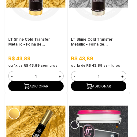
LT Shine Cold Transfer
LT Shine Cold Transfer
Metallic - Folha de
Metallic - Folha de
Transferência 10cmx5m Ouro
Transferência 10cmx5m Prata
R$ 43,89
R$ 43,89
ou
1x
de
R$ 43,89
sem juros
ou
1x
de
R$ 43,89
sem juros
-
+
-
+
ADICIONAR
ADICIONAR