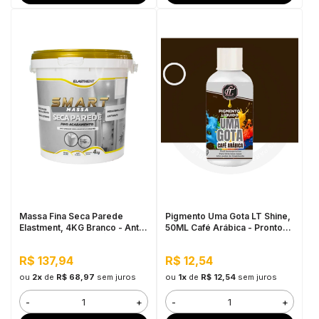
Massa Fina Seca Parede
Pigmento Uma Gota LT Shine,
Elastment, 4KG Branco - Anti
50ML Café Arábica - Pronto
Mofo, Resistente à Água
Para Uso, Fácil de
Homogeneizar
R$ 137,94
R$ 12,54
ou
2x
de
R$ 68,97
sem juros
ou
1x
de
R$ 12,54
sem juros
-
+
-
+