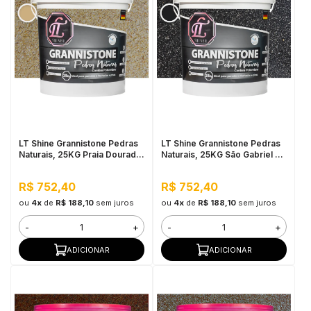
LT Shine Grannistone Pedras
LT Shine Grannistone Pedras
Naturais, 25KG Praia Dourada
Naturais, 25KG São Gabriel -
- Interno e Externo, Pronto
Interno e Externo, Pronto para
para Uso
Uso
R$ 752,40
R$ 752,40
ou
4x
de
R$ 188,10
sem juros
ou
4x
de
R$ 188,10
sem juros
-
+
-
+
ADICIONAR
ADICIONAR