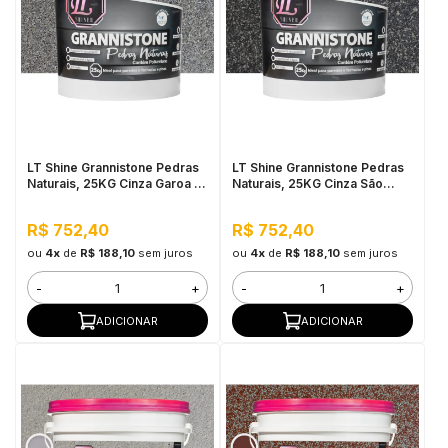
LT Shine Grannistone Pedras
LT Shine Grannistone Pedras
Naturais, 25KG Cinza Garoa -
Naturais, 25KG Cinza São
Interno e Externo, Pronto para
Paulo - Interno e Externo,
Uso
Pronto para Uso
R$ 752,40
R$ 752,40
ou
4x
de
R$ 188,10
sem juros
ou
4x
de
R$ 188,10
sem juros
-
+
-
+
ADICIONAR
ADICIONAR