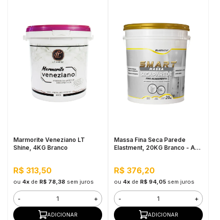
Marmorite Veneziano LT
Massa Fina Seca Parede
Shine, 4KG Branco
Elastment, 20KG Branco - Anti
Mofo, Resistente à Água
R$ 313,50
R$ 376,20
ou
4x
de
R$ 78,38
sem juros
ou
4x
de
R$ 94,05
sem juros
-
+
-
+
ADICIONAR
ADICIONAR