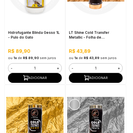
Hidrofugante Blinda Gesso 1L
LT Shine Cold Transfer
- Pulo do Gato
Metallic - Folha de
Transferência 10cmx5m
Bronze
R$ 89,90
R$ 43,89
ou
1x
de
R$ 89,90
sem juros
ou
1x
de
R$ 43,89
sem juros
-
+
-
+
ADICIONAR
ADICIONAR