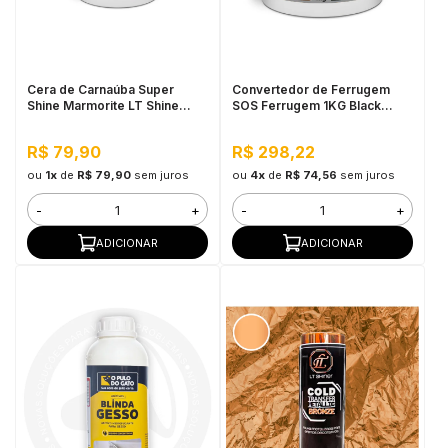
in Stone
toda a categoria
Cera de Carnaúba Super
Convertedor de Ferrugem
Shine Marmorite LT Shine
SOS Ferrugem 1KG Black
200G Incolor - Acabamento
Base água
Acetinado em Mármore,
R$ 79,90
R$ 298,22
Realça Cor e Brilho
ou
1x
de
R$ 79,90
sem juros
ou
4x
de
R$ 74,56
sem juros
-
+
-
+
ADICIONAR
ADICIONAR