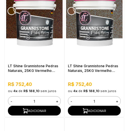
LT Shine Grannistone Pedras
LT Shine Grannistone Pedras
Naturais, 25KG Vermelho
Naturais, 25KG Vermelho
Brasília - Interno e Externo,
Falésias - Interno e Externo,
Pronto para Uso
Pronto para Uso
R$ 752,40
R$ 752,40
ou
4x
de
R$ 188,10
sem juros
ou
4x
de
R$ 188,10
sem juros
-
+
-
+
ADICIONAR
ADICIONAR