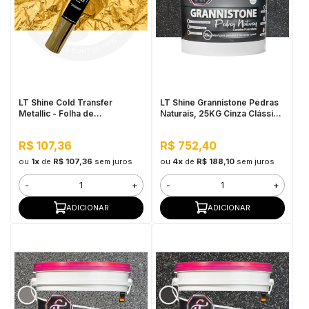
LT Shine Cold Transfer
LT Shine Grannistone Pedras
Metallic - Folha de
Naturais, 25KG Cinza Clássico
Transferência 30cmx5m Ouro
- Interno e Externo, Pronto
para Uso
R$ 107,36
R$ 752,40
ou
1x
de
R$ 107,36
sem juros
ou
4x
de
R$ 188,10
sem juros
-
+
-
+
ADICIONAR
ADICIONAR