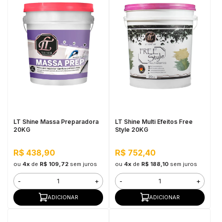
LT Shine Massa Preparadora
LT Shine Multi Efeitos Free
20KG
Style 20KG
R$ 438,90
R$ 752,40
ou
4x
de
R$ 109,72
sem juros
ou
4x
de
R$ 188,10
sem juros
-
+
-
+
ADICIONAR
ADICIONAR