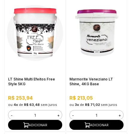
LT Shine Multi Efeitos Free
Marmorite Veneziano LT
Style 5KG
Shine, 4KG Base
R$ 253,94
R$ 213,05
ou
4x
de
R$ 63,48
sem juros
ou
3x
de
R$ 71,02
sem juros
-
+
-
+
ADICIONAR
ADICIONAR