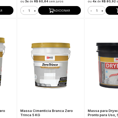
ou
3x
de
R$ 60,84
sem juros
ou
4x
de
R$ 80,92
-
+
-
+
AR
ADICIONAR
ero
Massa Cimentícia Branca Zero
Massa para Drywa
Trinca 5 KG
Pronto para Uso,