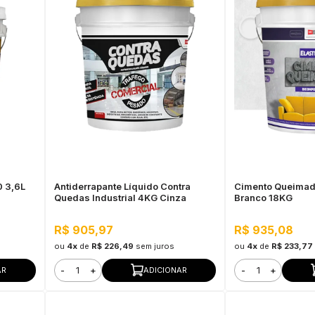
 3,6L
Antiderrapante Líquido Contra
Cimento Queimad
Quedas Industrial 4KG Cinza
Branco 18KG
R$ 905,97
R$ 935,08
ou
4x
de
R$ 226,49
sem juros
ou
4x
de
R$ 233,77
-
+
-
+
AR
ADICIONAR