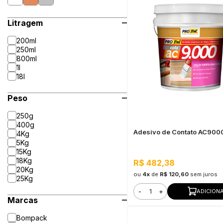
Litragem
200ml
250ml
800ml
1l
18l
Peso
250g
400g
Adesivo de Contato AC9000
4Kg
5Kg
15Kg
18Kg
R$ 482,38
20Kg
ou
4x
de
R$ 120,60
sem juros
25Kg
-
+
ADICION
Marcas
Bompack