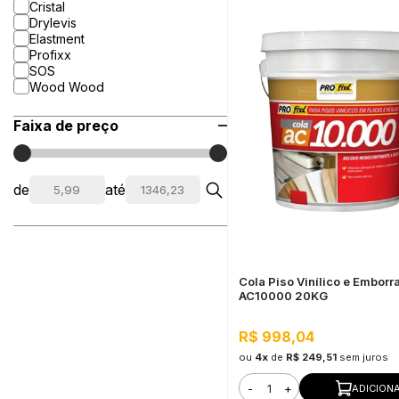
Cristal
Drylevis
Elastment
Profixx
SOS
Wood Wood
Faixa de preço
de
até
Cola Piso Vinílico e Embor
AC10000 20KG
R$ 998,04
ou
4x
de
R$ 249,51
sem juros
-
+
ADICION