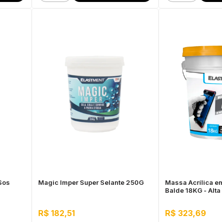
Sos
Magic Imper Super Selante 250G
Massa Acrílica em
Balde 18KG - Alta
água, Fácil aplic
R$ 182,51
R$ 323,69