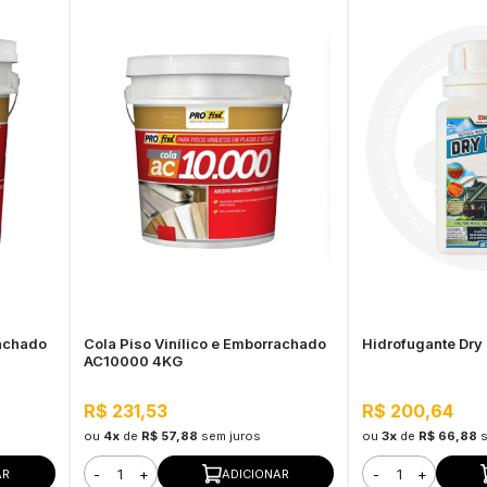
rachado
Cola Piso Vinílico e Emborrachado
Hidrofugante Dry
AC10000 4KG
R$ 231,53
R$ 200,64
ou
4x
de
R$ 57,88
sem juros
ou
3x
de
R$ 66,88
-
+
-
+
AR
ADICIONAR