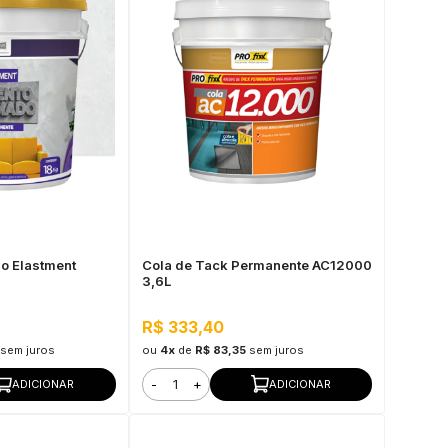
o Elastment
Cola de Tack Permanente AC12000
3,6L
R$ 333,40
sem juros
ou
4x
de
R$ 83,35
sem juros
-
+
ADICIONAR
ADICIONAR