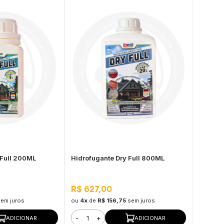
 Full 200ML
Hidrofugante Dry Full 800ML
R$ 627,00
sem juros
ou
4x
de
R$ 156,75
sem juros
-
+
ADICIONAR
ADICIONAR