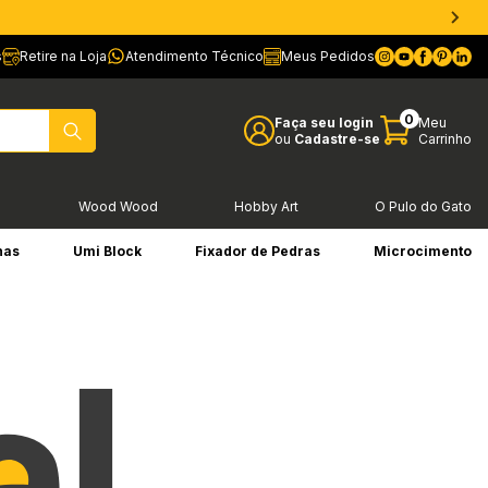
s
Retire na Loja
Atendimento Técnico
Meus Pedidos
0
Faça seu login
Meu
ou
Cadastre-se
Carrinho
l
Wood Wood
Hobby Art
O Pulo do Gato
has
Umi Block
Fixador de Pedras
Microcimento