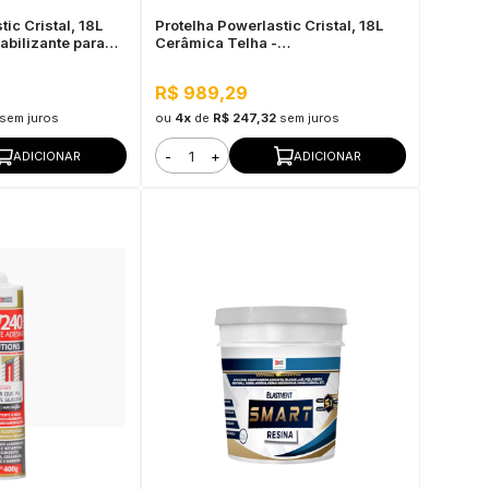
ic Cristal, 18L
Protelha Powerlastic Cristal, 18L
abilizante para
Cerâmica Telha -
Impermeabilizante para Telhas
R$ 989,29
sem juros
ou
4x
de
R$ 247,32
sem juros
-
+
ADICIONAR
ADICIONAR