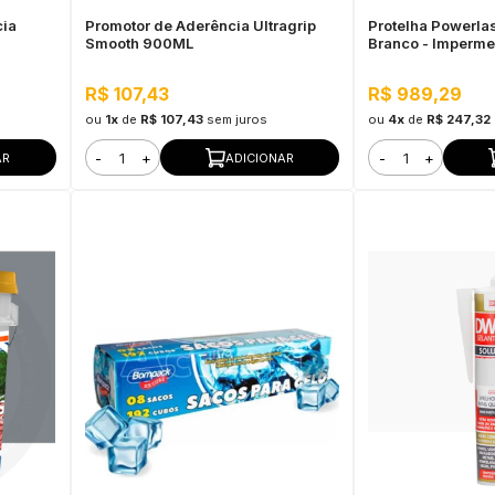
cia
Promotor de Aderência Ultragrip
Protelha Powerlast
Smooth 900ML
Branco - Imperme
Telhas
R$ 107,43
R$ 989,29
ou
1x
de
R$ 107,43
sem juros
ou
4x
de
R$ 247,32
-
+
-
+
AR
ADICIONAR