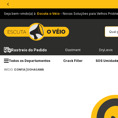
Seja bem-vindo(a) à
Escuta o Véio
- Novas Soluções para Velhos Probl
Rastreio do Pedido
Elastment
DryLevis
Todos os Departamentos
Crack Filler
SOS Umidad
INÍCIO
CONFIA | DOHAGAWA