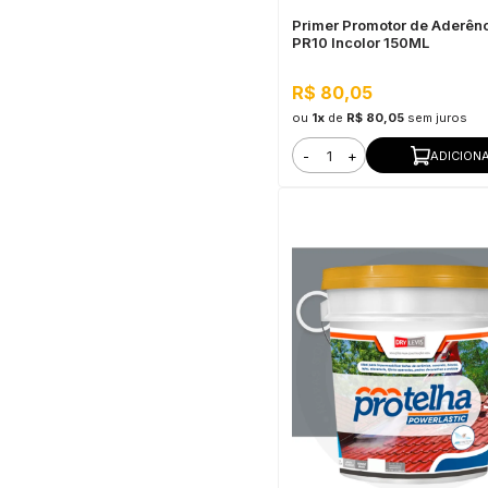
Primer Promotor de Aderên
PR10 Incolor 150ML
R$ 80,05
ou
1x
de
R$ 80,05
sem juros
-
+
ADICION