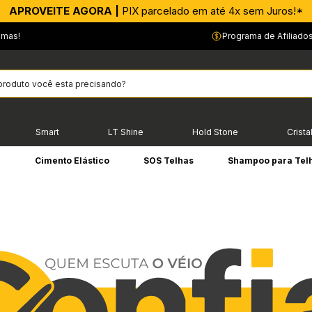
APROVEITE AGORA |
PIX parcelado em até 4x sem Juros!*
emas!
Programa de Afiliado
Smart
LT Shine
Hold Stone
Crista
e
Cimento Elástico
SOS Telhas
Shampoo para Tel