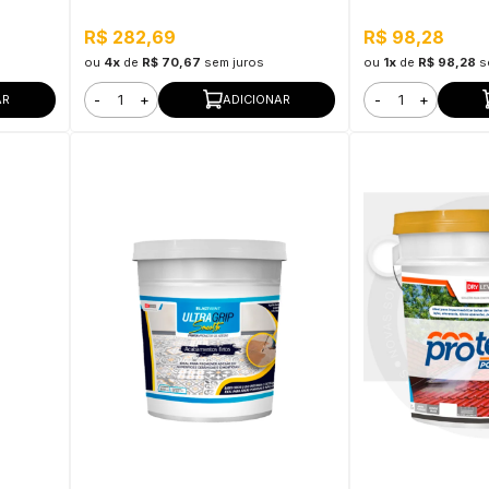
R$ 282,69
R$ 98,28
ou
4x
de
R$ 70,67
sem juros
ou
1x
de
R$ 98,28
s
-
+
-
+
AR
ADICIONAR