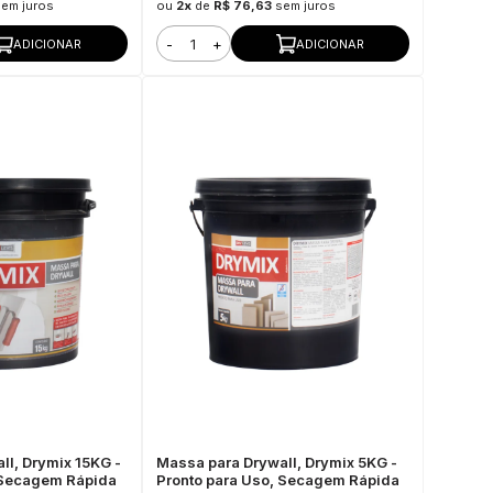
sem juros
ou
2x
de
R$ 76,63
sem juros
-
+
ADICIONAR
ADICIONAR
ll, Drymix 15KG -
Massa para Drywall, Drymix 5KG -
 Secagem Rápida
Pronto para Uso, Secagem Rápida