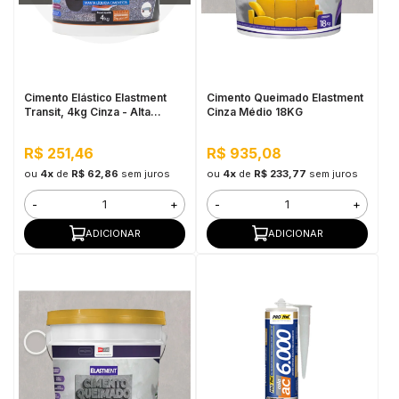
Cimento Elástico Elastment
Cimento Queimado Elastment
Transit, 4kg Cinza - Alta
Cinza Médio 18KG
Elasticidade
R$ 251,46
R$ 935,08
ou
4x
de
R$ 62,86
sem juros
ou
4x
de
R$ 233,77
sem juros
-
+
-
+
ADICIONAR
ADICIONAR