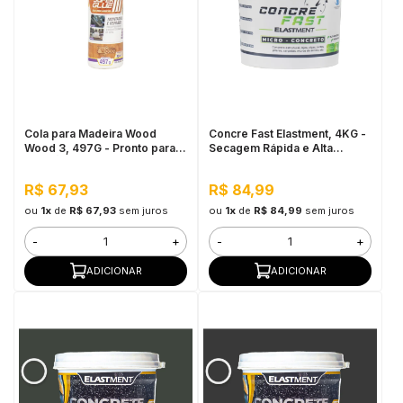
Cola para Madeira Wood
Concre Fast Elastment, 4KG -
Wood 3, 497G - Pronto para
Secagem Rápida e Alta
Uso, Ótimo Rendimento
Resistência
R$ 67,93
R$ 84,99
ou
1x
de
R$ 67,93
sem juros
ou
1x
de
R$ 84,99
sem juros
-
+
-
+
ADICIONAR
ADICIONAR