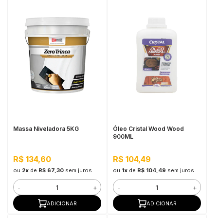
Massa Niveladora 5KG
Óleo Cristal Wood Wood
900ML
R$ 134,60
R$ 104,49
ou
2x
de
R$ 67,30
sem juros
ou
1x
de
R$ 104,49
sem juros
-
+
-
+
ADICIONAR
ADICIONAR