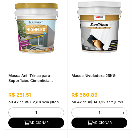
Massa Anti Trinca para
Massa Niveladora 25KG
Superfícies Cimentícia
Highflex 4kg
R$ 251,51
R$ 560,89
ou
4x
de
R$ 62,88
sem juros
ou
4x
de
R$ 140,22
sem juros
-
+
-
+
ADICIONAR
ADICIONAR