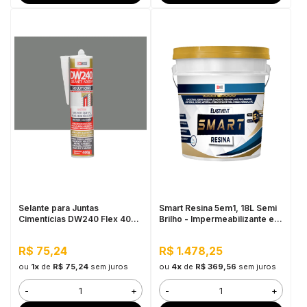
Selante para Juntas
Smart Resina 5em1, 18L Semi
Cimentícias DW240 Flex 400G
Brilho - Impermeabilizante e
- Cinza
Seladora, Alta Resistência à
Água
R$ 75,24
R$ 1.478,25
ou
1x
de
R$ 75,24
sem juros
ou
4x
de
R$ 369,56
sem juros
-
+
-
+