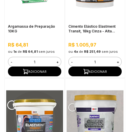
in Stone
toda a categoria
Argamassa de Preparação
Cimento Elástico Elastment
10KG
Transit, 18kg Cinza - Alta
Elasticidade
R$ 64,81
R$ 1.005,97
ou
1x
de
R$ 64,81
sem juros
ou
4x
de
R$ 251,49
sem juros
-
+
-
+
ADICIONAR
ADICIONAR