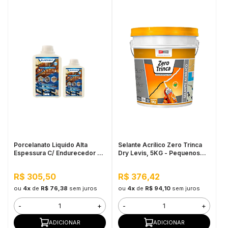
Porcelanato Liquido Alta
Selante Acrílico Zero Trinca
Espessura C/ Endurecedor Kit
Dry Levis, 5KG - Pequenos
1,340KG
Reparos e Trincas
R$ 305,50
R$ 376,42
ou
4x
de
R$ 76,38
sem juros
ou
4x
de
R$ 94,10
sem juros
-
+
-
+
ADICIONAR
ADICIONAR