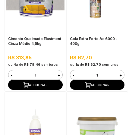
Cimento Queimado Elastment
Cola Extra Forte Ac 6000 -
Cinza Médio 4,5kg
400g
R$ 313,85
R$ 62,70
ou
4x
de
R$ 78,46
sem juros
ou
1x
de
R$ 62,70
sem juros
-
+
-
+
ADICIONAR
ADICIONAR