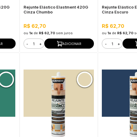
 420G
Rejunte Elástico Elastment 420G
Rejunte Elástico
Cinza Chumbo
Cinza Escuro
R$ 62,70
R$ 62,70
ou
1x
de
R$ 62,70
sem juros
ou
1x
de
R$ 62,70
s
-
+
-
+
AR
ADICIONAR