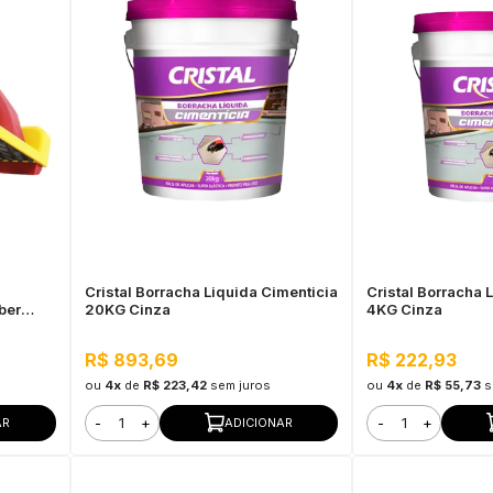
Cristal Borracha Liquida Cimenticia
Cristal Borracha 
ber
20KG Cinza
4KG Cinza
R$ 893,69
R$ 222,93
ou
4x
de
R$ 223,42
sem juros
ou
4x
de
R$ 55,73
s
-
+
-
+
AR
ADICIONAR