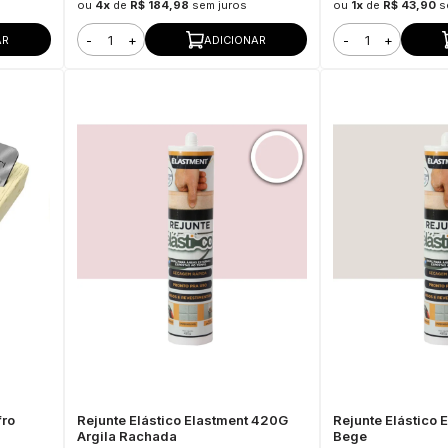
ou
4x
de
R$ 184,98
sem juros
ou
1x
de
R$ 43,90
s
-
+
-
+
AR
ADICIONAR
fro
Rejunte Elástico Elastment 420G
Rejunte Elástico
Argila Rachada
Bege