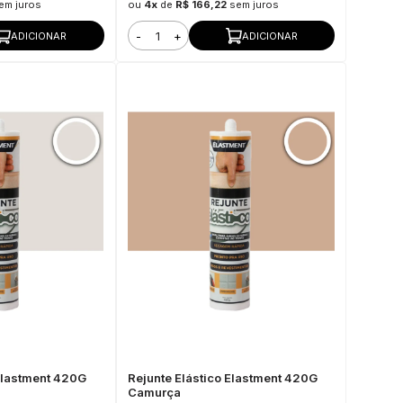
em juros
ou
4x
de
R$ 166,22
sem juros
-
+
ADICIONAR
ADICIONAR
 Elastment 420G
Rejunte Elástico Elastment 420G
Camurça