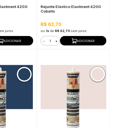
 Elastment 420G
Rejunte Elástico Elastment 420G
Cobalto
R$ 62,70
em juros
ou
1x
de
R$ 62,70
sem juros
-
+
ADICIONAR
ADICIONAR