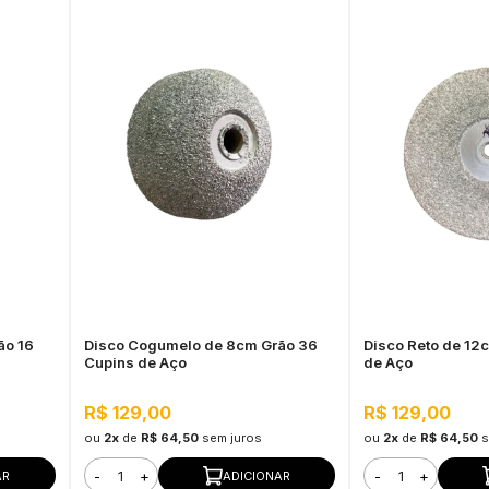
ão 16
Disco Cogumelo de 8cm Grão 36
Disco Reto de 12
Cupins de Aço
de Aço
R$ 129,00
R$ 129,00
ou
2x
de
R$ 64,50
sem juros
ou
2x
de
R$ 64,50
s
-
+
-
+
AR
ADICIONAR