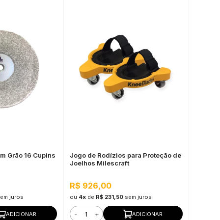
cm Grão 16 Cupins
Jogo de Rodízios para Proteção de
Joelhos Milescraft
R$ 926,00
em juros
ou
4x
de
R$ 231,50
sem juros
-
+
ADICIONAR
ADICIONAR