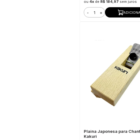
ou
4x
de
R$ 184,97
sem juros
-
+
ADICION
Plaina Japonesa para Chan
Kakuri