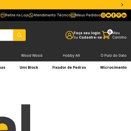
s
Retire na Loja
Atendimento Técnico
Meus Pedidos
0
Faça seu login
Meu
ou
Cadastre-se
Carrinho
l
Wood Wood
Hobby Art
O Pulo do Gato
has
Umi Block
Fixador de Pedras
Microcimento