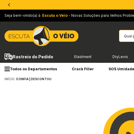
Seja bem-vindo(a) à
Escuta o Véio
- Novas Soluções para Velhos Probl
Rastreio do Pedido
Elastment
DryLevis
Todos os Departamentos
Crack Filler
SOS Umidad
INÍCIO
CONFIA | DESCONTOU