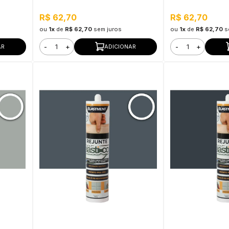
R$ 62,70
R$ 62,70
ou
1x
de
R$ 62,70
sem juros
ou
1x
de
R$ 62,70
s
-
+
-
+
AR
ADICIONAR