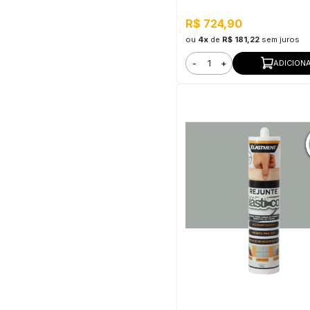
R$ 724,90
ou
4x
de
R$ 181,22
sem juros
-
+
ADICION