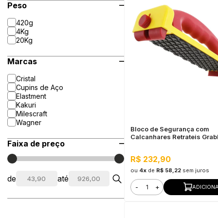
Peso
420g
4Kg
20Kg
Marcas
Cristal
Cupins de Aço
Elastment
Kakuri
Milescraft
Wagner
Bloco de Segurança com
Calcanhares Retrateis Grab
Faixa de preço
Plus Milescraft
R$ 232,90
ou
4x
de
R$ 58,22
sem juros
de
até
-
+
ADICION