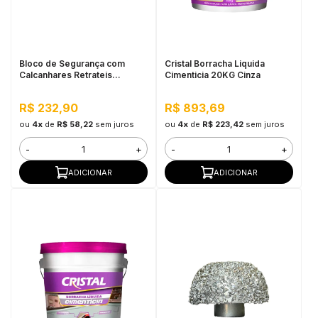
in Stone
toda a categoria
Bloco de Segurança com
Cristal Borracha Liquida
Calcanhares Retrateis
Cimenticia 20KG Cinza
Grabber Plus Milescraft
R$ 232,90
R$ 893,69
ou
4x
de
R$ 58,22
sem juros
ou
4x
de
R$ 223,42
sem juros
-
+
-
+
ADICIONAR
ADICIONAR