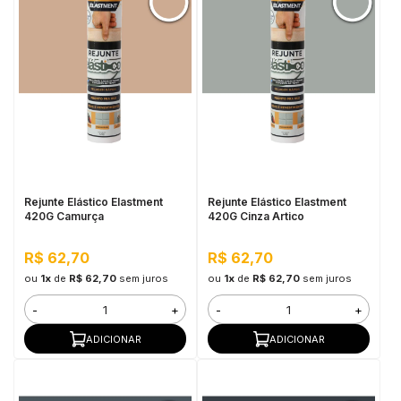
Rejunte Elástico Elastment
Rejunte Elástico Elastment
420G Camurça
420G Cinza Artico
R$ 62,70
R$ 62,70
ou
1x
de
R$ 62,70
sem juros
ou
1x
de
R$ 62,70
sem juros
-
+
-
+
ADICIONAR
ADICIONAR