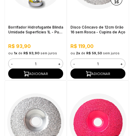
in Stone
toda a categoria
Borrifador Hidrofugante Blinda
Disco Côncavo de 12cm Grão
Umidade Superfícies 1L - Pulo
16 sem Rosca - Cupins de Aço
do Gato
R$ 93,90
R$ 119,00
ou
1x
de
R$ 93,90
sem juros
ou
2x
de
R$ 59,50
sem juros
-
+
-
+
ADICIONAR
ADICIONAR