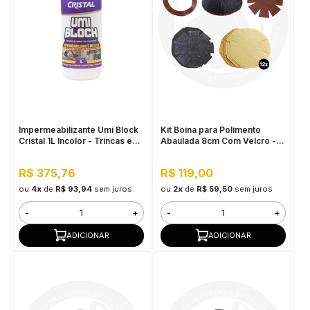
Impermeabilizante Umi Block
Kit Boina para Polimento
Cristal 1L Incolor - Trincas e
Abaulada 8cm Com Velcro -
Infiltrações, Fácil Aplicação
Cupins de Aço
R$ 375,76
R$ 119,00
ou
4x
de
R$ 93,94
sem juros
ou
2x
de
R$ 59,50
sem juros
-
+
-
+
ADICIONAR
ADICIONAR