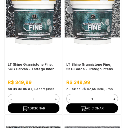
LT Shine Grannistone Fine,
LT Shine Grannistone Fine,
5KG Carvão - Trafego Intenso
5KG Garoa - Trafego Intenso
e Área Molhada
e Área Molhada
R$ 349,99
R$ 349,99
ou
4x
de
R$ 87,50
sem juros
ou
4x
de
R$ 87,50
sem juros
-
+
-
+
ADICIONAR
ADICIONAR