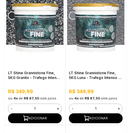
LT Shine Grannistone Fine,
LT Shine Grannistone Fine,
5KG Granito - Trafego Intenso
5KG Luna - Trafego Intenso e
e Área Molhada
Área Molhada
R$ 349,99
R$ 349,99
ou
4x
de
R$ 87,50
sem juros
ou
4x
de
R$ 87,50
sem juros
-
+
-
+
ADICIONAR
ADICIONAR