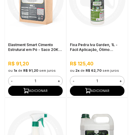
Elastment Smart Cimento
Fixa Pedra Iva Garden, 1L -
Estrutural em Pó - Saco 20KG
Fácil Aplicação, Ótimo
Branco
Rendimento
R$ 91,20
R$ 125,40
ou
1x
de
R$ 91,20
sem juros
ou
2x
de
R$ 62,70
sem juros
-
+
-
+
ADICIONAR
ADICIONAR