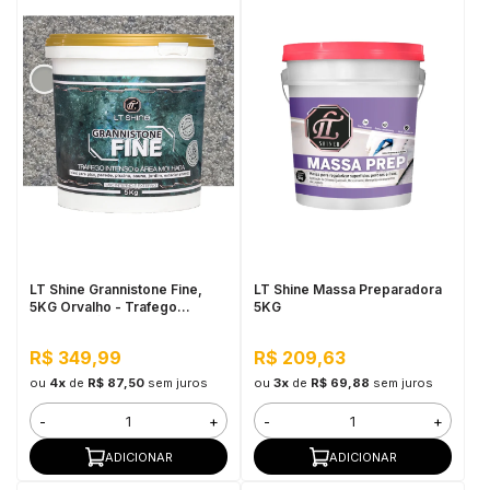
LT Shine Grannistone Fine,
LT Shine Massa Preparadora
5KG Orvalho - Trafego
5KG
Intenso e Área Molhada
R$ 349,99
R$ 209,63
ou
4x
de
R$ 87,50
sem juros
ou
3x
de
R$ 69,88
sem juros
-
+
-
+
ADICIONAR
ADICIONAR