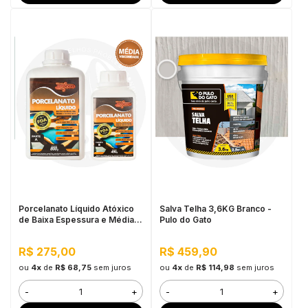
Porcelanato Líquido Atóxico
Salva Telha 3,6KG Branco -
de Baixa Espessura e Média
Pulo do Gato
Viscosidade Wood Wood,
1,280kg - Alta Resistência,
R$ 275,00
R$ 459,90
Interno e Externo
ou
4x
de
R$ 68,75
sem juros
ou
4x
de
R$ 114,98
sem juros
-
+
-
+