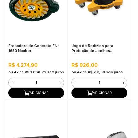
Fresadora de Concreto FN-
Jogo de Rodízios para
1650 Nauber
Proteção de Joelhos
Milescraft
R$ 4.274,90
R$ 926,00
ou
4x
de
R$ 1.068,72
sem juros
ou
4x
de
R$ 231,50
sem juros
-
+
-
+
ADICIONAR
ADICIONAR