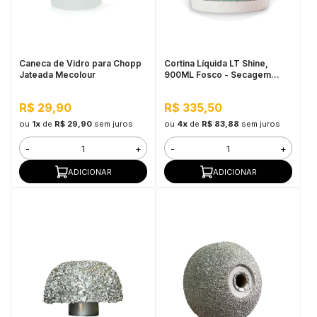
in Stone
toda a categoria
Caneca de Vidro para Chopp
Cortina Líquida LT Shine,
Jateada Mecolour
900ML Fosco - Secagem
Rápida, Efeito Jateado
R$ 29,90
R$ 335,50
ou
1x
de
R$ 29,90
sem juros
ou
4x
de
R$ 83,88
sem juros
-
+
-
+
ADICIONAR
ADICIONAR