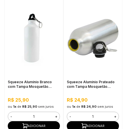
Squeeze Alumínio Branco
Squeeze Alumínio Prateado
com Tampa Mosquetão
com Tampa Mosquetão
600ML Mecolour
600ML Mecolour
R$ 25,90
R$ 24,90
ou
1x
de
R$ 25,90
sem juros
ou
1x
de
R$ 24,90
sem juros
-
+
-
+
ADICIONAR
ADICIONAR