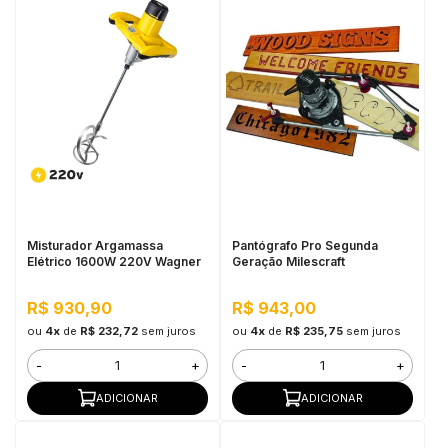
Misturador Argamassa
Pantógrafo Pro Segunda
Elétrico 1600W 220V Wagner
Geração Milescraft
R$ 930,90
R$ 943,00
ou
4x
de
R$ 232,72
sem juros
ou
4x
de
R$ 235,75
sem juros
-
+
-
+
ADICIONAR
ADICIONAR