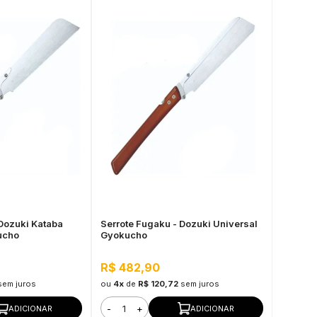
 Dozuki Kataba
Serrote Fugaku - Dozuki Universal
ucho
Gyokucho
R$ 482,90
sem juros
ou
4x
de
R$ 120,72
sem juros
-
+
ADICIONAR
ADICIONAR