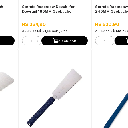
oh
Serrote Razorsaw Dozuki for
Serrote Razorsaw
Dovetail 180MM Gyokucho
240MM Gyokuch
R$ 364,90
R$ 530,90
ou
4x
de
R$ 91,22
sem juros
ou
4x
de
R$ 132,72
-
+
-
+
AR
ADICIONAR