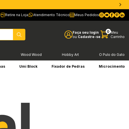
s
Retire na Loja
Atendimento Técnico
Meus Pedidos
0
Faça seu login
Meu
ou
Cadastre-se
Carrinho
l
Wood Wood
Hobby Art
O Pulo do Gato
has
Umi Block
Fixador de Pedras
Microcimento