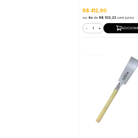
R$ 412,90
ou
4x
de
R$ 103,22
sem juros
-
+
ADICION