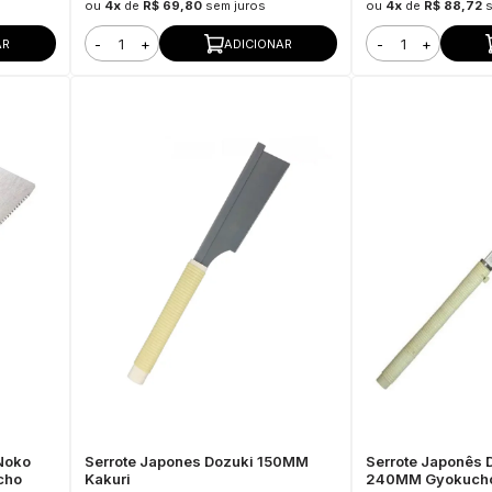
ou
4x
de
R$ 69,80
sem juros
ou
4x
de
R$ 88,72
-
+
-
+
AR
ADICIONAR
 Noko
Serrote Japones Dozuki 150MM
Serrote Japonês 
cho
Kakuri
240MM Gyokuch