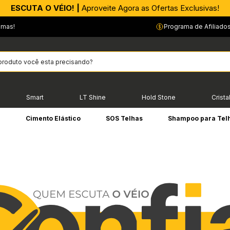
APROVEITE AGORA |
ESCUTA O VÉIO! |
Aproveite Agora as Ofertas Exclusivas!
PIX parcelado em até 4x sem Juros!*
emas!
Programa de Afiliado
Smart
LT Shine
Hold Stone
Crista
e
Cimento Elástico
SOS Telhas
Shampoo para Tel