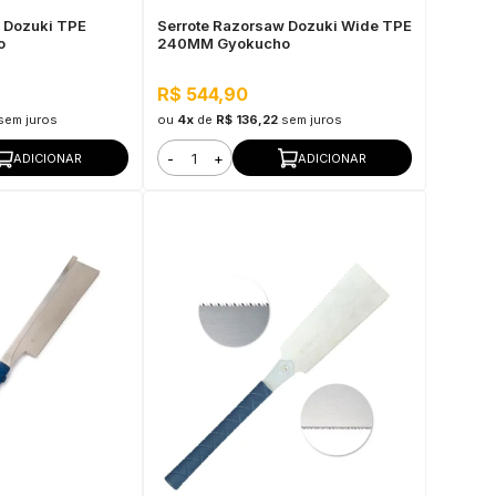
 Dozuki TPE
Serrote Razorsaw Dozuki Wide TPE
o
240MM Gyokucho
R$ 544,90
sem juros
ou
4x
de
R$ 136,22
sem juros
-
+
ADICIONAR
ADICIONAR