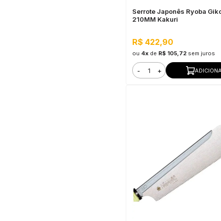
Serrote Japonês Ryoba Gik
210MM Kakuri
R$ 422,90
ou
4x
de
R$ 105,72
sem juros
-
+
ADICION