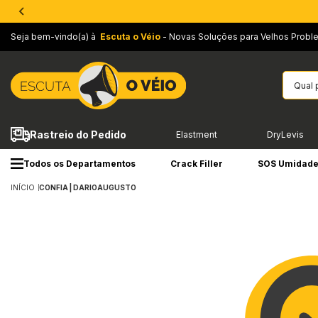
Seja bem-vindo(a) à
Escuta o Véio
- Novas Soluções para Velhos Probl
Rastreio do Pedido
Elastment
DryLevis
Todos os Departamentos
Crack Filler
SOS Umidad
INÍCIO
CONFIA | DARIOAUGUSTO