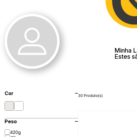
Minha L
Estes s
Cor
30 Produto(s)
Peso
420g