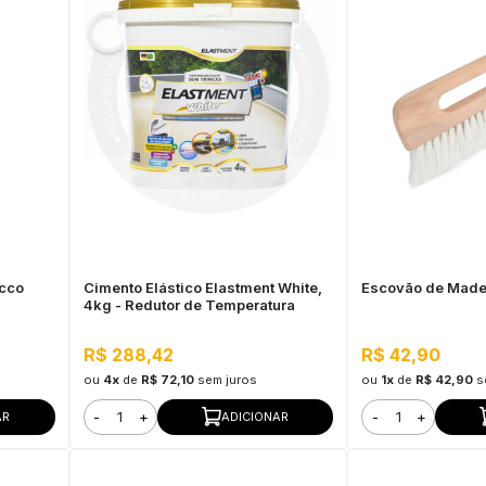
ucco
Cimento Elástico Elastment White,
Escovão de Made
4kg - Redutor de Temperatura
R$ 288,42
R$ 42,90
ou
4x
de
R$ 72,10
sem juros
ou
1x
de
R$ 42,90
s
-
+
-
+
AR
ADICIONAR