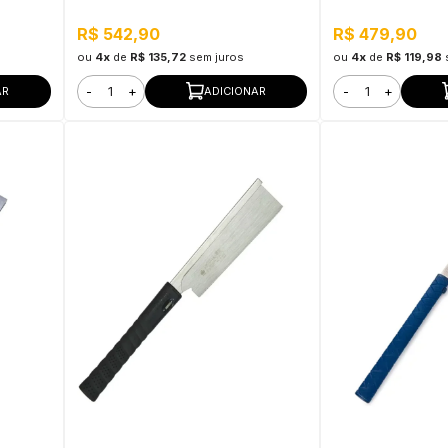
R$ 542,90
R$ 479,90
ou
4x
de
R$ 135,72
sem juros
ou
4x
de
R$ 119,98
-
+
-
+
AR
ADICIONAR