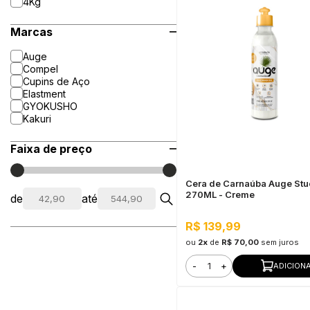
4Kg
Marcas
Auge
Compel
Cupins de Aço
Elastment
GYOKUSHO
Kakuri
Faixa de preço
Cera de Carnaúba Auge St
270ML - Creme
de
até
R$ 139,99
ou
2x
de
R$ 70,00
sem juros
-
+
ADICION