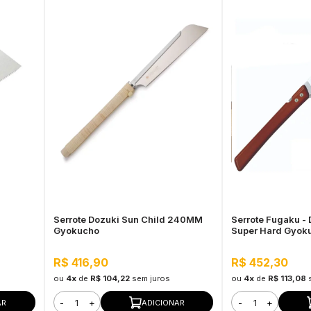
Serrote Dozuki Sun Child 240MM
Serrote Fugaku -
Gyokucho
Super Hard Gyok
R$ 416,90
R$ 452,30
ou
4x
de
R$ 104,22
sem juros
ou
4x
de
R$ 113,08
-
+
-
+
AR
ADICIONAR