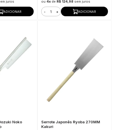
sem juros
ou
4x
de
R$ 124,98
sem juros
-
+
ADICIONAR
ADICIONAR
Dozuki Noko
Serrote Japonês Ryoba 270MM
o
Kakuri