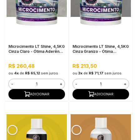
Microcimento LT Shine, 4,5KG
Microcimento LT Shine, 4,5KG
Cinza Claro - Ótima Aderência
Cinza Granizo - Ótima
e Flexibilidade
Aderência e Flexibilidade
R$ 260,48
R$ 213,50
ou
4x
de
R$ 65,12
sem juros
ou
3x
de
R$ 71,17
sem juros
-
+
-
+
ADICIONAR
ADICIONAR