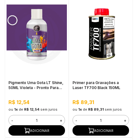
Pigmento Uma Gota LT Shine,
Primer para Gravações a
50ML Violeta - Pronto Para
Laser TF700 Black 150ML
Uso, Fácil de Homogeneizar
R$ 12,54
R$ 89,31
ou
1x
de
R$ 12,54
sem juros
ou
1x
de
R$ 89,31
sem juros
-
+
-
+
ADICIONAR
ADICIONAR