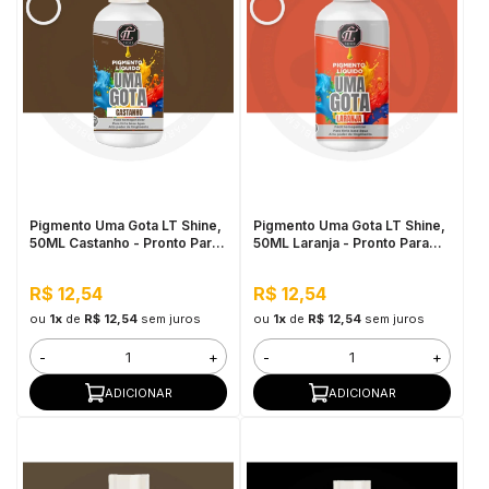
Pigmento Uma Gota LT Shine,
Pigmento Uma Gota LT Shine,
50ML Castanho - Pronto Para
50ML Laranja - Pronto Para
Uso, Fácil de Homogeneizar
Uso, Fácil de Homogeneizar
R$ 12,54
R$ 12,54
ou
1x
de
R$ 12,54
sem juros
ou
1x
de
R$ 12,54
sem juros
-
+
-
+
ADICIONAR
ADICIONAR