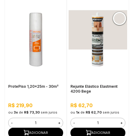
ProtePiso 1,20x25m - 30m²
Rejunte Elástico Elastment
420G Bege
R$ 219,90
R$ 62,70
ou
3x
de
R$ 73,30
sem juros
ou
1x
de
R$ 62,70
sem juros
-
+
-
+
ADICIONAR
ADICIONAR