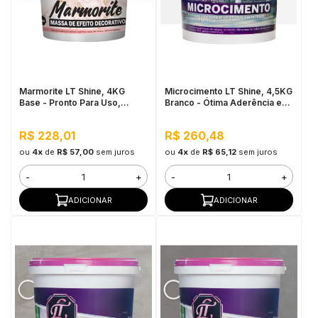
Marmorite LT Shine, 4KG
Microcimento LT Shine, 4,5KG
Base - Pronto Para Uso,
Branco - Ótima Aderência e
Antimofo
Flexibilidade
R$ 228,01
R$ 260,48
ou
4x
de
R$ 57,00
sem juros
ou
4x
de
R$ 65,12
sem juros
-
+
-
+
ADICIONAR
ADICIONAR