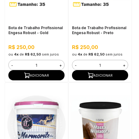
in Stone
toda a categoria
Bota de Trabalho Profissional
Bota de Trabalho Profissional
Engesa Robust - Gold
Engesa Robust - Preto
R$ 250,00
R$ 250,00
ou
4x
de
R$ 62,50
sem juros
ou
4x
de
R$ 62,50
sem juros
-
+
-
+
ADICIONAR
ADICIONAR