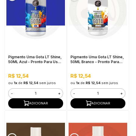
Pigmento Uma Gota LT Shine,
Pigmento Uma Gota LT Shine,
50ML Azul - Pronto Para Uso,
50ML Branco - Pronto Para
Fácil de Homogeneizar
Uso, Fácil de Homogeneizar
R$ 12,54
R$ 12,54
ou
1x
de
R$ 12,54
sem juros
ou
1x
de
R$ 12,54
sem juros
-
+
-
+
ADICIONAR
ADICIONAR