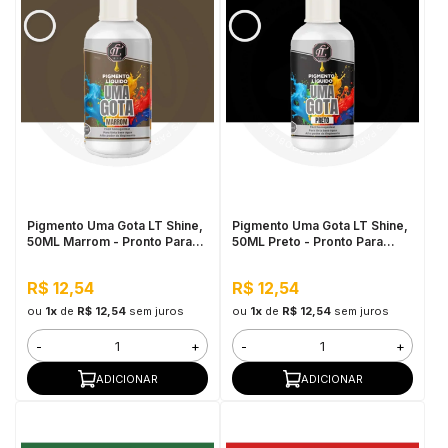
Pigmento Uma Gota LT Shine,
Pigmento Uma Gota LT Shine,
50ML Marrom - Pronto Para
50ML Preto - Pronto Para
Uso, Fácil de Homogeneizar
Uso, Fácil de Homogeneizar
R$ 12,54
R$ 12,54
ou
1x
de
R$ 12,54
sem juros
ou
1x
de
R$ 12,54
sem juros
-
+
-
+
ADICIONAR
ADICIONAR