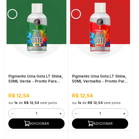
Pigmento Uma Gota LT Shine,
Pigmento Uma Gota LT Shine,
50ML Verde - Pronto Para
50ML Vermelho - Pronto Para
Uso, Fácil de Homogeneizar
Uso, Fácil de Homogeneizar
R$ 12,54
R$ 12,54
ou
1x
de
R$ 12,54
sem juros
ou
1x
de
R$ 12,54
sem juros
-
+
-
+
ADICIONAR
ADICIONAR