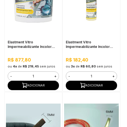
Elastment Vitro
Elastment Vitro
Impermeabilizante Incolor
Impermeabilizante Incolor
3,6KG
500ml
R$ 877,80
R$ 182,40
ou
4x
de
R$ 219,45
sem juros
ou
3x
de
R$ 60,80
sem juros
-
+
-
+
ADICIONAR
ADICIONAR