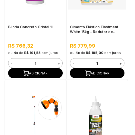
in Stone
toda a categoria
Blinda Concreto Cristal 1L
Cimento Elástico Elastment
White 15kg - Redutor de
Temperatura
R$ 766,32
R$ 779,99
ou
4x
de
R$ 191,58
sem juros
ou
4x
de
R$ 195,00
sem juros
-
+
-
+
ADICIONAR
ADICIONAR