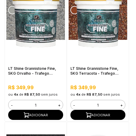
LT Shine Grannistone Fine,
LT Shine Grannistone Fine,
5KG Orvalho - Trafego
5KG Terracota - Trafego
Intenso e Área Molhada
Intenso e Área Molhada
R$ 349,99
R$ 349,99
ou
4x
de
R$ 87,50
sem juros
ou
4x
de
R$ 87,50
sem juros
-
+
-
+
ADICIONAR
ADICIONAR