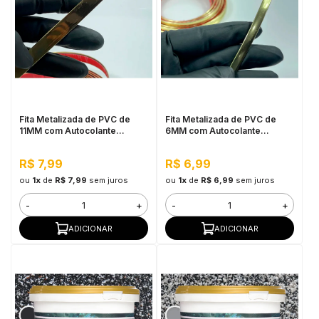
Fita Metalizada de PVC de
Fita Metalizada de PVC de
11MM com Autocolante
6MM com Autocolante
Dourado - Por Metro
Dourado - Por Metro
R$ 7,99
R$ 6,99
ou
1x
de
R$ 7,99
sem juros
ou
1x
de
R$ 6,99
sem juros
-
+
-
+
ADICIONAR
ADICIONAR