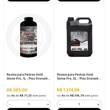
Resina para Pedras Hold
Resina para Pedras Hold
Stone Pro, 1L - Piso Drenante
Stone Pro, 5L - Piso Drenante
para Jardins, Calçadas e
para Grandes Áreas Externas
Estacionamentos
R$ 285,00
R$ 1.274,96
ou
4x
de
R$ 71,25
sem juros
ou
4x
de
R$ 318,74
sem juros
-
+
-
+