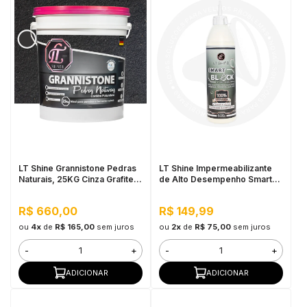
LT Shine Grannistone Pedras
LT Shine Impermeabilizante
Naturais, 25KG Cinza Grafite -
de Alto Desempenho Smart
Interno e Externo, Pronto para
Block 500ML
Uso
R$ 660,00
R$ 149,99
ou
4x
de
R$ 165,00
sem juros
ou
2x
de
R$ 75,00
sem juros
-
+
-
+
ADICIONAR
ADICIONAR