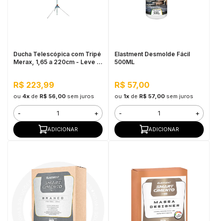
Ducha Telescópica com Tripé
Elastment Desmolde Fácil
Merax, 1,65 a 220cm - Leve e
500ML
Resistente
R$ 223,99
R$ 57,00
ou
4x
de
R$ 56,00
sem juros
ou
1x
de
R$ 57,00
sem juros
-
+
-
+
ADICIONAR
ADICIONAR