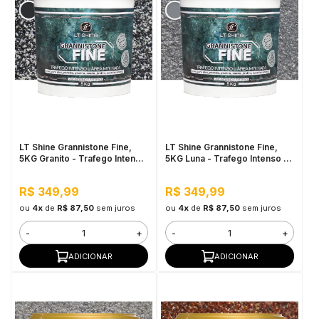
LT Shine Grannistone Fine,
LT Shine Grannistone Fine,
5KG Granito - Trafego Intenso
5KG Luna - Trafego Intenso e
e Área Molhada
Área Molhada
R$ 349,99
R$ 349,99
ou
4x
de
R$ 87,50
sem juros
ou
4x
de
R$ 87,50
sem juros
-
+
-
+
ADICIONAR
ADICIONAR