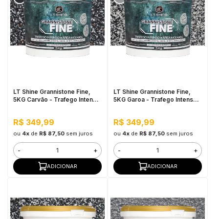
LT Shine Grannistone Fine,
LT Shine Grannistone Fine,
5KG Carvão - Trafego Intenso
5KG Garoa - Trafego Intenso
e Área Molhada
e Área Molhada
R$ 349,99
R$ 349,99
ou
4x
de
R$ 87,50
sem juros
ou
4x
de
R$ 87,50
sem juros
-
+
-
+
ADICIONAR
ADICIONAR