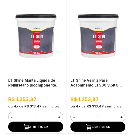
LT Shine Manta Líquida de
LT Shine Verniz Para
Poliuretano Bicomponente
Acabamento LT300 3,5KG
LT300 3,5KG Fosco Incolor
Fosco Branco
R$ 1.253,87
R$ 1.253,87
ou
4x
de
R$ 313,47
sem juros
ou
4x
de
R$ 313,47
sem juros
-
+
-
+
ADICIONAR
ADICIONAR