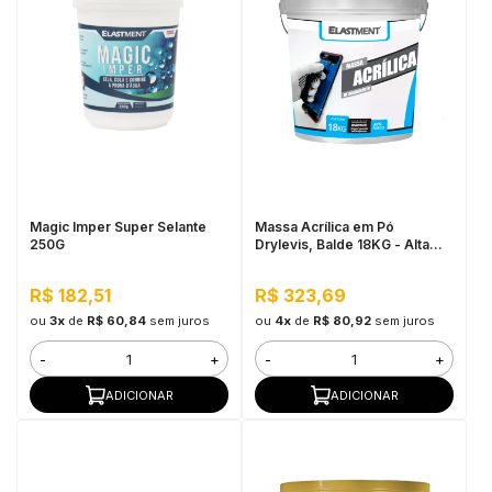
Magic Imper Super Selante
Massa Acrílica em Pó
250G
Drylevis, Balde 18KG - Alta
resistência a água, Fácil
aplicação
R$ 182,51
R$ 323,69
ou
3x
de
R$ 60,84
sem juros
ou
4x
de
R$ 80,92
sem juros
-
+
-
+
ADICIONAR
ADICIONAR