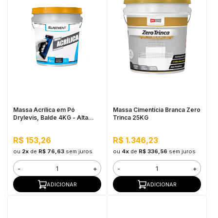
Massa Acrílica em Pó
Massa Cimentícia Branca Zero
Drylevis, Balde 4KG - Alta
Trinca 25KG
resistência a água, Fácil
aplicação
R$ 153,26
R$ 1.346,23
ou
2x
de
R$ 76,63
sem juros
ou
4x
de
R$ 336,56
sem juros
-
+
-
+
ADICIONAR
ADICIONAR