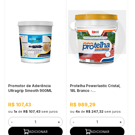
Promotor de Aderência
Protelha Powerlastic Cristal,
Ultragrip Smooth 900ML
18L Branco -
Impermeabilizante para
Telhas
R$ 107,43
R$ 989,29
ou
1x
de
R$ 107,43
sem juros
ou
4x
de
R$ 247,32
sem juros
-
+
-
+
ADICIONAR
ADICIONAR