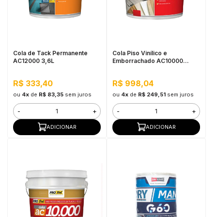
Cola de Tack Permanente
Cola Piso Vinílico e
AC12000 3,6L
Emborrachado AC10000
20KG
R$ 333,40
R$ 998,04
ou
4x
de
R$ 83,35
sem juros
ou
4x
de
R$ 249,51
sem juros
-
+
-
+
ADICIONAR
ADICIONAR