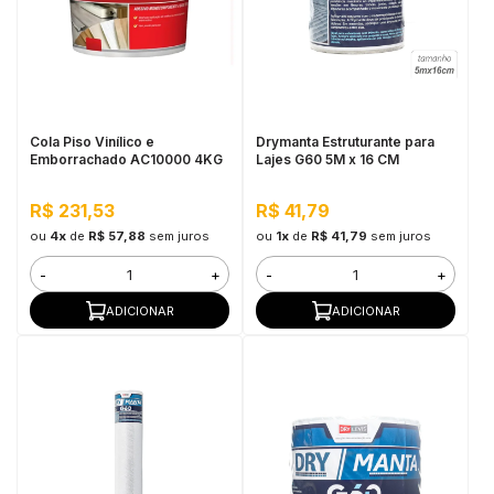
Cola Piso Vinílico e
Drymanta Estruturante para
Emborrachado AC10000 4KG
Lajes G60 5M x 16 CM
R$ 231,53
R$ 41,79
ou
4x
de
R$ 57,88
sem juros
ou
1x
de
R$ 41,79
sem juros
-
+
-
+
ADICIONAR
ADICIONAR