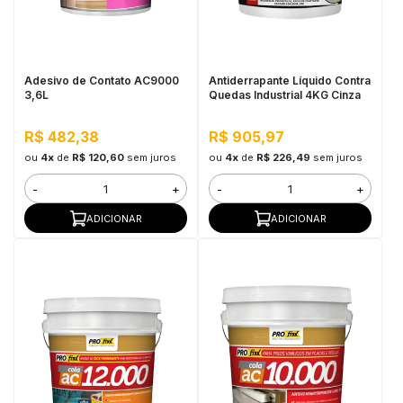
in Stone
toda a categoria
Adesivo de Contato AC9000
Antiderrapante Líquido Contra
3,6L
Quedas Industrial 4KG Cinza
R$ 482,38
R$ 905,97
ou
4x
de
R$ 120,60
sem juros
ou
4x
de
R$ 226,49
sem juros
-
+
-
+
ADICIONAR
ADICIONAR