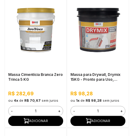
Massa Cimentícia Branca Zero
Massa para Drywall, Drymix
Trinca 5 KG
15KG - Pronto para Uso,
Secagem Rápida
R$ 282,69
R$ 98,28
ou
4x
de
R$ 70,67
sem juros
ou
1x
de
R$ 98,28
sem juros
-
+
-
+
ADICIONAR
ADICIONAR