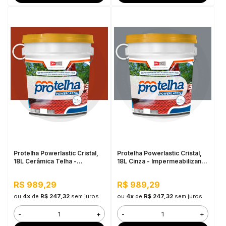
Protelha Powerlastic Cristal,
Protelha Powerlastic Cristal,
18L Cerâmica Telha -
18L Cinza - Impermeabilizante
Impermeabilizante para
para Telhas
Telhas
R$ 989,29
R$ 989,29
ou
4x
de
R$ 247,32
sem juros
ou
4x
de
R$ 247,32
sem juros
-
+
-
+