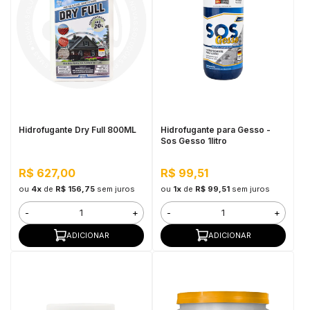
Hidrofugante Dry Full 800ML
Hidrofugante para Gesso -
Sos Gesso 1litro
R$ 627,00
R$ 99,51
ou
4x
de
R$ 156,75
sem juros
ou
1x
de
R$ 99,51
sem juros
-
+
-
+
ADICIONAR
ADICIONAR