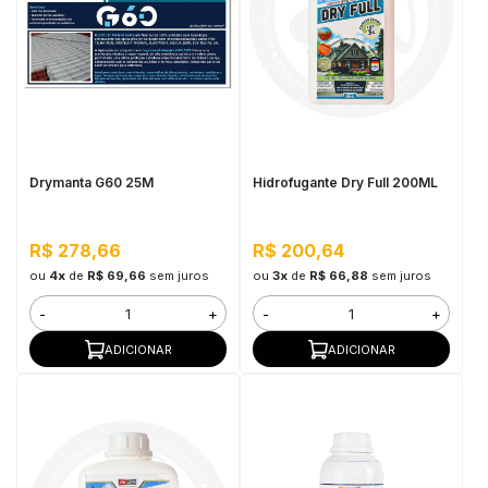
Drymanta G60 25M
Hidrofugante Dry Full 200ML
R$ 278,66
R$ 200,64
ou
4x
de
R$ 69,66
sem juros
ou
3x
de
R$ 66,88
sem juros
-
+
-
+
ADICIONAR
ADICIONAR