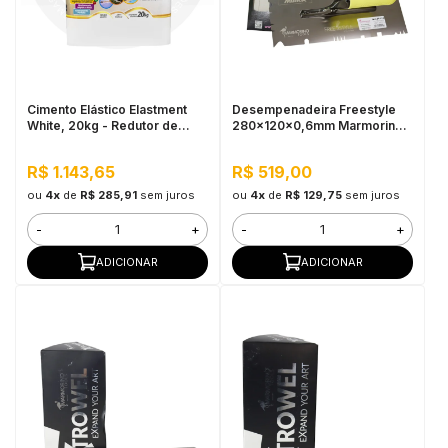
Cimento Elástico Elastment
Desempenadeira Freestyle
White, 20kg - Redutor de
280x120x0,6mm Marmorino
Temperatura
Tools
R$ 1.143,65
R$ 519,00
ou
4x
de
R$ 285,91
sem juros
ou
4x
de
R$ 129,75
sem juros
-
+
-
+
ADICIONAR
ADICIONAR