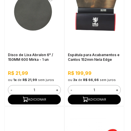
Disco de Lixa Abralon 6" /
Espátula para Acabamentos e
150MM 600 Mirka - 1 un
Cantos 152mm Nela Edge
R$ 21,99
R$ 199,99
ou
1x
de
R$ 21,99
sem juros
ou
3x
de
R$ 66,66
sem juros
-
+
-
+
ADICIONAR
ADICIONAR