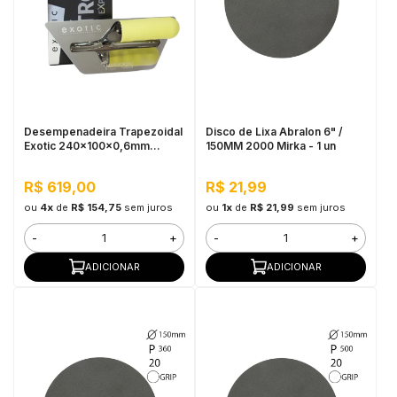
Desempenadeira Trapezoidal
Disco de Lixa Abralon 6" /
Exotic 240x100x0,6mm
150MM 2000 Mirka - 1 un
Marmorino Tools
R$ 619,00
R$ 21,99
ou
4x
de
R$ 154,75
sem juros
ou
1x
de
R$ 21,99
sem juros
-
+
-
+
ADICIONAR
ADICIONAR