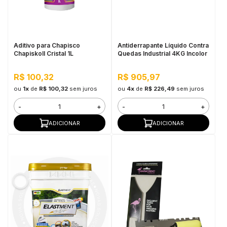
in Stone
toda a categoria
Aditivo para Chapisco
Antiderrapante Líquido Contra
Chapiskoll Cristal 1L
Quedas Industrial 4KG Incolor
R$ 100,32
R$ 905,97
ou
1x
de
R$ 100,32
sem juros
ou
4x
de
R$ 226,49
sem juros
-
+
-
+
ADICIONAR
ADICIONAR