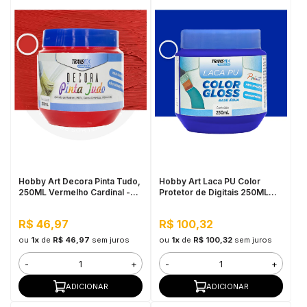
Hobby Art Decora Pinta Tudo,
Hobby Art Laca PU Color
250ML Vermelho Cardinal -
Protetor de Digitais 250ML
Fácil Limpeza, Secagem
Azul Klein
Rápida
R$ 46,97
R$ 100,32
ou
1x
de
R$ 46,97
sem juros
ou
1x
de
R$ 100,32
sem juros
-
+
-
+
ADICIONAR
ADICIONAR