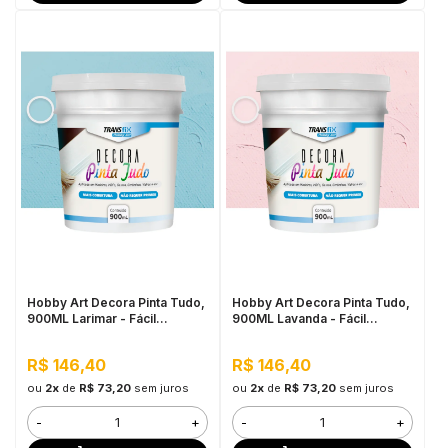
Hobby Art Decora Pinta Tudo,
Hobby Art Decora Pinta Tudo,
900ML Larimar - Fácil
900ML Lavanda - Fácil
Limpeza, Secagem Rápida
Limpeza, Secagem Rápida
R$ 146,40
R$ 146,40
ou
2x
de
R$ 73,20
sem juros
ou
2x
de
R$ 73,20
sem juros
-
+
-
+