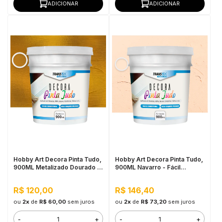
ADICIONAR
ADICIONAR
Hobby Art Decora Pinta Tudo,
Hobby Art Decora Pinta Tudo,
900ML Metalizado Dourado -
900ML Navarro - Fácil
Fácil Limpeza, Secagem
Limpeza, Secagem Rápida
Rápida
R$ 120,00
R$ 146,40
ou
2x
de
R$ 60,00
sem juros
ou
2x
de
R$ 73,20
sem juros
-
+
-
+