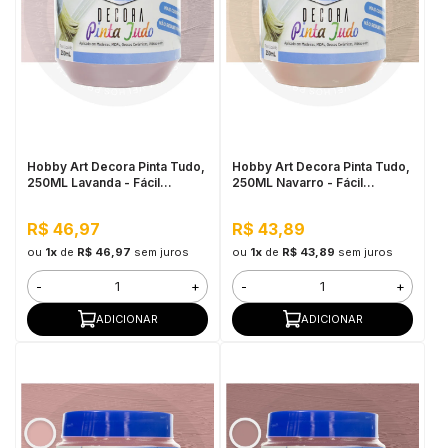
Hobby Art Decora Pinta Tudo,
Hobby Art Decora Pinta Tudo,
250ML Lavanda - Fácil
250ML Navarro - Fácil
Limpeza, Secagem Rápida
Limpeza, Secagem Rápida
R$ 46,97
R$ 43,89
ou
1x
de
R$ 46,97
sem juros
ou
1x
de
R$ 43,89
sem juros
-
+
-
+
ADICIONAR
ADICIONAR