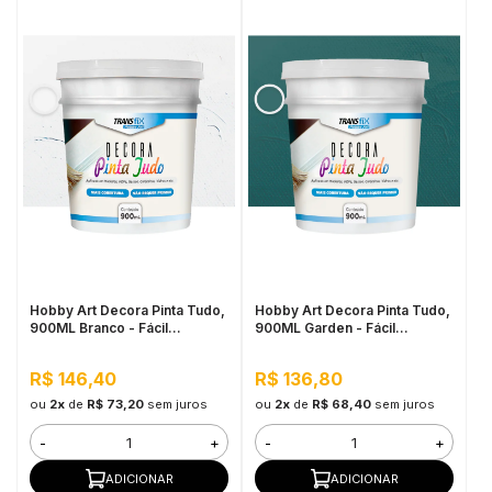
Hobby Art Decora Pinta Tudo,
Hobby Art Decora Pinta Tudo,
900ML Branco - Fácil
900ML Garden - Fácil
Limpeza, Secagem Rápida
Limpeza, Secagem Rápida
R$ 146,40
R$ 136,80
ou
2x
de
R$ 73,20
sem juros
ou
2x
de
R$ 68,40
sem juros
-
+
-
+
ADICIONAR
ADICIONAR