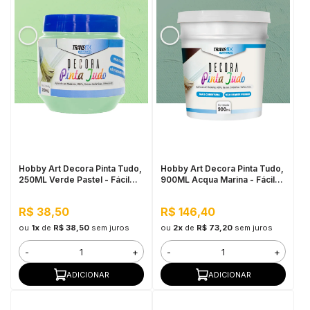
Hobby Art Decora Pinta Tudo,
Hobby Art Decora Pinta Tudo,
250ML Verde Pastel - Fácil
900ML Acqua Marina - Fácil
Limpeza, Secagem Rápida
Limpeza, Secagem Rápida
R$ 38,50
R$ 146,40
ou
1x
de
R$ 38,50
sem juros
ou
2x
de
R$ 73,20
sem juros
-
+
-
+
ADICIONAR
ADICIONAR