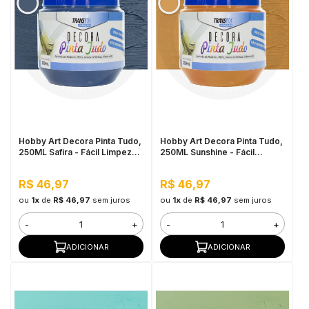
Hobby Art Decora Pinta Tudo,
Hobby Art Decora Pinta Tudo,
250ML Safira - Fácil Limpeza,
250ML Sunshine - Fácil
Secagem Rápida
Limpeza, Secagem Rápida
R$ 46,97
R$ 46,97
ou
1x
de
R$ 46,97
sem juros
ou
1x
de
R$ 46,97
sem juros
-
+
-
+
ADICIONAR
ADICIONAR