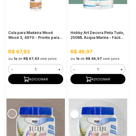
in Stone
toda a categoria
Cola para Madeira Wood
Hobby Art Decora Pinta Tudo,
Wood 3, 497G - Pronto para
250ML Acqua Marina - Fácil
Uso, Ótimo Rendimento
Limpeza, Secagem Rápida
R$ 67,93
R$ 46,97
ou
1x
de
R$ 67,93
sem juros
ou
1x
de
R$ 46,97
sem juros
-
+
-
+
ADICIONAR
ADICIONAR