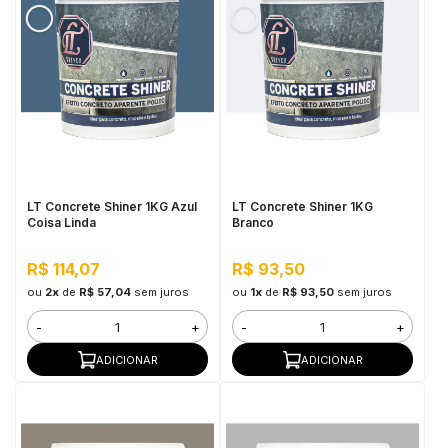
LT Concrete Shiner 1KG Azul
LT Concrete Shiner 1KG
Coisa Linda
Branco
R$ 114,07
R$ 93,50
ou
2x
de
R$ 57,04
sem juros
ou
1x
de
R$ 93,50
sem juros
-
+
-
+
ADICIONAR
ADICIONAR