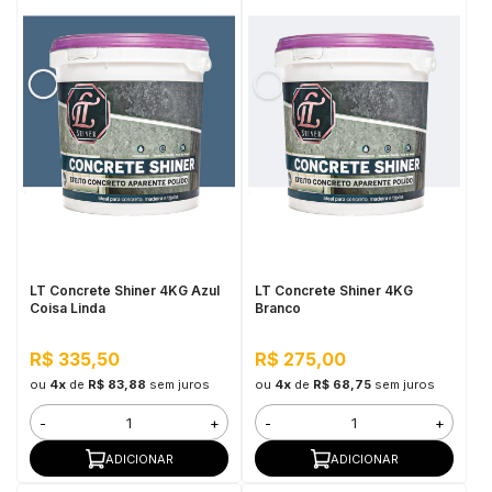
LT Concrete Shiner 4KG Azul
LT Concrete Shiner 4KG
Coisa Linda
Branco
R$ 335,50
R$ 275,00
ou
4x
de
R$ 83,88
sem juros
ou
4x
de
R$ 68,75
sem juros
-
+
-
+
ADICIONAR
ADICIONAR