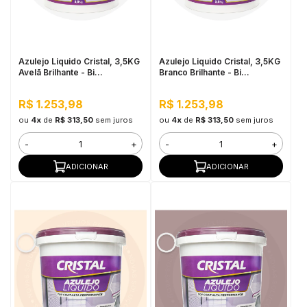
in Stone
toda a categoria
Azulejo Liquido Cristal, 3,5KG
Azulejo Liquido Cristal, 3,5KG
Avelã Brilhante - Bi
Branco Brilhante - Bi
Componente e Impermeável
Componente e Impermeável
R$ 1.253,98
R$ 1.253,98
ou
4x
de
R$ 313,50
sem juros
ou
4x
de
R$ 313,50
sem juros
-
+
-
+
ADICIONAR
ADICIONAR