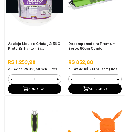
Azulejo Liquido Cristal, 3,5KG
Desempenadeira Premium
Preto Brilhante - Bi
Berox 60cm Condor
Componente e Impermeável
R$ 1.253,98
R$ 852,80
ou
4x
de
R$ 313,50
sem juros
ou
4x
de
R$ 213,20
sem juros
-
+
-
+
ADICIONAR
ADICIONAR