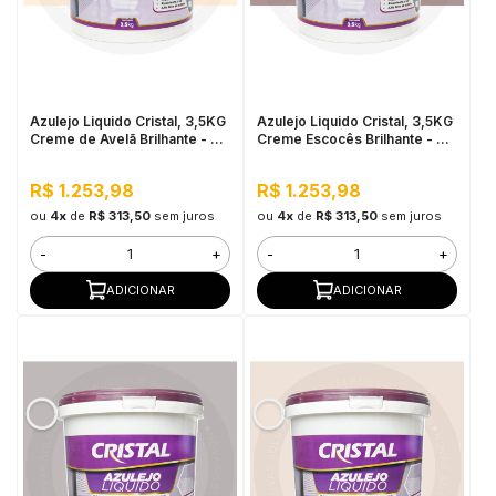
Azulejo Liquido Cristal, 3,5KG
Azulejo Liquido Cristal, 3,5KG
Creme de Avelã Brilhante - Bi
Creme Escocês Brilhante - Bi
Componente e Impermeável
Componente e Impermeável
R$ 1.253,98
R$ 1.253,98
ou
4x
de
R$ 313,50
sem juros
ou
4x
de
R$ 313,50
sem juros
-
+
-
+
ADICIONAR
ADICIONAR