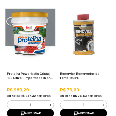
Protelha Powerlastic Cristal,
Removick Removedor de
18L Cinza - Impermeabilizante
Filme 150ML
para Telhas
R$ 989,29
R$ 76,63
ou
4x
de
R$ 247,32
sem juros
ou
1x
de
R$ 76,63
sem juros
-
+
-
+
ADICIONAR
ADICIONAR