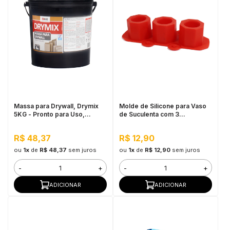
Massa para Drywall, Drymix
Molde de Silicone para Vaso
5KG - Pronto para Uso,
de Suculenta com 3
Secagem Rápida
recipientes - Cor Vermelho
R$ 48,37
R$ 12,90
ou
1x
de
R$ 48,37
sem juros
ou
1x
de
R$ 12,90
sem juros
-
+
-
+
ADICIONAR
ADICIONAR