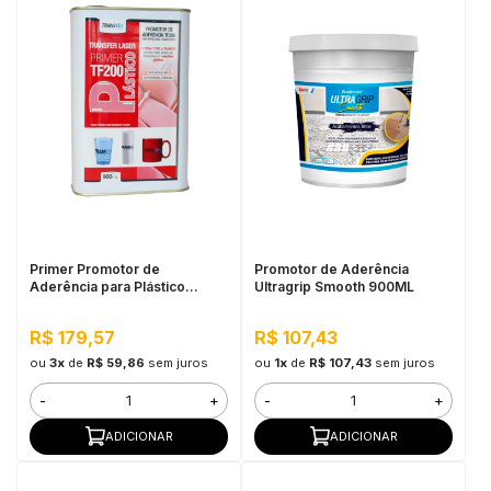
Primer Promotor de
Promotor de Aderência
Aderência para Plástico
Ultragrip Smooth 900ML
TF200 900ML
R$ 179,57
R$ 107,43
ou
3x
de
R$ 59,86
sem juros
ou
1x
de
R$ 107,43
sem juros
-
+
-
+
ADICIONAR
ADICIONAR