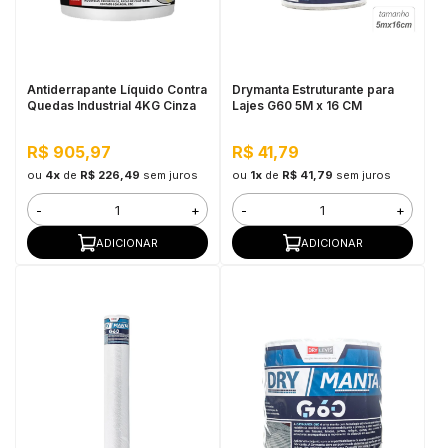
in Stone
toda a categoria
Antiderrapante Líquido Contra
Drymanta Estruturante para
Quedas Industrial 4KG Cinza
Lajes G60 5M x 16 CM
R$ 905,97
R$ 41,79
ou
4x
de
R$ 226,49
sem juros
ou
1x
de
R$ 41,79
sem juros
-
+
-
+
ADICIONAR
ADICIONAR