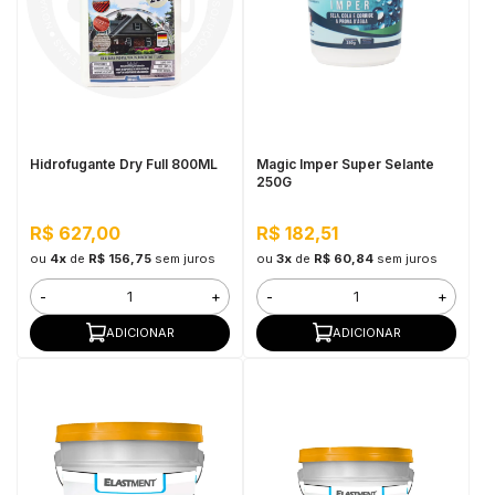
Hidrofugante Dry Full 800ML
Magic Imper Super Selante
250G
R$ 627,00
R$ 182,51
ou
4x
de
R$ 156,75
sem juros
ou
3x
de
R$ 60,84
sem juros
-
+
-
+
ADICIONAR
ADICIONAR