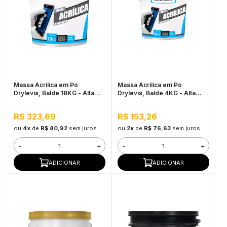
Massa Acrílica em Pó
Massa Acrílica em Pó
Drylevis, Balde 18KG - Alta
Drylevis, Balde 4KG - Alta
resistência a água, Fácil
resistência a água, Fácil
aplicação
aplicação
R$ 323,69
R$ 153,26
ou
4x
de
R$ 80,92
sem juros
ou
2x
de
R$ 76,63
sem juros
-
+
-
+
ADICIONAR
ADICIONAR