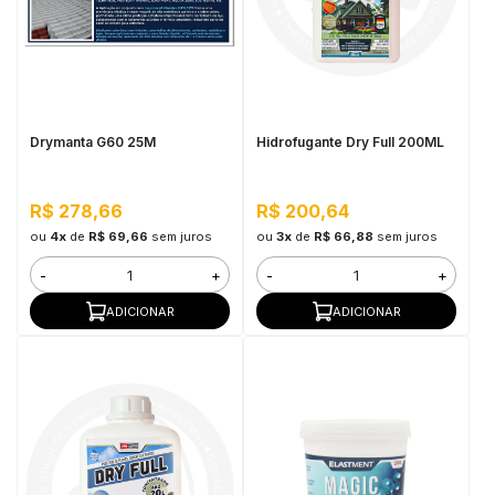
Drymanta G60 25M
Hidrofugante Dry Full 200ML
R$ 278,66
R$ 200,64
ou
4x
de
R$ 69,66
sem juros
ou
3x
de
R$ 66,88
sem juros
-
+
-
+
ADICIONAR
ADICIONAR