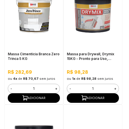
Massa Cimentícia Branca Zero
Massa para Drywall, Drymix
Trinca 5 KG
15KG - Pronto para Uso,
Secagem Rápida
R$ 282,69
R$ 98,28
ou
4x
de
R$ 70,67
sem juros
ou
1x
de
R$ 98,28
sem juros
-
+
-
+
ADICIONAR
ADICIONAR