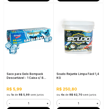
Saco para Gelo Bompack
Scudo Rejunte Limpa Fácil 1,4
Descartável - 1 Caixa c/ 8
KG
sacos de 192 cubos
R$ 5,99
R$ 250,80
ou
1x
de
R$ 5,99
sem juros
ou
4x
de
R$ 62,70
sem juros
-
+
-
+