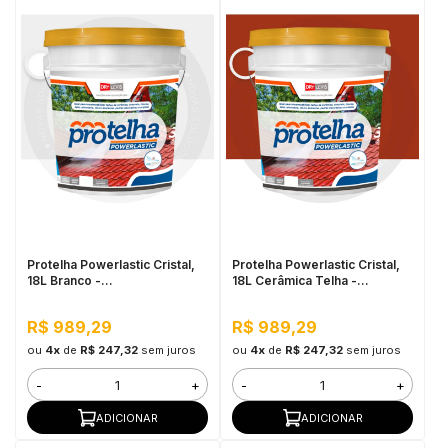
Protelha Powerlastic Cristal,
Protelha Powerlastic Cristal,
18L Branco -
18L Cerâmica Telha -
Impermeabilizante para
Impermeabilizante para
Telhas
Telhas
R$ 989,29
R$ 989,29
ou
4x
de
R$ 247,32
sem juros
ou
4x
de
R$ 247,32
sem juros
-
+
-
+
ADICIONAR
ADICIONAR