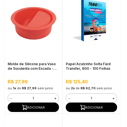
Molde de Silicone para Vaso
Papel Azulzinho Solta Fácil
de Suculenta com Escada -
Transfer, 80G - 100 Folhas
Cor Vermelho
R$ 27,99
R$ 125,40
ou
1x
de
R$ 27,99
sem juros
ou
2x
de
R$ 62,70
sem juros
-
+
-
+
ADICIONAR
ADICIONAR