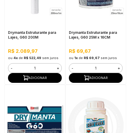
Drymanta Estruturante para
Drymanta Estruturante para
Lajes, G60 200M
Lajes, G60 25M x 16CM
R$ 2.089,97
R$ 69,67
ou
4x
de
R$ 522,49
sem juros
ou
1x
de
R$ 69,67
sem juros
-
+
-
+
ADICIONAR
ADICIONAR