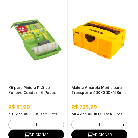
Kit para Pintura Prático
Maleta Amarela Média para
Renove Condor - 6 Peças
Transporte 400x300x158mm
Mirka
R$ 61,99
R$ 725,99
ou
1x
de
R$ 61,99
sem juros
ou
4x
de
R$ 181,50
sem juros
-
+
-
+
ADICIONAR
ADICIONAR