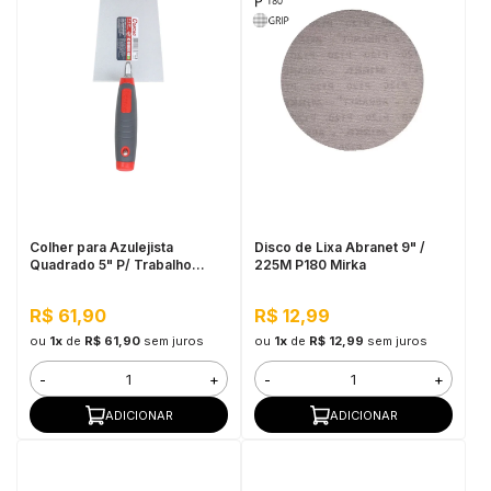
Colher para Azulejista
Disco de Lixa Abranet 9" /
Quadrado 5" P/ Trabalho
225M P180 Mirka
Pesado Cortag
R$ 61,90
R$ 12,99
ou
1x
de
R$ 61,90
sem juros
ou
1x
de
R$ 12,99
sem juros
-
+
-
+
ADICIONAR
ADICIONAR