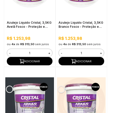
in Stone
toda a categoria
Azulejo Liquido Cristal, 3,5KG
Azulejo Liquido Cristal, 3,5KG
Avelã Fosco - Proteção e
Branco Fosco - Proteção e
Impermeabilização
Impermeabilização
R$ 1.253,98
R$ 1.253,98
ou
4x
de
R$ 313,50
sem juros
ou
4x
de
R$ 313,50
sem juros
-
+
-
+
ADICIONAR
ADICIONAR