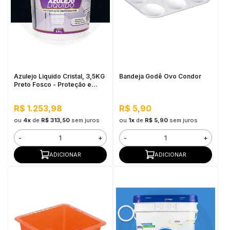
Azulejo Liquido Cristal, 3,5KG
Bandeja Godê Ovo Condor
Preto Fosco - Proteção e
Impermeabilização
R$ 1.253,98
R$ 5,90
ou
4x
de
R$ 313,50
sem juros
ou
1x
de
R$ 5,90
sem juros
-
+
-
+
ADICIONAR
ADICIONAR