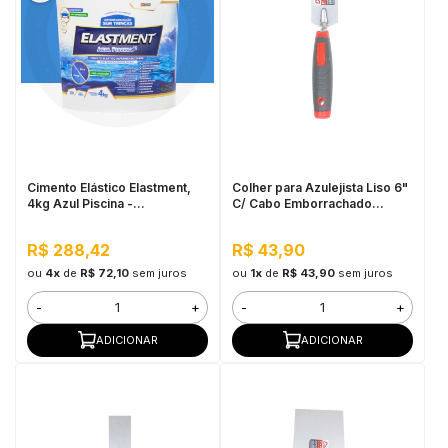
Cimento Elástico Elastment,
Colher para Azulejista Liso 6"
4kg Azul Piscina -
C/ Cabo Emborrachado
Impermeável
Cortag
R$ 288,42
R$ 43,90
ou
4x
de
R$ 72,10
sem juros
ou
1x
de
R$ 43,90
sem juros
-
+
-
+
ADICIONAR
ADICIONAR