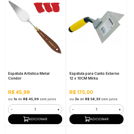
Espátula Artística Metal
Espátula para Canto Externo
Condor
12 x 10CM Mirka
R$ 45,99
R$ 175,00
ou
1x
de
R$ 45,99
sem juros
ou
3x
de
R$ 58,33
sem juros
-
+
-
+
ADICIONAR
ADICIONAR